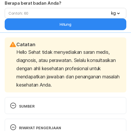
Berapa berat badan Anda?
kg
Hitung
Catatan
Hello Sehat tidak menyediakan saran medis,
diagnosis, atau perawatan. Selalu konsultasikan
dengan ahli kesehatan profesional untuk
mendapatkan jawaban dan penanganan masalah
kesehatan Anda.
SUMBER
Can air purifiers improve your lung and heart health?
(2023, March 1). Cleveland Clinic. Retrieved 24 
RIWAYAT PENGERJAAN