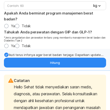
kg
Apakah Anda berminat program manajemen berat
badan?
Ya
Tidak
Tahukah Anda perawatan dengan GIP dan GLP-1?
*Jenis pengobatan dan perawatan terbaru yang membantu manajemen berat badan dan
Diabetes Tipe 2
Ya
Tidak
Ikuti terus infonya agar berat badan terjaga: Dapatkan update
dari pakar mengenai dukungan dan perawatan berat badan
Hitung
langsung ke inbox Anda.
Catatan
Hello Sehat tidak menyediakan saran medis,
diagnosis, atau perawatan. Selalu konsultasikan
dengan ahli kesehatan profesional untuk
mendapatkan jawaban dan penanganan masalah