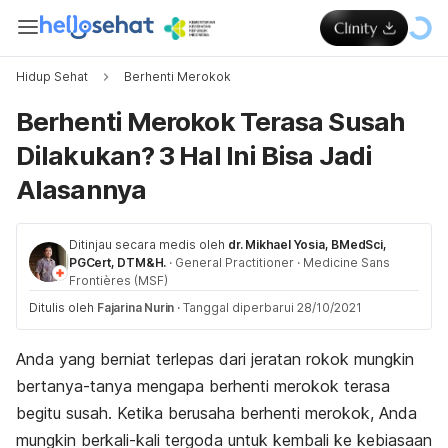
Hidup Sehat
Berhenti Merokok
Berhenti Merokok Terasa Susah
Dilakukan? 3 Hal Ini Bisa Jadi
Alasannya
Ditinjau secara medis oleh
dr. Mikhael Yosia, BMedSci,
PGCert, DTM&H.
·
General Practitioner
·
Medicine Sans
Frontières (MSF)
Ditulis oleh
Fajarina Nurin
·
Tanggal diperbarui 28/10/2021
Anda yang berniat terlepas dari jeratan rokok mungkin
bertanya-tanya mengapa berhenti merokok terasa
begitu susah. Ketika berusaha berhenti merokok, Anda
mungkin berkali-kali tergoda untuk kembali ke kebiasaan