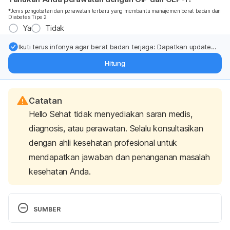
*Jenis pengobatan dan perawatan terbaru yang membantu manajemen berat badan dan
Diabetes Tipe 2
Ya
Tidak
Ikuti terus infonya agar berat badan terjaga: Dapatkan update
dari pakar mengenai dukungan dan perawatan berat badan
Hitung
langsung ke inbox Anda.
Catatan
Hello Sehat tidak menyediakan saran medis,
diagnosis, atau perawatan. Selalu konsultasikan
dengan ahli kesehatan profesional untuk
mendapatkan jawaban dan penanganan masalah
kesehatan Anda.
SUMBER
Heavy Cigarette Smoking May Be A Causal Factor 