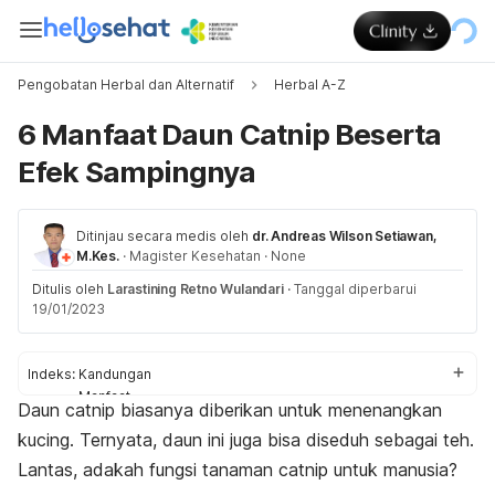
Pengobatan Herbal dan Alternatif
Herbal A-Z
6 Manfaat Daun Catnip Beserta
Efek Sampingnya
Ditinjau secara medis oleh
dr. Andreas Wilson Setiawan,
M.Kes.
·
Magister Kesehatan
·
None
Ditulis oleh
Larastining Retno Wulandari
·
Tanggal diperbarui
19/01/2023
Indeks:
Kandungan
Manfaat
Daun
catnip
biasanya diberikan untuk menenangkan
Efek samping
kucing. Ternyata, daun ini juga bisa diseduh sebagai teh.
Cara mengonsumsi
Interaksi dengan obat lain
Lantas, adakah fungsi tanaman
catnip
untuk manusia?