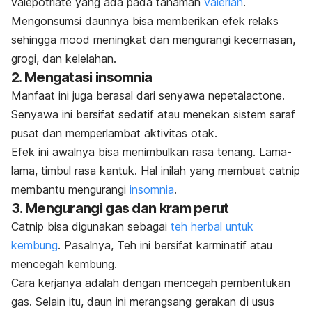
valepotriate
yang ada pada tanaman
valerian
.
Mengonsumsi daunnya bisa memberikan efek relaks
sehingga
mood
meningkat dan mengurangi kecemasan,
grogi, dan kelelahan.
2. Mengatasi insomnia
Manfaat
ini juga berasal dari senyawa
nepetalactone
.
Senyawa ini bersifat sedatif atau menekan sistem saraf
pusat dan memperlambat aktivitas otak.
Efek ini awalnya bisa menimbulkan rasa tenang. Lama-
lama, timbul rasa kantuk. Hal inilah yang membuat
catnip
membantu mengurangi
insomnia
.
3. Mengurangi gas dan kram perut
C
atnip
bisa digunakan sebagai
teh herbal untuk
kembung
. Pasalnya, Teh ini bersifat karminatif atau
mencegah kembung.
Cara kerjanya adalah dengan mencegah pembentukan
gas. Selain itu, daun ini merangsang gerakan di usus