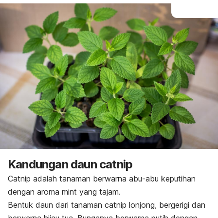
Kandungan
daun catnip
Catnip
adalah tanaman berwarna abu-abu keputihan
dengan aroma
mint
yang tajam.
Bentuk daun dari tanaman
catnip
lonjong, bergerigi dan
berwarna hijau tua. Bunganya berwarna putih dengan