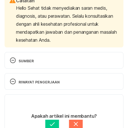
Catatan
Hello Sehat tidak menyediakan saran medis,
diagnosis, atau perawatan. Selalu konsultasikan
dengan ahli kesehatan profesional untuk
mendapatkan jawaban dan penanganan masalah
kesehatan Anda.
SUMBER
Catnip | Michigan Medicine. (2022). Retrieved 20 
December 2022, from 
RIWAYAT PENGERJAAN
https://www.uofmhealth.org/health-library/hn-
2063002
Versi Terbaru
19/01/2023
Rabbani, M., Sajjadi, S. E., & Mohammadi, A. 
Ditulis oleh 
Larastining Retno Wulandari
Apakah artikel ini membantu?
(2008). Evaluation of the anxiolytic effect of 
Ditinjau secara medis oleh
dr. Andreas Wilson 
Nepeta persica Boiss. in mice. 
Evidence-based 
Setiawan, M.Kes.