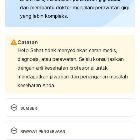
dan membantu dokter menjalani perawatan gigi
yang lebih kompleks.
Catatan
Hello Sehat tidak menyediakan saran medis,
diagnosis, atau perawatan. Selalu konsultasikan
dengan ahli kesehatan profesional untuk
mendapatkan jawaban dan penanganan masalah
kesehatan Anda.
SUMBER
Rokom. (2024, February 2). 
Surat Izin Praktik 
Tenaga Medis Dan Tenaga Kesehatan Bisa 
RIWAYAT PENGERJAAN
Digunakan Sampai masa Berlaku Habis
. Sehat 