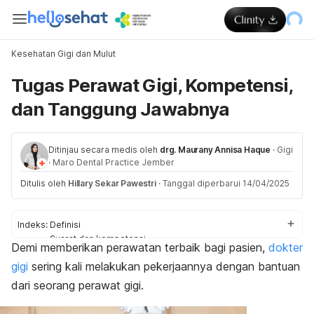
Kesehatan Gigi dan Mulut
Tugas Perawat Gigi, Kompetensi,
dan Tanggung Jawabnya
Ditinjau secara medis oleh
drg. Maurany Annisa Haque
·
Gigi
·
Maro Dental Practice Jember
Ditulis oleh
Hillary Sekar Pawestri
·
Tanggal diperbarui 14/04/2025
Indeks:
Definisi
Syarat dan kompetensi
Demi memberikan perawatan terbaik bagi pasien,
dokter
Tugas
gigi
sering kali melakukan pekerjaannya dengan bantuan
dari seorang perawat gigi.