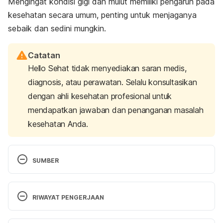
Mengingat kondisi gigi dan mulut memiliki pengaruh pada
kesehatan secara umum, penting untuk menjaganya
sebaik dan sedini mungkin.
Catatan
Hello Sehat tidak menyediakan saran medis,
diagnosis, atau perawatan. Selalu konsultasikan
dengan ahli kesehatan profesional untuk
mendapatkan jawaban dan penanganan masalah
kesehatan Anda.
SUMBER
The aging mouth – and how to keep it younger – 
Harvard health
. (2010, January 1). Harvard Health. 
RIWAYAT PENGERJAAN
Retrieved 25 September 2023 from 
https://www.health.harvard.edu/diseases-and-
Versi Terbaru