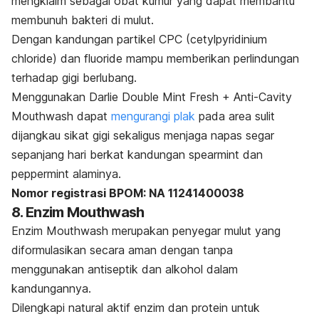
mengklaim sebagai obat kumur yang dapat membantu
membunuh bakteri di mulut.
Dengan kandungan partikel CPC (
cetylpyridinium
chloride
) dan
fluoride
mampu memberikan perlindungan
terhadap gigi berlubang.
Menggunakan Darlie Double Mint Fresh + Anti-Cavity
Mouthwash dapat
mengurangi plak
pada area sulit
dijangkau sikat gigi sekaligus menjaga napas segar
sepanjang hari berkat kandungan
spearmint
dan
peppermint
alaminya.
Nomor registrasi BPOM: NA 11241400038
8. Enzim Mouthwash
Enzim Mouthwash merupakan penyegar mulut yang
diformulasikan secara aman dengan tanpa
menggunakan antiseptik dan alkohol dalam
kandungannya.
Dilengkapi natural aktif enzim dan protein untuk