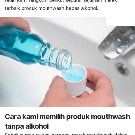
telah kami rangkum berikut seputar sejumlah merek
terbaik produk
mouthwash
bebas alkohol.
Cara kami memilih produk
mouthwash
tanpa alkohol
Sebelum menyajikan berbagai merek
mouthwash
dalam