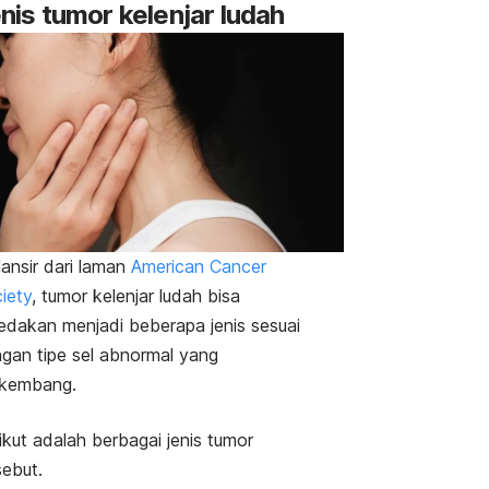
nis tumor kelenjar ludah
ansir dari laman
American Cancer
iety
, tumor kelenjar ludah bisa
edakan menjadi beberapa jenis sesuai
gan tipe sel abnormal yang
kembang.
ikut adalah berbagai jenis tumor
sebut.