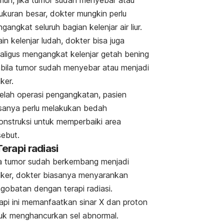
un, jika tumor sudah menyebar atau
ukuran besar, dokter mungkin perlu
gangkat seluruh bagian kelenjar air liur.
ain kelenjar ludah, dokter bisa juga
aligus mengangkat kelenjar getah bening
bila tumor sudah menyebar atau menjadi
ker.
elah operasi pengangkatan, pasien
sanya perlu melakukan bedah
onstruksi untuk memperbaiki area
sebut.
Terapi radiasi
a tumor sudah berkembang menjadi
ker, dokter biasanya menyarankan
gobatan dengan terapi radiasi.
api ini memanfaatkan sinar X dan proton
uk menghancurkan sel abnormal.