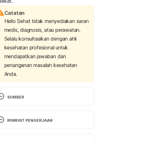
dekat.
Catatan
Hello Sehat tidak menyediakan saran
medis, diagnosis, atau perawatan.
Selalu konsultasikan dengan ahli
kesehatan profesional untuk
mendapatkan jawaban dan
penanganan masalah kesehatan
Anda.
SUMBER
hat is salivary gland cancer?
 (n.d.). 
nformation and Resources about for 
RIWAYAT PENGERJAAN
ancer: Breast, Colon, Lung, Prostate, 
kin | American Cancer Society. 
Versi Terbaru
Retrieved 16 November 2023 from 