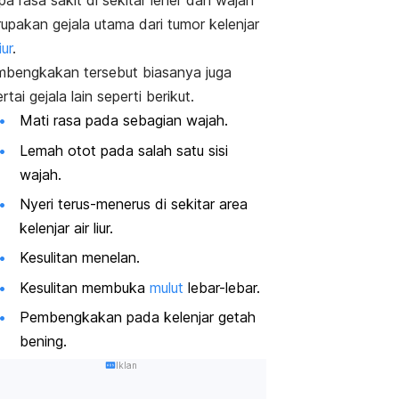
pa rasa sakit di sekitar leher dan wajah
upakan gejala utama dari tumor kelenjar
iur
.
bengkakan tersebut biasanya juga
rtai gejala lain seperti berikut.
Mati rasa pada sebagian wajah.
Lemah otot pada salah satu sisi
wajah.
Nyeri terus-menerus di sekitar area
kelenjar air liur.
Kesulitan menelan.
Kesulitan membuka
mulut
lebar-lebar.
Pembengkakan pada kelenjar getah
bening.
Iklan