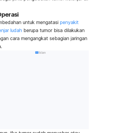
 Operasi
bedahan untuk mengatasi
penyakit
enjar ludah
berupa tumor bisa dilakukan
gan cara mengangkat sebagian jaringan
.
Iklan