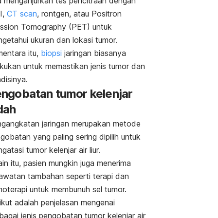
a menganjurkan t
es pencitraan dengan
I,
CT scan
, rontgen, atau Positron
ssion Tomography (PET) untuk
getahui ukuran dan lokasi tumor.
entara itu,
biopsi
jaringan biasanya
akukan untuk memastikan jenis tumor dan
disinya.
ngobatan tumor kelenjar
dah
gangkatan jaringan merupakan metode
gobatan yang paling sering dipilih untuk
gatasi tumor kelenjar air liur.
ain itu, pasien mungkin juga menerima
awatan tambahan seperti terapi dan
oterapi untuk membunuh sel tumor.
ikut adalah penjelasan mengenai
bagai jenis pengobatan tumor kelenjar air