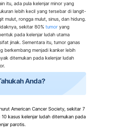
ain itu, ada pula kelenjar minor yang
ukuran lebih kecil yang tersebar di langit-
git mulut, rongga mulut, sinus, dan hidung.
idaknya, sekitar 80%
tumor
yang
bentuk pada kelenjar ludah utama
sifat jinak. Sementara itu, tumor ganas
g berkembang menjadi kanker lebih
yak ditemukan pada kelenjar ludah
or.
Tahukah Anda?
urut American Cancer Society, sekitar 7
i 10 kasus kelenjar ludah ditemukan pada
enjar parotis.