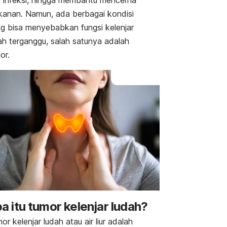
i infeksi, hingga membantu mencerna
kanan.
Namun, ada berbagai kondisi
g bisa menyebabkan fungsi kelenjar
ah terganggu, salah satunya adalah
or.
a itu tumor kelenjar ludah?
or kelenjar ludah atau air liur adalah