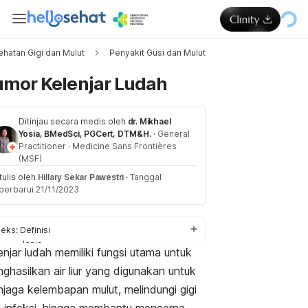
hatan Gigi dan Mulut
Penyakit Gusi dan Mulut
Memuat..
umor Kelenjar Ludah
Ditinjau secara medis oleh
dr. Mikhael
Yosia, BMedSci, PGCert, DTM&H.
·
General
Practitioner
·
Medicine Sans Frontières
(MSF)
tulis oleh
Hillary Sekar Pawestri
·
Tanggal
perbarui 21/11/2023
deks:
Definisi
Jenis
enjar ludah memiliki fungsi utama untuk
Tanda dan gejala
ghasilkan air liur yang digunakan untuk
Penyebab
Diagnosis
jaga kelembapan mulut, melindungi gigi
Pengobatan