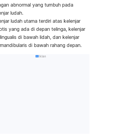
ingan abnormal yang tumbuh pada
enjar ludah.
enjar ludah utama terdiri atas kelenjar
otis yang ada di depan telinga, kelenjar
lingualis di bawah lidah, dan kelenjar
mandibularis di bawah rahang depan.
Iklan