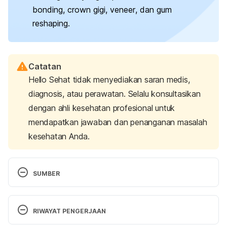
bonding
,
crown
gigi,
veneer
, dan
gum
reshaping
.
Catatan
Hello Sehat tidak menyediakan saran medis,
diagnosis, atau perawatan. Selalu konsultasikan
dengan ahli kesehatan profesional untuk
mendapatkan jawaban dan penanganan masalah
kesehatan Anda.
SUMBER
What is the best treatment for small teeth?. (2022). 
Retrieved 30 September 2022, from 
RIWAYAT PENGERJAAN
https://orthodonticsaustralia.org.au/treatment-for-