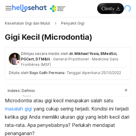
Kesehatan Gigi dan Mulut
Penyakit Gigi
Gigi Kecil (Microdontia)
Ditinjau secara medis oleh
dr. Mikhael Yosia, BMedSci,
PGCert, DTM&H.
·
General Practitioner
·
Medicine Sans
Frontières (MSF)
Ditulis oleh
Bayu Galih Permana
·
Tanggal diperbarui 25/10/2022
Indeks:
Definisi
Jenis
Microdontia
atau gigi kecil merupakan salah satu
Penyebab
masalah gigi
yang cukup sering terjadi. Kondisi ini terjadi
Penanganan
ketika gigi Anda memiliki ukuran gigi yang lebih kecil dari
rata-rata. Apa penyebabnya? Perlukah mendapat
penanganan?