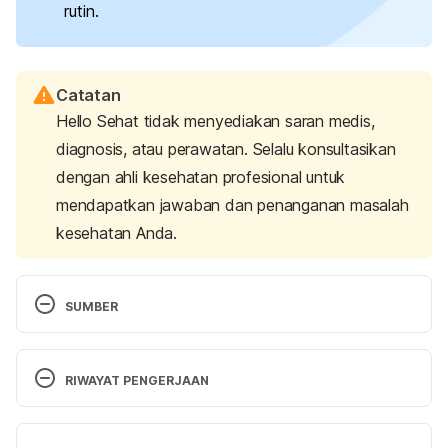
rutin.
Catatan
Hello Sehat tidak menyediakan saran medis,
diagnosis, atau perawatan. Selalu konsultasikan
dengan ahli kesehatan profesional untuk
mendapatkan jawaban dan penanganan masalah
kesehatan Anda.
SUMBER
Are discolored baby teeth a cause for concern?
(2024, July 31). Mayo Clinic. Retrieved 07 August 
RIWAYAT PENGERJAAN
2024, from 
https://www.mayoclinic.org/healthy-
lifestyle/infant-and-toddler-health/expert-
Versi Terbaru
answers/baby-teeth/faq-20057765
.