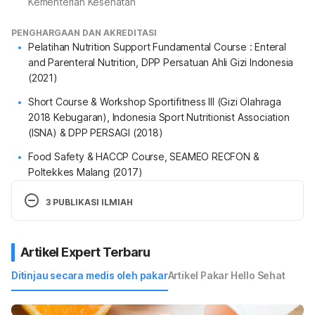
Kementerian Kesehatan
PENGHARGAAN DAN AKREDITASI
Pelatihan Nutrition Support Fundamental Course : Enteral
and Parenteral Nutrition, DPP Persatuan Ahli Gizi Indonesia
(2021)
Short Course & Workshop Sportifitness III (Gizi Olahraga
2018 Kebugaran), Indonesia Sport Nutritionist Association
(ISNA) & DPP PERSAGI (2018)
Food Safety & HACCP Course, SEAMEO RECFON &
Poltekkes Malang (2017)
3 PUBLIKASI ILMIAH
Biskuit “Melor” (Formulasi Tepung Kacang Mete
& Tepung Daun Kelor) Alternatif Peningkatan
Artikel Expert Terbaru
Mutu Gizi dan Mutu Organoleptik Produk Biskuit
Ditinjau secara medis oleh pakar
Artikel Pakar Hello Sehat
Makanan Tambahan Anak Usia 6- 59 Bulan
Berbasis Pangan Lokal