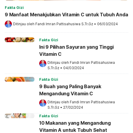
Konseling PMBA dengan Basic Feeding Rules
Fakta Gizi
Kaitannya dengan Status Gizi Anak dengan
9 Manfaat Menakjubkan Vitamin C untuk Tubuh Anda
Kesulitan Makan.
Ditinjau oleh 
Fandi Imran Pattisahusiwa S.Tr.Gz
•
06/03/2024
Carbohydrate Counting Pada Menu Diet
Diabetes Mellitus Kaitannya dengan Kadar
Fakta Gizi
Glukosa Darah Pasien DM Tipe 2.
Ini 9 Pilihan Sayuran yang Tinggi
Vitamin C
Ditinjau oleh 
Fandi Imran Pattisahusiwa 
S.Tr.Gz
•
04/03/2024
Fakta Gizi
9 Buah yang Paling Banyak
Mengandung Vitamin C
Ditinjau oleh 
Fandi Imran Pattisahusiwa 
S.Tr.Gz
•
27/02/2024
Fakta Gizi
10 Makanan yang Mengandung
Vitamin A untuk Tubuh Sehat