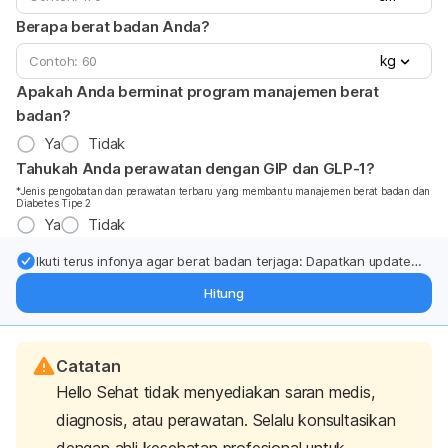
Berapa berat badan Anda?
kg
Apakah Anda berminat program manajemen berat
badan?
Ya
Tidak
Tahukah Anda perawatan dengan GIP dan GLP-1?
*Jenis pengobatan dan perawatan terbaru yang membantu manajemen berat badan dan
Diabetes Tipe 2
Ya
Tidak
Ikuti terus infonya agar berat badan terjaga: Dapatkan update
dari pakar mengenai dukungan dan perawatan berat badan
Hitung
langsung ke inbox Anda.
Catatan
Hello Sehat tidak menyediakan saran medis,
diagnosis, atau perawatan. Selalu konsultasikan
dengan ahli kesehatan profesional untuk