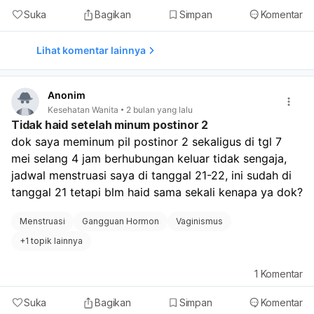
Suka
Bagikan
Simpan
Komentar
Lihat komentar lainnya
Anonim
Kesehatan Wanita
2 bulan yang lalu
Tidak haid setelah minum postinor 2
dok saya meminum pil postinor 2 sekaligus di tgl 7 
mei selang 4 jam berhubungan keluar tidak sengaja, 
jadwal menstruasi saya di tanggal 21-22, ini sudah di 
tanggal 21 tetapi blm haid sama sekali kenapa ya dok? 
Menstruasi
Gangguan Hormon
Vaginismus
+
1 topik lainnya
1
Komentar
Suka
Bagikan
Simpan
Komentar