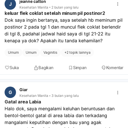
jeanne catton
J
pemeriksaan fisik dan mungkin menyarankan
Kesehatan Wanita
2 bulan yang lalu
pemeriksaan penunjang jika diperlukan, untuk
keluar flek coklat setelah minum pil postinor2
memastikan penyebabnya dan memberikan penanganan
Dok saya ingin bertanya, saya setelah hb meminum pil 
yang tepat. Anda bisa berkonsultasi dengan dokter
postinor 2 pada tgl 1 dan muncul flek coklat berlendir 
umum terlebih dahulu atau langsung mengunjungi dokter
di tgl 8, padahal jadwal haid saya di tgl 21-22 itu 
spesialis kandungan (ginekolog) untuk mendapatkan
penanganan yang sesuai.
kenapa ya dok? Apakah itu tanda kehamilan? 
Umum
Umum
Vaginitis
+
2 topik lainnya
Suka
Bagikan
Simpan
Komentar
Giar
G
Kesehatan Wanita
3 bulan yang lalu
Gatal area Labia
Halo dok, saya mengalami keluhan beruntusan dan 
bentol-bentol gatal di area labia dan terkadang 
mangalami keputihan dengan bau yang agak 