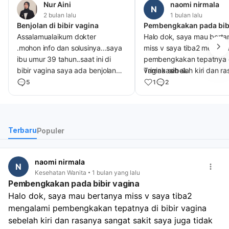
Nur Aini
naomi nirmala
N
2 bulan lalu
1 bulan lalu
Benjolan di bibir vagina
Assalamualaikum dokter
Halo dok, saya mau berta
.mohon info dan solusinya...saya
miss v saya tiba2 mengal
ibu umur 39 tahun..saat ini di
pembengkakan tepatnya d
bibir vagina saya ada benjolan
vagina sebelah kiri dan r
Trimakasih 🙏
seukuran kelereng... Tidak ada
sangat sakit saya juga tid
5
1
2
rasa sakit .. sekitar 1 Minggu ini
duduk dengan benar kare
saya baru tau... padahal
sakit itu, dan ini sudah s
sebelumnya nya tidak ada...
saya rasakan, saya tidak 
Saya kira itu bisul tapi ko tidak
cara mengobatinya hanya
Terbaru
Populer
ada matanya dan tidak sakit...
mengompres dengan air 
Mohon infonya dokter apa yg
tp blm ada perubahan, m
harus saya lakukan
bantu saya untuk tau apa
naomi nirmala
N
saya alami dan cara
Kesehatan Wanita
1 bulan yang lalu
Pembengkakan pada bibir vagina
mengatasinya
Halo dok, saya mau bertanya miss v saya tiba2 
mengalami pembengkakan tepatnya di bibir vagina 
sebelah kiri dan rasanya sangat sakit saya juga tidak 