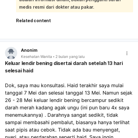
Anda sulit duduk, penting untuk mendapatkan diagnosis
medis resmi dari dokter atau pakar.
yang tepat dari dokter. Dokter akan melakukan
pemeriksaan fisik untuk mengetahui penyebab pasti
Related content
pembengkakan tersebut. Penanganan akan disesuaikan
dengan penyebabnya, yang mungkin meliputi pemberian
antibiotik jika ada infeksi, tindakan drainase jika itu adalah
kista atau abses yang terinfeksi, atau penanganan lain
Anonim
yang sesuai. Saat ini, hindari memencet atau menggosok
Kesehatan Wanita
2 bulan yang lalu
area yang bengkak. Anda bisa mencoba kompres dingin
Keluar lendir bening disertai darah setelah 13 hari
untuk membantu mengurangi nyeri dan bengkak
selesai haid
sementara, namun ini bukan pengganti penanganan
medis. Segera konsultasikan kondisi Anda dengan dokter,
terutama dokter spesialis kandungan, agar bisa
Dok, saya mau konsultasi. Haid terakhir saya mulai 
mendapatkan penanganan yang tepat dan mencegah
tanggal 7 Mei dan selesai tanggal 13 Mei. Namun sejak 
komplikasi lebih lanjut.
26 - 28 Mei keluar lendir bening bercampur sedikit 
darah merah kadang agak ungu (ini pun baru 4x saya 
menemukannya) . Darahnya sangat sedikit, tidak 
sampai membasahi pembalut, biasanya hanya terlihat 
saat pipis atau cebok. Tidak ada bau menyengat, 
nyeri, atau perdarahan seperti haid. Saya ingin 