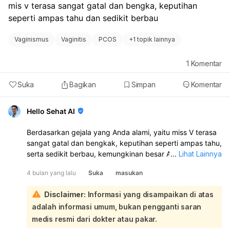
mis v terasa sangat gatal dan bengka, keputihan 
dari bercak darah cokelat dan perdarahan yang Anda
alami. Ini penting untuk menyingkirkan kondisi lain seperti
seperti ampas tahu dan sedikit berbau
efek samping kontrasepsi, perimenopause, PCOS, atau
kondisi rahim lainnya yang mungkin memerlukan
Vaginismus
Vaginitis
PCOS
+
1 topik lainnya
penanganan. Jangan menunda pemeriksaan agar Anda
bisa mendapatkan diagnosis dan penanganan yang
1
Komentar
tepat.
Suka
Bagikan
Simpan
Komentar
Hello Sehat AI
Berdasarkan gejala yang Anda alami, yaitu miss V terasa
sangat gatal dan bengkak, keputihan seperti ampas tahu,
serta sedikit berbau, kemungkinan besar Anda
...
Lihat Lainnya
mengalami infeksi jamur vagina atau kandidiasis:
4 bulan yang lalu
Suka
masukan
Infeksi jamur vagina seringkali ditandai dengan keputihan
berwarna putih seperti keju cottage atau ampas tahu,
Disclaimer:
Informasi yang disampaikan di atas
rasa gatal yang intens, dan area vagina yang bengkak.
adalah informasi umum, bukan pengganti saran
Meskipun demikian, gejala serupa juga bisa disebabkan
oleh kondisi lain seperti vaginosis bakterialis atau
medis resmi dari dokter atau pakar.
trikomoniasis, yang juga dapat menyebabkan keputihan