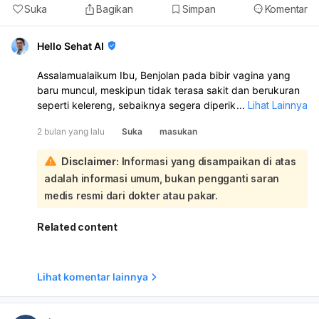
Suka
Bagikan
Simpan
Komentar
Hello Sehat AI
Assalamualaikum Ibu, Benjolan pada bibir vagina yang
baru muncul, meskipun tidak terasa sakit dan berukuran
seperti kelereng, sebaiknya segera diperiksakan ke
...
Lihat Lainnya
dokter. Ada berbagai kemungkinan penyebab benjolan di
2 bulan yang lalu
Suka
masukan
area tersebut, dan pemeriksaan langsung diperlukan
untuk diagnosis yang akurat:
Disclaimer:
Informasi yang disampaikan di atas
Beberapa penyebab benjolan yang tidak nyeri bisa
adalah informasi umum, bukan pengganti saran
meliputi kista vagina (misalnya kista Bartholin atau kista
inklusi yang terbentuk akibat folikel rambut tersumbat),
medis resmi dari dokter atau pakar.
atau varises vagina (pembengkakan pembuluh darah
yang seringkali tidak menimbulkan nyeri dan umum pada
Related content
wanita hamil atau menopause). Namun, kondisi lain
seperti kutil kelamin (akibat virus HPV), molluscum
contagiosum, atau bahkan kondisi yang lebih serius juga
Lihat komentar lainnya
perlu dievaluasi. Meskipun benjolan ini tidak sakit dan
baru Ibu sadari sekitar satu minggu ini, penting untuk
tidak menunda pemeriksaan. Dokter akan melakukan