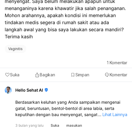
menyengat. Saya belum melakukan apapun untuk 
menanganinya karena khawatir jika salah penanganan. 
Mohon arahannya, apakah kondisi ini memerlukan 
tindakan medis segera di rumah sakit atau ada 
langkah awal yang bisa saya lakukan secara mandiri? 
Terima kasih
Vaginitis
1
Komentar
Suka
Bagikan
Simpan
Komentar
Hello Sehat AI
Berdasarkan keluhan yang Anda sampaikan mengenai
gatal, beruntusan, bentol-bentol di area labia, serta
keputihan dengan bau menyengat, sangat disarankan
...
Lihat Lainnya
untuk segera memeriksakan diri ke dokter. Kondisi ini
3 bulan yang lalu
Suka
masukan
memerlukan evaluasi medis untuk mengetahui penyebab