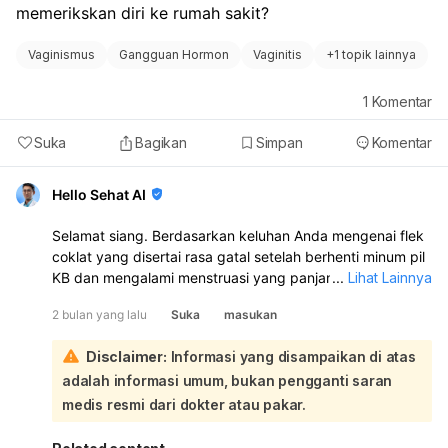
memerikskan diri ke rumah sakit?
Vaginismus
Gangguan Hormon
Vaginitis
+
1 topik lainnya
1
Komentar
Suka
Bagikan
Simpan
Komentar
Hello Sehat AI
Selamat siang. Berdasarkan keluhan Anda mengenai flek
coklat yang disertai rasa gatal setelah berhenti minum pil
KB dan mengalami menstruasi yang panjang, sangat
...
Lihat Lainnya
disarankan untuk segera memeriksakan diri ke dokter
2 bulan yang lalu
Suka
masukan
spesialis kandungan:
Flek coklat dan rasa gatal pada area kewanitaan setelah
Disclaimer:
Informasi yang disampaikan di atas
berhenti pil KB bisa disebabkan oleh beberapa hal. Flek
adalah informasi umum, bukan pengganti saran
coklat mungkin merupakan bagian dari penyesuaian
hormonal tubuh Anda setelah menghentikan asupan
medis resmi dari dokter atau pakar.
hormon dari pil KB, yang bisa menyebabkan perdarahan
tidak teratur atau flek. Namun, flek yang disertai rasa