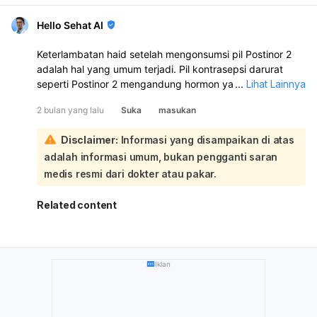
Hello Sehat AI
Keterlambatan haid setelah mengonsumsi pil Postinor 2
adalah hal yang umum terjadi. Pil kontrasepsi darurat
seperti Postinor 2 mengandung hormon yang dapat
...
Lihat Lainnya
memengaruhi siklus menstruasi Anda, sehingga
2 bulan yang lalu
Suka
masukan
menyebabkan haid datang lebih lambat dari jadwal yang
seharusnya:
Disclaimer:
Informasi yang disampaikan di atas
Meskipun Anda sudah mengonsumsi Postinor 2,
adalah informasi umum, bukan pengganti saran
efektivitasnya tidak 100%, dan ada kemungkinan kecil
kehamilan tetap terjadi. Mengingat jadwal haid Anda
medis resmi dari dokter atau pakar.
sudah lewat dan belum datang, disarankan untuk
melakukan tes kehamilan. Jika hasilnya positif atau jika
Related content
haid Anda masih belum datang setelah beberapa hari dan
tes kehamilan negatif, sebaiknya Anda berkonsultasi
dengan dokter untuk pemeriksaan lebih lanjut.
Iklan