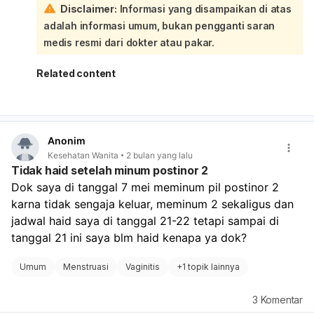
Disclaimer:
Informasi yang disampaikan di atas
hormon:
adalah informasi umum, bukan pengganti saran
Mengingat darah yang keluar sangat sedikit, tidak
sampai membasahi pembalut, tidak disertai bau
medis resmi dari dokter atau pakar.
menyengat, nyeri, atau perdarahan hebat seperti haid, ini
cenderung mengarah pada kondisi yang tidak
Related content
mengkhawatirkan. Namun, bercak darah di luar waktu
haid juga bisa menjadi indikasi kondisi lain. Untuk
memastikan penyebabnya dan menenangkan
kekhawatiran Anda, disarankan untuk berkonsultasi
Anonim
dengan dokter kandungan. Dokter dapat melakukan
Kesehatan Wanita
2 bulan yang lalu
pemeriksaan lebih lanjut untuk memastikan tidak ada
Tidak haid setelah minum postinor 2
masalah kesehatan lain yang mendasari.
Dok saya di tanggal 7 mei meminum pil postinor 2 
karna tidak sengaja keluar, meminum 2 sekaligus dan 
jadwal haid saya di tanggal 21-22 tetapi sampai di 
tanggal 21 ini saya blm haid kenapa ya dok? 
Umum
Menstruasi
Vaginitis
+
1 topik lainnya
3
Komentar