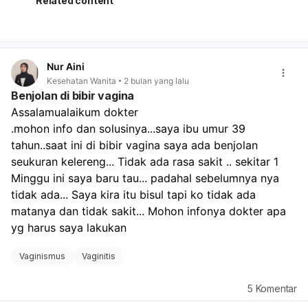
Related content
gatal juga bisa menjadi indikasi adanya infeksi pada
vagina, seperti infeksi jamur, bakteri, atau iritasi. Kondisi
lain yang mungkin juga perlu dievaluasi adalah
peradangan atau masalah pada organ reproduksi.
Nur Aini
Meskipun tidak semua flek coklat atau gatal berbahaya,
Kesehatan Wanita
2 bulan yang lalu
penting untuk mendapatkan diagnosis yang tepat. Hanya
Benjolan di bibir vagina
dokter spesialis kandungan yang dapat melakukan
Assalamualaikum dokter 
pemeriksaan fisik, mungkin mengambil sampel cairan
.mohon info dan solusinya...saya ibu umur 39 
vagina untuk pemeriksaan laboratorium, atau melakukan
USG jika diperlukan, untuk mengetahui penyebab pasti
tahun..saat ini di bibir vagina saya ada benjolan 
keluhan Anda. Dengan demikian, penanganan yang
seukuran kelereng... Tidak ada rasa sakit .. sekitar 1 
sesuai dapat diberikan untuk mengatasi fleas dan gatal
Minggu ini saya baru tau... padahal sebelumnya nya 
yang Anda alami, serta memastikan tidak ada kondisi
tidak ada... Saya kira itu bisul tapi ko tidak ada 
serius yang mendasari.
matanya dan tidak sakit... Mohon infonya dokter apa 
yg harus saya lakukan 
Vaginismus
Vaginitis
5
Komentar