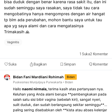
bisa duduk dengan benar karena rasa sakit itu, dan ini 
sudah seminggu saya rasakan, saya tidak tau cara 
mengobatinya hanya mengompres dengan air hangat 
tp blm ada perubahan, mohon bantu saya untuk tau 
apa yg saya alami dan cara mengatasinya
Trimakasih 🙏
Vaginitis
1
Suka
2
Komentar
Suka
Bagikan
Simpan
Komentar
Bidan Fani Mardliani Rohimah
Bidan
Puskesmas Munjuljaya Purwakarta
Bidan
Hallo
naomi nirmala,
terima kasih atas pertanyaan nya.
Keluhan yang Anda alami berupa **pembengkakan pada
salah satu sisi bibir vagina (sebelah kiri), sangat nyeri,
sulit duduk, dan sudah berlangsung sekitar seminggu**
paling sering disebabkan oleh **kista atau abses kelenjar