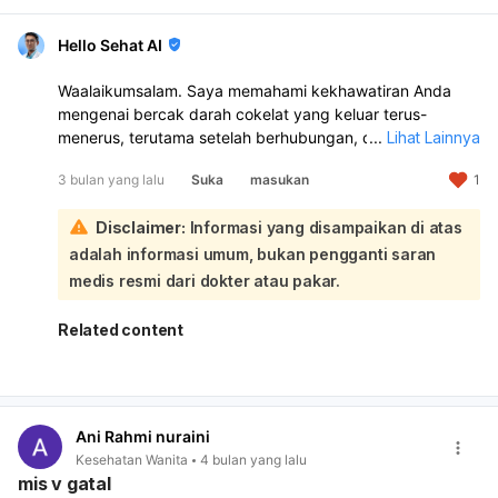
Hello Sehat AI
Waalaikumsalam. Saya memahami kekhawatiran Anda
mengenai bercak darah cokelat yang keluar terus-
menerus, terutama setelah berhubungan, dan hasil test
...
Lihat Lainnya
pack yang negatif:
3 bulan yang lalu
Suka
masukan
1
Bercak darah cokelat umumnya bisa menandakan darah
yang sudah lama berada di rahim dan seringkali normal,
Disclaimer:
Informasi yang disampaikan di atas
terutama di awal atau akhir siklus menstruasi. Namun, jika
bercak ini terjadi terus-menerus dan disertai perdarahan
adalah informasi umum, bukan pengganti saran
setelah berhubungan, ini perlu diperiksakan lebih lanjut.
medis resmi dari dokter atau pakar.
Meskipun test pack menunjukkan hasil negatif, terkadang
hasil negatif palsu bisa terjadi jika tes dilakukan terlalu
Related content
dini atau ada faktor lain. Mengingat keluhan Anda yang
berkelanjutan dan adanya perdarahan setelah
berhubungan, sangat disarankan untuk segera
berkonsultasi dengan dokter spesialis kandungan dan
Ani Rahmi nuraini
kebidanan (Obgyn). Dokter dapat melakukan
Kesehatan Wanita
4 bulan yang lalu
pemeriksaan lebih menyeluruh, seperti pemeriksaan fisik,
mis v gatal
USG, atau tes darah, untuk mengetahui penyebab pasti