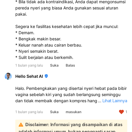
* Bila tidak ada kontraindikasi, Anda dapat mengonsumsi
pereda nyeri yang biasa Anda gunakan sesuai aturan
pakai.
Segera ke fasilitas kesehatan lebih cepat jika muncul:
* Demam.
* Bengkak makin besar.
* Keluar nanah atau cairan berbau.
* Nyeri semakin berat.
* Sulit berjalan atau berkemih.
1 bulan yang lalu
Suka
Balas
Hello Sehat AI
Halo. Pembengkakan yang disertai nyeri hebat pada bibir
vagina sebelah kiri yang sudah berlangsung seminggu
dan tidak membaik dengan kompres hangat perlu segera
...
Lihat Lainnya
diperiksakan ke dokter. Gejala yang Anda alami ini bisa
1 bulan yang lalu
Suka
masukan
1
disebabkan oleh beberapa kondisi, seperti kista vagina
(misalnya kista Bartholin yang meradang atau terinfeksi),
Disclaimer:
Informasi yang disampaikan di atas
infeksi bakteri, atau peradangan lainnya:
Mengingat rasa sakit yang sangat mengganggu hingga
adalah informasi umum, bukan pengganti saran