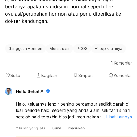
bertanya apakah kondisi ini normal seperti flek 
ovulasi/perubahan hormon atau perlu diperiksa ke 
dokter kandungan.
Gangguan Hormon
Menstruasi
PCOS
+
1 topik lainnya
1
Komentar
Suka
Bagikan
Simpan
Komentar
Hello Sehat AI
Halo, keluarnya lendir bening bercampur sedikit darah di
luar periode haid, seperti yang Anda alami sekitar 13 hari
setelah haid terakhir, bisa jadi merupakan flek ovulasi
...
Lihat Lainnya
atau tanda perubahan hormonal yang normal. Banyak
2 bulan yang lalu
Suka
masukan
wanita mengalami bercak darah ringan di tengah siklus
menstruasi yang berkaitan dengan ovulasi atau fluktuasi