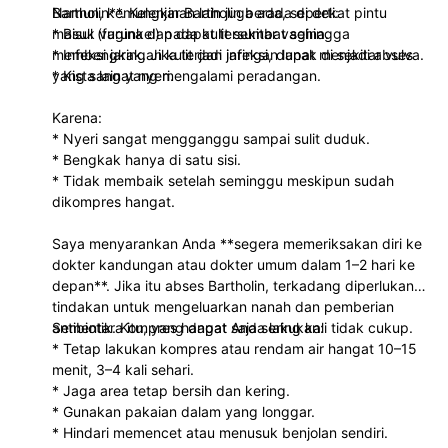
Bartholin**. Kelenjar Bartholin berada di dekat pintu
Namun, kemungkinan lain juga ada, seperti:
masuk vagina dan dapat tersumbat sehingga
* Bisul (furunkel) pada kulit sekitar vagina.
membengkak. Jika terjadi infeksi, dapat menjadi abses
* Infeksi jaringan kulit dan jaringan lunak di sekitar vulva.
yang sangat nyeri.
* Kista lain yang mengalami peradangan.
Karena:
* Nyeri sangat mengganggu sampai sulit duduk.
* Bengkak hanya di satu sisi.
* Tidak membaik setelah seminggu meskipun sudah
dikompres hangat.
Saya menyarankan Anda **segera memeriksakan diri ke
dokter kandungan atau dokter umum dalam 1–2 hari ke
depan**. Jika itu abses Bartholin, terkadang diperlukan
tindakan untuk mengeluarkan nanah dan pemberian
antibiotik. Kompres hangat saja sering kali tidak cukup.
Sementara itu, yang dapat Anda lakukan:
* Tetap lakukan kompres atau rendam air hangat 10–15
menit, 3–4 kali sehari.
* Jaga area tetap bersih dan kering.
* Gunakan pakaian dalam yang longgar.
* Hindari memencet atau menusuk benjolan sendiri.