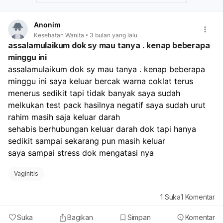
iritasi lebih lanjut atau infeksi sekunder.
Hindari penggunaan produk kewanitaan yang
Anonim
mengandung pewangi atau bahan kimia keras. Jangan
Kesehatan Wanita
3 bulan yang lalu
ragu untuk mencari bantuan medis agar keluhan Anda
assalamulaikum dok sy mau tanya . kenap beberapa
dapat ditangani dengan tepat dan Anda bisa merasa
minggu ini
lebih nyaman.
assalamulaikum dok sy mau tanya . kenap beberapa 
minggu ini saya keluar bercak warna coklat terus 
menerus sedikit tapi tidak banyak saya sudah 
melkukan test pack hasilnya negatif saya sudah urut 
rahim masih saja keluar darah 
sehabis berhubungan keluar darah dok tapi hanya 
sedikit sampai sekarang pun masih keluar 
saya sampai stress dok mengatasi nya 
Vaginitis
1
Suka
1
Komentar
Suka
Bagikan
Simpan
Komentar