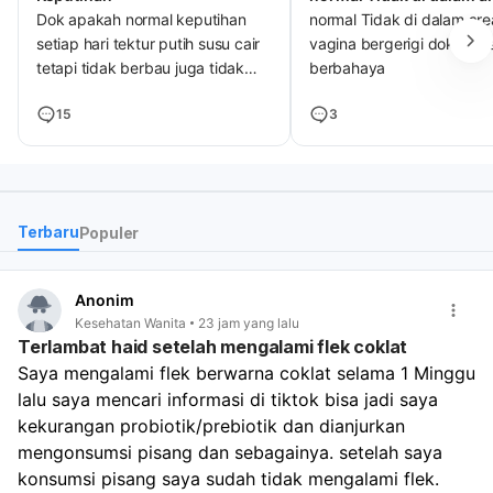
Dok apakah normal keputihan
normal Tidak di dalam are
setiap hari tektur putih susu cair
vagina bergerigi dok? Am
tetapi tidak berbau juga tidak
berbahaya
nyeri atau gatal dan bengkak
15
3
Terbaru
Populer
Anonim
Kesehatan Wanita
23 jam yang lalu
Terlambat haid setelah mengalami flek coklat
Saya mengalami flek berwarna coklat selama 1 Minggu 
lalu saya mencari informasi di tiktok bisa jadi saya 
kekurangan probiotik/prebiotik dan dianjurkan 
mengonsumsi pisang dan sebagainya. setelah saya 
konsumsi pisang saya sudah tidak mengalami flek. 