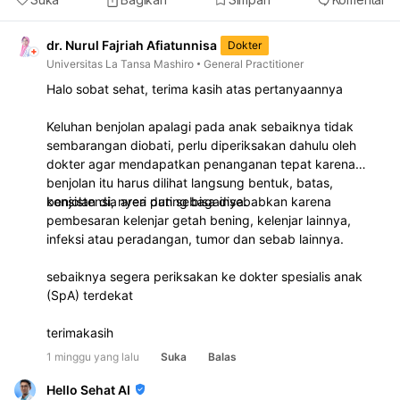
dr. Nurul Fajriah Afiatunnisa
Dokter
Universitas La Tansa Mashiro
General Practitioner
Halo sobat sehat, terima kasih atas pertanyaannya
Keluhan benjolan apalagi pada anak sebaiknya tidak
sembarangan diobati, perlu diperiksakan dahulu oleh
dokter agar mendapatkan penanganan tepat karena
benjolan itu harus dilihat langsung bentuk, batas,
konsistensi, nyeri dan sebagainya.
benjolan dia area puting bisa disebabkan karena
pembesaran kelenjar getah bening, kelenjar lainnya,
infeksi atau peradangan, tumor dan sebab lainnya.
sebaiknya segera periksakan ke dokter spesialis anak
(SpA) terdekat
terimakasih
1 minggu yang lalu
Suka
Balas
Hello Sehat AI