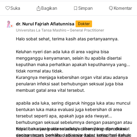
Suka
Bagikan
Simpan
Komentar
dr. Nurul Fajriah Afiatunnisa
Dokter
Universitas La Tansa Mashiro
General Practitioner
Halo sobat sehat, terima kasih atas pertanyaannya.
Keluhan nyeri dan ada luka di area vagina bisa
mengganggu kenyamanan, selain itu apabila disertai
keputihan maka perhatikan apakah keputihannya yang
tidak normal atau tidak.
Kurangnya menjaga kebersihan organ vital atau adanya
penularan infeksi saat berhubungan seksual juga bisa
membuat gatal area vital tersebut.
apabila ada luka, sering digaruk hingga luka atau muncul
bentukan luka maka evaluasi juga kebersihan di area
tersebut seperti apa, apakah juga ada riwayat
berhubungan seksual sebelumnya dengan pasangan atau
tidak. Luka yang ada sebaiknya dibersihkan dan dirawat
Keputihan atau leukorea adalah cairan yang diproduksi
dengan tepat, pemilihan obatnya dapat konsultasi dahulu
vagina secara berkala. Jadi wajar kalau setiap hari keluar