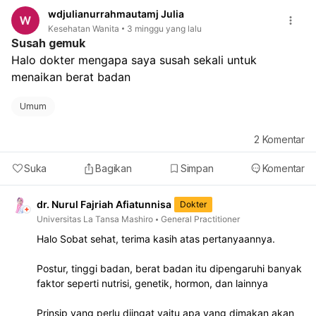
Kalau haid berikutnya terlambat lebih dari 1 minggu
wdjulianurrahmautamj Julia
dari jadwal
Kesehatan Wanita
3 minggu yang lalu
Kalau ada kemungkinan hamil, sebaiknya tes pack
Susah gemuk
Jadi, dari cerita Anda, ini masih bisa normal akibat
Halo dokter mengapa saya susah sekali untuk 
pengaruh Postinor bulan lalu. Tetap pantau ya. Kalau
menaikan berat badan
fleknya tidak berhenti atau keluhan berulang,
sebaiknya periksa ke dokter kandungan.
Umum
2
Komentar
Suka
Bagikan
Simpan
Komentar
dr. Nurul Fajriah Afiatunnisa
Dokter
Universitas La Tansa Mashiro
General Practitioner
Halo Sobat sehat, terima kasih atas pertanyaannya.
Postur, tinggi badan, berat badan itu dipengaruhi banyak
faktor seperti nutrisi, genetik, hormon, dan lainnya
Prinsip yang perlu diingat yaitu apa yang dimakan akan