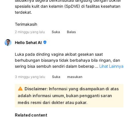
sebaiknya segera berkonsultasi langsung dengan dokter
spesialis kulit dan kelamin (SpDVE) di fasilitas kesehatan
terdekat.
Terimakasih
2 minggu yang lalu
Suka
Balas
Hello Sehat AI
Luka pada dinding vagina akibat gesekan saat
berhubungan biasanya tidak berbahaya bila ringan, dan
sering bisa sembuh sendiri dalam beberapa hari. Namun,
...
Lihat Lainnya
kalau lukanya cukup dalam, nyeri sekali, atau tidak
3 minggu yang lalu
Suka
masukan
membaik, sebaiknya periksa ke dokter kandungan. Untuk
sementara, bersihkan area vagina dengan lembut, jangan
Disclaimer:
Informasi yang disampaikan di atas
digaruk, hindari hubungan seksual dulu, jangan douching,
adalah informasi umum, bukan pengganti saran
dan boleh berendam air hangat. Keputihan yang banyak
tapi tidak berbau bisa saja masih normal, tetapi kalau
medis resmi dari dokter atau pakar.
disertai gatal, perih, berubah warna, atau makin banyak,
perlu diperiksa karena bisa ada infeksi atau gangguan
Related content
lain. Jangan minum obat sembarangan; obat tergantung
penyebabnya. Segera ke dokter jika ada perdarahan