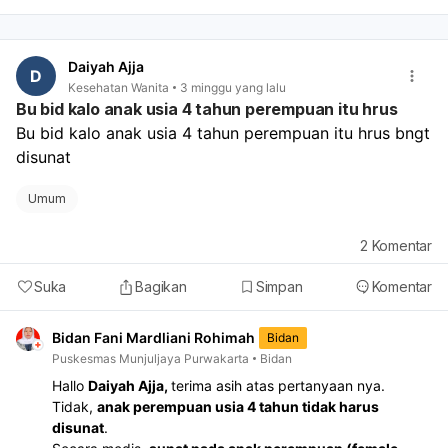
terus-menerus, cairan tidak biasa, demam, atau nyeri
hebat.
Daiyah Ajja
D
Kesehatan Wanita
3 minggu yang lalu
Bu bid kalo anak usia 4 tahun perempuan itu hrus
Bu bid kalo anak usia 4 tahun perempuan itu hrus bngt 
disunat
Umum
2
Komentar
Suka
Bagikan
Simpan
Komentar
Bidan Fani Mardliani Rohimah
Bidan
Puskesmas Munjuljaya Purwakarta
Bidan
Hallo
Daiyah Ajja,
terima asih atas pertanyaan nya.
Tidak,
anak perempuan usia 4 tahun tidak harus
disunat
.