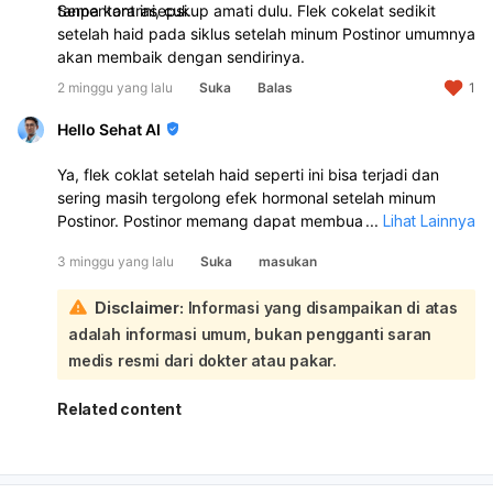
tanpa kontrasepsi.
Sementara ini, cukup amati dulu. Flek cokelat sedikit
setelah haid pada siklus setelah minum Postinor umumnya
akan membaik dengan sendirinya.
2 minggu yang lalu
Suka
Balas
1
Hello Sehat AI
Ya, flek coklat setelah haid seperti ini bisa terjadi dan
sering masih tergolong efek hormonal setelah minum
Postinor. Postinor memang dapat membuat siklus haid
...
Lihat Lainnya
jadi maju/mundur, haid lebih lama, atau muncul flek coklat
3 minggu yang lalu
Suka
masukan
beberapa hari setelah haid:
Kalau darah haid utama sudah keluar tanggal 11–15 lalu
Disclaimer:
Informasi yang disampaikan di atas
sekarang tinggal flek coklat sedikit, itu sering merupakan
adalah informasi umum, bukan pengganti saran
sisa darah lama yang keluar pelan-pelan. Biasanya akan
berhenti sendiri dalam beberapa hari. Yang perlu
medis resmi dari dokter atau pakar.
diperhatikan:
Kalau flek makin banyak, jadi merah segar, atau
Related content
berlangsung lebih dari 7 hari
Kalau ada nyeri perut hebat, pusing, lemas, atau bau
tidak sedap