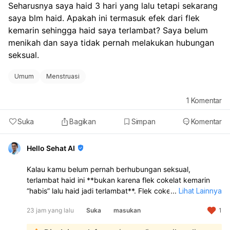
Seharusnya saya haid 3 hari yang lalu tetapi sekarang 
saya blm haid. Apakah ini termasuk efek dari flek 
kemarin sehingga haid saya terlambat? Saya belum 
menikah dan saya tidak pernah melakukan hubungan 
seksual.
Umum
Menstruasi
1
Komentar
Suka
Bagikan
Simpan
Komentar
Hello Sehat AI
Kalau kamu belum pernah berhubungan seksual,
terlambat haid ini **bukan karena flek cokelat kemarin
“habis” lalu haid jadi terlambat**. Flek cokelat sebelum
...
Lihat Lainnya
haid bisa terjadi karena **perubahan hormon, stres,
23 jam yang lalu
Suka
masukan
1
kurang tidur, perubahan gaya hidup, atau siklus haid
yang memang sedang tidak teratur**. Jadi kemungkinan