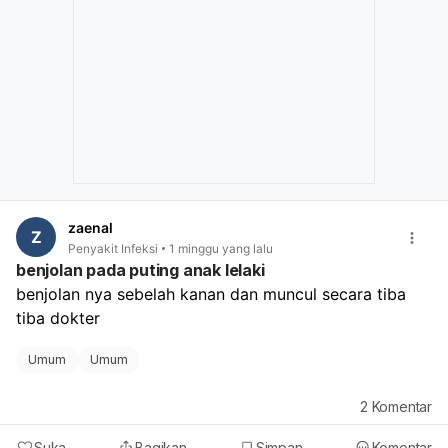
dokter kandungan atau penyakit dalam untuk
memastikan penyebabnya dan mendapat penanganan
yang tepat.
zaenal
Z
Penyakit Infeksi
1 minggu yang lalu
benjolan pada puting anak lelaki
benjolan nya sebelah kanan dan muncul secara tiba 
tiba dokter
Umum
Umum
2
Komentar
Suka
Bagikan
Simpan
Komentar