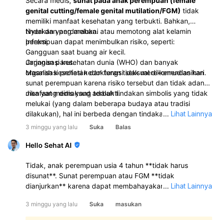
Secara medis,
sunat pada anak perempuan (female
genital cutting/female genital mutilation/FGM)
tidak
memiliki manfaat kesehatan yang terbukti. Bahkan,
tindakan yang melukai atau memotong alat kelamin
Nyeri dan perdarahan.
perempuan dapat menimbulkan risiko, seperti:
Infeksi.
Gangguan saat buang air kecil.
Jaringan parut.
Organisasi kesehatan dunia (WHO) dan banyak
Masalah kesehatan dan fungsi seksual di kemudian hari.
organisasi profesi kedokteran tidak merekomendasikan
sunat perempuan karena risiko tersebut dan tidak adanya
manfaat medis yang terbukti.
Jika yang dimaksud adalah tindakan simbolis yang tidak
melukai (yang dalam beberapa budaya atau tradisi
dilakukan), hal ini berbeda dengan tindakan yang
...
Lihat Lainnya
memotong atau melukai jaringan. Namun, dari sudut
3 minggu yang lalu
Suka
Balas
pandang medis,
tidak ada keharusan untuk melakukan
sunat pada anak perempuan.
Hello Sehat AI
Tidak, anak perempuan usia 4 tahun **tidak harus
disunat**. Sunat perempuan atau FGM **tidak
dianjurkan** karena dapat membahayakan kesehatan
...
Lihat Lainnya
dan tidak ada manfaat medisnya. Praktik ini bisa
3 minggu yang lalu
Suka
masukan
menimbulkan nyeri, perdarahan, infeksi, trauma
psikologis, bahkan komplikasi serius: