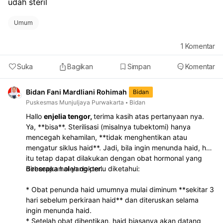
udah steril
Umum
1
Komentar
Suka
Bagikan
Simpan
Komentar
Bidan Fani Mardliani Rohimah
Bidan
Puskesmas Munjuljaya Purwakarta
Bidan
Hallo
enjelia tengor,
terima kasih atas pertanyaan nya.
Ya, **bisa**. Sterilisasi (misalnya tubektomi) hanya
mencegah kehamilan, **tidak menghentikan atau
mengatur siklus haid**. Jadi, bila ingin menunda haid, hal
itu tetap dapat dilakukan dengan obat hormonal yang
diresepkan oleh dokter.
Beberapa hal yang perlu diketahui:
* Obat penunda haid umumnya mulai diminum **sekitar 3
hari sebelum perkiraan haid** dan diteruskan selama
ingin menunda haid.
* Setelah obat dihentikan, haid biasanya akan datang