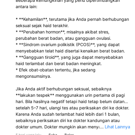
Beberapa kemungkinan yang perlu dipertimbangkan
antara lain:
* **Kehamilan**, terutama jika Anda pernah berhubungan
seksual sejak haid terakhir.
* **Perubahan hormon**, misalnya akibat stres,
perubahan berat badan, atau gangguan ovulasi.
* **Sindrom ovarium polikistik (PCOS)**, yang dapat
menyebabkan telat haid disertai kenaikan berat badan.
* **Gangguan tiroid**, yang juga dapat menyebabkan
haid terlambat dan berat badan meningkat.
* Efek obat-obatan tertentu, jika sedang
mengonsumsinya.
Jika Anda aktif berhubungan seksual, sebaiknya
**lakukan tespek** menggunakan urin pertama di pagi
hari. Bila hasilnya negatif tetapi haid tetap belum datang
setelah 5–7 hari, ulangi tes atau periksakan diri ke dokter.
Karena Anda sudah terlambat haid lebih dari 1 bulan,
sebaiknya periksakan diri ke dokter kandungan atau
dokter umum. Dokter mungkin akan menyarankan
...
Lihat Lainnya
pemeriksaan seperti tes kehamilan, USG, atau tes darah
5 hari yang lalu
Suka
Balas