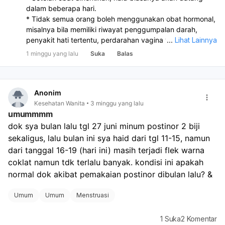
dalam beberapa hari.
* Tidak semua orang boleh menggunakan obat hormonal,
misalnya bila memiliki riwayat penggumpalan darah,
penyakit hati tertentu, perdarahan vagina yang belum
...
Lihat Lainnya
diketahui penyebabnya, atau kondisi medis tertentu
1 minggu yang lalu
Suka
Balas
lainnya. Karena itu, sebaiknya konsultasikan terlebih
dahulu dengan dokter sebelum menggunakannya.
Anonim
Kesehatan Wanita
3 minggu yang lalu
umummmm
dok sya bulan lalu tgl 27 juni minum postinor 2 biji 
sekaligus, lalu bulan ini sya haid dari tgl 11-15, namun 
dari tanggal 16-19 (hari ini) masih terjadi flek warna 
coklat namun tdk terlalu banyak. kondisi ini apakah 
normal dok akibat pemakaian postinor dibulan lalu? &
Umum
Umum
Menstruasi
1
Suka
2
Komentar