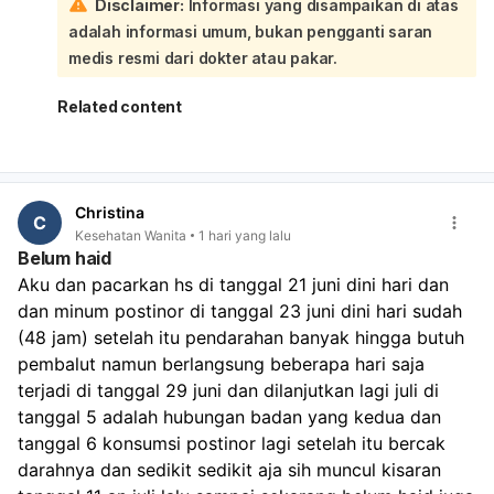
Disclaimer:
Informasi yang disampaikan di atas
besar flek itu hanya tanda hormon sedang berubah,
bukan penyebab langsung telat haid:
adalah informasi umum, bukan pengganti saran
Makan pisang atau makanan tertentu
tidak terbukti
medis resmi dari dokter atau pakar.
langsung menghentikan flek atau mempercepat haid
.
Yang lebih mungkin berpengaruh adalah kondisi tubuh
Related content
kamu sendiri, misalnya stres, begadang, atau siklus yang
memang sedang mundur. Kalau telatnya masih baru 3
hari, itu masih bisa termasuk variasi siklus yang normal.
Coba pantau dulu 1–2 minggu ke depan, jaga tidur
Christina
cukup, makan teratur, dan kurangi stres. Sebaiknya
C
Kesehatan Wanita
1 hari yang lalu
periksa ke dokter kandungan atau dokter umum kalau:
Belum haid
haid tidak datang sampai lebih dari 1–2 minggu,
Aku dan pacarkan hs di tanggal 21 juni dini hari dan 
flek/pendarahan berulang terus,
ada nyeri perut hebat,
dan minum postinor di tanggal 23 juni dini hari sudah 
bau tidak sedap,
(48 jam) setelah itu pendarahan banyak hingga butuh 
atau darah keluar sangat banyak.
pembalut namun berlangsung beberapa hari saja 
terjadi di tanggal 29 juni dan dilanjutkan lagi juli di 
tanggal 5 adalah hubungan badan yang kedua dan 
tanggal 6 konsumsi postinor lagi setelah itu bercak 
darahnya dan sedikit sedikit aja sih muncul kisaran 