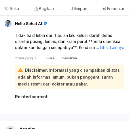
Suka
Bagikan
Simpan
Komentar
Hello Sehat AI
Tidak haid lebih dari 1 bulan lalu keluar darah deras
disertai pusing, lemas, dan kram perut **perlu diperiksa
dokter kandungan secepatnya**. Kondisi ini bisa
...
Lihat Lainnya
disebabkan oleh **gangguan hormon, telat haid yang
2 hari yang lalu
Suka
masukan
kemudian keluar darah seperti haid, keguguran sangat
dini, atau masalah lain pada rahim/kehamilan**. Karena
Disclaimer:
Informasi yang disampaikan di atas
tespek negatif, kehamilan belum bisa dipastikan, tetapi
adalah informasi umum, bukan pengganti saran
**tetap perlu evaluasi** bila keluhan berlanjut atau
perdarahannya banyak:
medis resmi dari dokter atau pakar.
Kalau darah keluar sangat banyak, misalnya
1 pembalut
penuh dalam 1–2 jam
, atau pusing makin berat, lemas
Related content
sekali, nyeri perut hebat, atau sampai mau pingsan,
segera ke IGD
. Sebaiknya periksa untuk pemeriksaan
fisik, tes kehamilan ulang bila perlu, dan USG agar
penyebabnya jelas.
Anonim