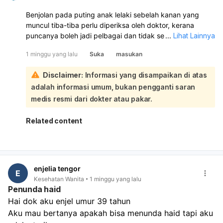
Benjolan pada puting anak lelaki sebelah kanan yang
muncul tiba-tiba perlu diperiksa oleh doktor, kerana
puncanya boleh jadi pelbagai dan tidak semestinya
...
Lihat Lainnya
berbahaya. Ia boleh disebabkan oleh kelenjar atau tisu
1 minggu yang lalu
Suka
masukan
yang membengkak, sista, jangkitan, keradangan, atau
benjolan lain pada kulit/payudara. Sebaiknya bawa anak
Disclaimer:
Informasi yang disampaikan di atas
ke pakar pediatrik atau pakar bedah umum untuk
adalah informasi umum, bukan pengganti saran
pemeriksaan lanjut. Jika benjolan cepat membesar,
merah, sakit, bernanah, atau disertai demam, segera
medis resmi dari dokter atau pakar.
dapatkan rawatan.
Related content
enjelia tengor
E
Kesehatan Wanita
1 minggu yang lalu
Penunda haid
Hai dok aku enjel umur 39 tahun
Aku mau bertanya apakah bisa menunda haid tapi aku 