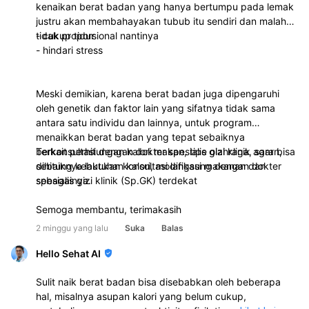
kenaikan berat badan yang hanya bertumpu pada lemak
justru akan membahayakan tubub itu sendiri dan malah
tidak proporsional nantinya
- cukup tidur
- hindari stress
Meski demikian, karena berat badan juga dipengaruhi
oleh genetik dan faktor lain yang sifatnya tidak sama
antara satu individu dan lainnya, untuk program
menaikkan berat badan yang tepat sebaiknya
berkonsultasi dengan dokter spesialis gizi klinik agar bisa
Terkait perhitungan kalori makan, tipe olahraga, saran,
dihitung kebutuhan kalori, modifikasi makanan dan
sebaiknya lakukan konsultasi langsung dengan dokter
sebagainya.
spesialis gizi klinik (Sp.GK) terdekat
Semoga membantu, terimakasih
2 minggu yang lalu
Suka
Balas
Hello Sehat AI
Sulit naik berat badan bisa disebabkan oleh beberapa
hal, misalnya asupan kalori yang belum cukup,