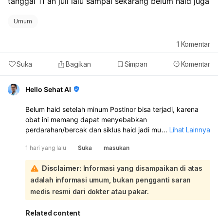
tanggal 11 an juli lalu sampai sekarang belum haid juga
Umum
1
Komentar
Suka
Bagikan
Simpan
Komentar
Hello Sehat AI
Belum haid setelah minum Postinor bisa terjadi, karena
obat ini memang dapat menyebabkan
perdarahan/bercak dan siklus haid jadi mundur atau tidak
...
Lihat Lainnya
teratur. Namun, karena kamu juga sempat berhubungan
1 hari yang lalu
Suka
masukan
lagi tanggal 5 Juli, tetap ada kemungkinan hamil.
Sebaiknya lakukan tes kehamilan sekarang, terutama
Disclaimer:
Informasi yang disampaikan di atas
kalau haid sudah terlambat. Kalau hasilnya negatif tapi
adalah informasi umum, bukan pengganti saran
haid tetap belum datang, ulangi 1 minggu kemudian atau
periksakan ke dokter kandungan. Segera periksa juga
medis resmi dari dokter atau pakar.
bila perdarahannya sangat banyak, nyeri hebat, atau ada
keputihan berbau/ gatal.
Related content