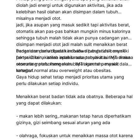
diolah jadi energi untuk digunakan aktivitas, jika ada
kelebihan hasil olahan akan disimpan dalam tubuh
misalnya menjadi otot.
jadi, jika asupan yang masuk sedikit tapi aktivitas berat,
otomatis akan pas-pas bahkan mungkin minus kalorinya
sehingga tubuh malah tidak akan punya cadangan yang
disimpan menjadi otot jadi malah sulit menaikkan berat
badan dan perlu dipastikan bahwa tubuh tidak memiliki
Pengaturan berat badan individu dipengaruhi banyak
penyakit lain, karena apabila ada penyakit lainnya maka
faktor. Dikenal istilah indeks masa tubuh atau IMT dimana
otomatis metabolisme akan cepat karena penyakit
seseorang perlu mengetahui IMT agar tahu masuk dalam
tersebut.
kategori normal atau overweight atau obesitas.
Gaya hidup sehat tetap menjadi prioritas utama yang
perlu dilakukan setiap individu.
Menaikkan berat badan tidak ada obatnya. Beberapa hal
yang dapat dilakukan:
- makan lebih sering,.makanan tetap harus diperhatikam
gizinya, gizi seimbang sesuai aturan yang ada
- olahraga, fokuskan untuk menaikkan massa otot karena