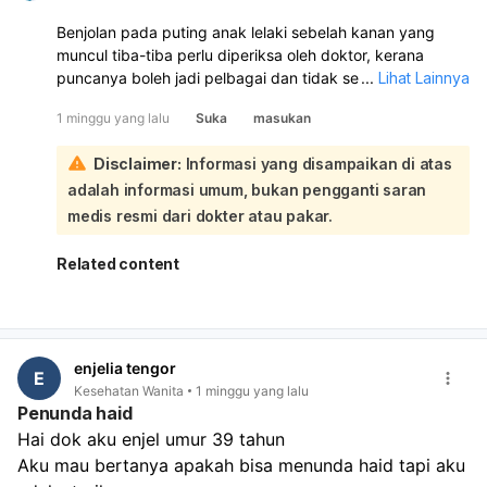
Benjolan pada puting anak lelaki sebelah kanan yang
muncul tiba-tiba perlu diperiksa oleh doktor, kerana
puncanya boleh jadi pelbagai dan tidak semestinya
...
Lihat Lainnya
berbahaya. Ia boleh disebabkan oleh kelenjar atau tisu
1 minggu yang lalu
Suka
masukan
yang membengkak, sista, jangkitan, keradangan, atau
benjolan lain pada kulit/payudara. Sebaiknya bawa anak
Disclaimer:
Informasi yang disampaikan di atas
ke pakar pediatrik atau pakar bedah umum untuk
adalah informasi umum, bukan pengganti saran
pemeriksaan lanjut. Jika benjolan cepat membesar,
merah, sakit, bernanah, atau disertai demam, segera
medis resmi dari dokter atau pakar.
dapatkan rawatan.
Related content
enjelia tengor
E
Kesehatan Wanita
1 minggu yang lalu
Penunda haid
Hai dok aku enjel umur 39 tahun
Aku mau bertanya apakah bisa menunda haid tapi aku 