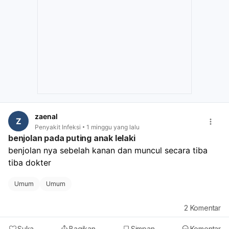
dokter kandungan atau penyakit dalam untuk
memastikan penyebabnya dan mendapat penanganan
yang tepat.
zaenal
Z
Penyakit Infeksi
1 minggu yang lalu
benjolan pada puting anak lelaki
benjolan nya sebelah kanan dan muncul secara tiba 
tiba dokter
Umum
Umum
2
Komentar
Suka
Bagikan
Simpan
Komentar