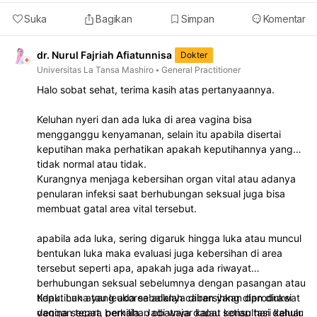
Suka
Bagikan
Simpan
Komentar
dr. Nurul Fajriah Afiatunnisa
Dokter
Universitas La Tansa Mashiro
General Practitioner
Halo sobat sehat, terima kasih atas pertanyaannya.
Keluhan nyeri dan ada luka di area vagina bisa
mengganggu kenyamanan, selain itu apabila disertai
keputihan maka perhatikan apakah keputihannya yang
tidak normal atau tidak.
Kurangnya menjaga kebersihan organ vital atau adanya
penularan infeksi saat berhubungan seksual juga bisa
membuat gatal area vital tersebut.
apabila ada luka, sering digaruk hingga luka atau muncul
bentukan luka maka evaluasi juga kebersihan di area
tersebut seperti apa, apakah juga ada riwayat
berhubungan seksual sebelumnya dengan pasangan atau
tidak. Luka yang ada sebaiknya dibersihkan dan dirawat
Keputihan atau leukorea adalah cairan yang diproduksi
dengan tepat, pemilihan obatnya dapat konsultasi dahulu
vagina secara berkala. Jadi wajar kalau setiap hari keluar