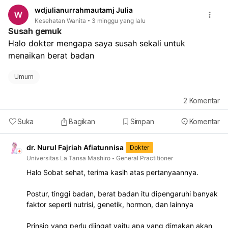
Kalau haid berikutnya terlambat lebih dari 1 minggu
wdjulianurrahmautamj Julia
dari jadwal
Kesehatan Wanita
3 minggu yang lalu
Kalau ada kemungkinan hamil, sebaiknya tes pack
Susah gemuk
Jadi, dari cerita Anda, ini masih bisa normal akibat
Halo dokter mengapa saya susah sekali untuk 
pengaruh Postinor bulan lalu. Tetap pantau ya. Kalau
menaikan berat badan
fleknya tidak berhenti atau keluhan berulang,
sebaiknya periksa ke dokter kandungan.
Umum
2
Komentar
Suka
Bagikan
Simpan
Komentar
dr. Nurul Fajriah Afiatunnisa
Dokter
Universitas La Tansa Mashiro
General Practitioner
Halo Sobat sehat, terima kasih atas pertanyaannya.
Postur, tinggi badan, berat badan itu dipengaruhi banyak
faktor seperti nutrisi, genetik, hormon, dan lainnya
Prinsip yang perlu diingat yaitu apa yang dimakan akan