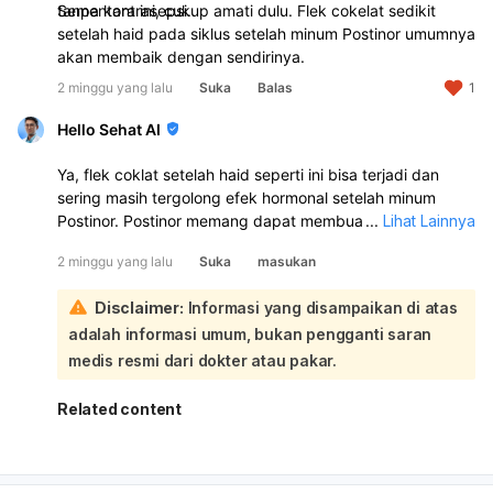
tanpa kontrasepsi.
Sementara ini, cukup amati dulu. Flek cokelat sedikit
setelah haid pada siklus setelah minum Postinor umumnya
akan membaik dengan sendirinya.
2 minggu yang lalu
Suka
Balas
1
Hello Sehat AI
Ya, flek coklat setelah haid seperti ini bisa terjadi dan
sering masih tergolong efek hormonal setelah minum
Postinor. Postinor memang dapat membuat siklus haid
...
Lihat Lainnya
jadi maju/mundur, haid lebih lama, atau muncul flek coklat
2 minggu yang lalu
Suka
masukan
beberapa hari setelah haid:
Kalau darah haid utama sudah keluar tanggal 11–15 lalu
Disclaimer:
Informasi yang disampaikan di atas
sekarang tinggal flek coklat sedikit, itu sering merupakan
adalah informasi umum, bukan pengganti saran
sisa darah lama yang keluar pelan-pelan. Biasanya akan
berhenti sendiri dalam beberapa hari. Yang perlu
medis resmi dari dokter atau pakar.
diperhatikan:
Kalau flek makin banyak, jadi merah segar, atau
Related content
berlangsung lebih dari 7 hari
Kalau ada nyeri perut hebat, pusing, lemas, atau bau
tidak sedap