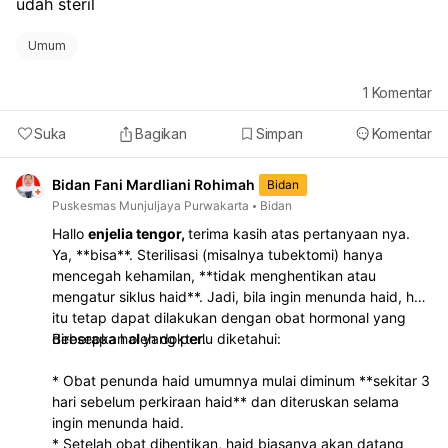
udah steril
Umum
1
Komentar
Suka
Bagikan
Simpan
Komentar
Bidan Fani Mardliani Rohimah
Bidan
Puskesmas Munjuljaya Purwakarta
Bidan
Hallo
enjelia tengor,
terima kasih atas pertanyaan nya.
Ya, **bisa**. Sterilisasi (misalnya tubektomi) hanya
mencegah kehamilan, **tidak menghentikan atau
mengatur siklus haid**. Jadi, bila ingin menunda haid, hal
itu tetap dapat dilakukan dengan obat hormonal yang
diresepkan oleh dokter.
Beberapa hal yang perlu diketahui:
* Obat penunda haid umumnya mulai diminum **sekitar 3
hari sebelum perkiraan haid** dan diteruskan selama
ingin menunda haid.
* Setelah obat dihentikan, haid biasanya akan datang