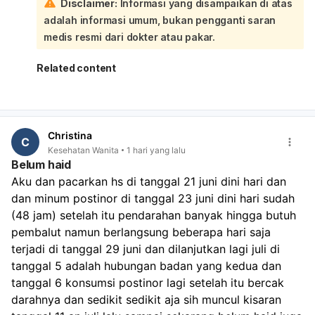
Disclaimer:
Informasi yang disampaikan di atas
besar flek itu hanya tanda hormon sedang berubah,
bukan penyebab langsung telat haid:
adalah informasi umum, bukan pengganti saran
Makan pisang atau makanan tertentu
tidak terbukti
medis resmi dari dokter atau pakar.
langsung menghentikan flek atau mempercepat haid
.
Yang lebih mungkin berpengaruh adalah kondisi tubuh
Related content
kamu sendiri, misalnya stres, begadang, atau siklus yang
memang sedang mundur. Kalau telatnya masih baru 3
hari, itu masih bisa termasuk variasi siklus yang normal.
Coba pantau dulu 1–2 minggu ke depan, jaga tidur
Christina
cukup, makan teratur, dan kurangi stres. Sebaiknya
C
Kesehatan Wanita
1 hari yang lalu
periksa ke dokter kandungan atau dokter umum kalau:
Belum haid
haid tidak datang sampai lebih dari 1–2 minggu,
Aku dan pacarkan hs di tanggal 21 juni dini hari dan 
flek/pendarahan berulang terus,
ada nyeri perut hebat,
dan minum postinor di tanggal 23 juni dini hari sudah 
bau tidak sedap,
(48 jam) setelah itu pendarahan banyak hingga butuh 
atau darah keluar sangat banyak.
pembalut namun berlangsung beberapa hari saja 
terjadi di tanggal 29 juni dan dilanjutkan lagi juli di 
tanggal 5 adalah hubungan badan yang kedua dan 
tanggal 6 konsumsi postinor lagi setelah itu bercak 
darahnya dan sedikit sedikit aja sih muncul kisaran 