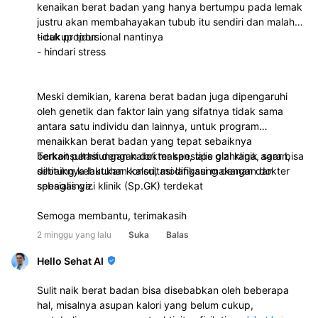
kenaikan berat badan yang hanya bertumpu pada lemak
justru akan membahayakan tubub itu sendiri dan malah
tidak proporsional nantinya
- cukup tidur
- hindari stress
Meski demikian, karena berat badan juga dipengaruhi
oleh genetik dan faktor lain yang sifatnya tidak sama
antara satu individu dan lainnya, untuk program
menaikkan berat badan yang tepat sebaiknya
berkonsultasi dengan dokter spesialis gizi klinik agar bisa
Terkait perhitungan kalori makan, tipe olahraga, saran,
dihitung kebutuhan kalori, modifikasi makanan dan
sebaiknya lakukan konsultasi langsung dengan dokter
sebagainya.
spesialis gizi klinik (Sp.GK) terdekat
Semoga membantu, terimakasih
2 minggu yang lalu
Suka
Balas
Hello Sehat AI
Sulit naik berat badan bisa disebabkan oleh beberapa
hal, misalnya asupan kalori yang belum cukup,