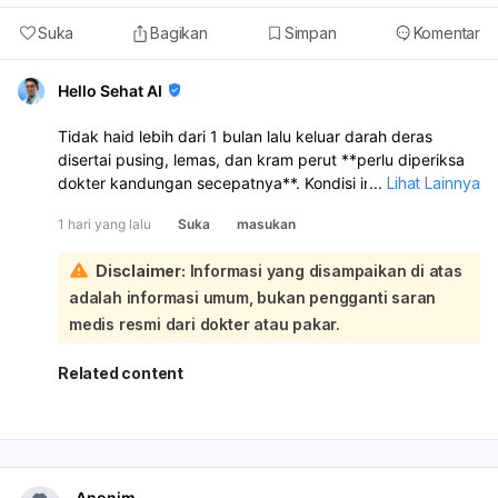
Suka
Bagikan
Simpan
Komentar
Hello Sehat AI
Tidak haid lebih dari 1 bulan lalu keluar darah deras
disertai pusing, lemas, dan kram perut **perlu diperiksa
dokter kandungan secepatnya**. Kondisi ini bisa
...
Lihat Lainnya
disebabkan oleh **gangguan hormon, telat haid yang
1 hari yang lalu
Suka
masukan
kemudian keluar darah seperti haid, keguguran sangat
dini, atau masalah lain pada rahim/kehamilan**. Karena
Disclaimer:
Informasi yang disampaikan di atas
tespek negatif, kehamilan belum bisa dipastikan, tetapi
adalah informasi umum, bukan pengganti saran
**tetap perlu evaluasi** bila keluhan berlanjut atau
perdarahannya banyak:
medis resmi dari dokter atau pakar.
Kalau darah keluar sangat banyak, misalnya
1 pembalut
penuh dalam 1–2 jam
, atau pusing makin berat, lemas
Related content
sekali, nyeri perut hebat, atau sampai mau pingsan,
segera ke IGD
. Sebaiknya periksa untuk pemeriksaan
fisik, tes kehamilan ulang bila perlu, dan USG agar
penyebabnya jelas.
Anonim