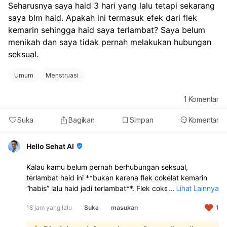
Seharusnya saya haid 3 hari yang lalu tetapi sekarang 
saya blm haid. Apakah ini termasuk efek dari flek 
kemarin sehingga haid saya terlambat? Saya belum 
menikah dan saya tidak pernah melakukan hubungan 
seksual.
Umum
Menstruasi
1
Komentar
Suka
Bagikan
Simpan
Komentar
Hello Sehat AI
Kalau kamu belum pernah berhubungan seksual,
terlambat haid ini **bukan karena flek cokelat kemarin
“habis” lalu haid jadi terlambat**. Flek cokelat sebelum
...
Lihat Lainnya
haid bisa terjadi karena **perubahan hormon, stres,
18 jam yang lalu
Suka
masukan
1
kurang tidur, perubahan gaya hidup, atau siklus haid
yang memang sedang tidak teratur**. Jadi kemungkinan