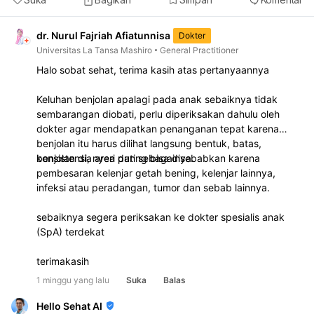
dr. Nurul Fajriah Afiatunnisa
Dokter
Universitas La Tansa Mashiro
General Practitioner
Halo sobat sehat, terima kasih atas pertanyaannya
Keluhan benjolan apalagi pada anak sebaiknya tidak
sembarangan diobati, perlu diperiksakan dahulu oleh
dokter agar mendapatkan penanganan tepat karena
benjolan itu harus dilihat langsung bentuk, batas,
konsistensi, nyeri dan sebagainya.
benjolan dia area puting bisa disebabkan karena
pembesaran kelenjar getah bening, kelenjar lainnya,
infeksi atau peradangan, tumor dan sebab lainnya.
sebaiknya segera periksakan ke dokter spesialis anak
(SpA) terdekat
terimakasih
1 minggu yang lalu
Suka
Balas
Hello Sehat AI