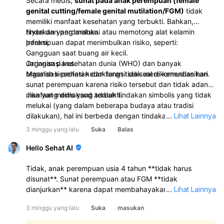
Secara medis,
sunat pada anak perempuan (female
genital cutting/female genital mutilation/FGM)
tidak
memiliki manfaat kesehatan yang terbukti. Bahkan,
tindakan yang melukai atau memotong alat kelamin
Nyeri dan perdarahan.
perempuan dapat menimbulkan risiko, seperti:
Infeksi.
Gangguan saat buang air kecil.
Jaringan parut.
Organisasi kesehatan dunia (WHO) dan banyak
Masalah kesehatan dan fungsi seksual di kemudian hari.
organisasi profesi kedokteran tidak merekomendasikan
sunat perempuan karena risiko tersebut dan tidak adanya
manfaat medis yang terbukti.
Jika yang dimaksud adalah tindakan simbolis yang tidak
melukai (yang dalam beberapa budaya atau tradisi
dilakukan), hal ini berbeda dengan tindakan yang
...
Lihat Lainnya
memotong atau melukai jaringan. Namun, dari sudut
3 minggu yang lalu
Suka
Balas
pandang medis,
tidak ada keharusan untuk melakukan
sunat pada anak perempuan.
Hello Sehat AI
Tidak, anak perempuan usia 4 tahun **tidak harus
disunat**. Sunat perempuan atau FGM **tidak
dianjurkan** karena dapat membahayakan kesehatan
...
Lihat Lainnya
dan tidak ada manfaat medisnya. Praktik ini bisa
3 minggu yang lalu
Suka
masukan
menimbulkan nyeri, perdarahan, infeksi, trauma
psikologis, bahkan komplikasi serius: