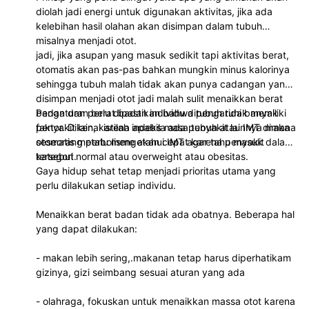
diolah jadi energi untuk digunakan aktivitas, jika ada
kelebihan hasil olahan akan disimpan dalam tubuh
misalnya menjadi otot.
jadi, jika asupan yang masuk sedikit tapi aktivitas berat,
otomatis akan pas-pas bahkan mungkin minus kalorinya
sehingga tubuh malah tidak akan punya cadangan yang
disimpan menjadi otot jadi malah sulit menaikkan berat
badan dan perlu dipastikan bahwa tubuh tidak memiliki
Pengaturan berat badan individu dipengaruhi banyak
penyakit lain, karena apabila ada penyakit lainnya maka
faktor. Dikenal istilah indeks masa tubuh atau IMT dimana
otomatis metabolisme akan cepat karena penyakit
seseorang perlu mengetahui IMT agar tahu masuk dalam
tersebut.
kategori normal atau overweight atau obesitas.
Gaya hidup sehat tetap menjadi prioritas utama yang
perlu dilakukan setiap individu.
Menaikkan berat badan tidak ada obatnya. Beberapa hal
yang dapat dilakukan:
- makan lebih sering,.makanan tetap harus diperhatikam
gizinya, gizi seimbang sesuai aturan yang ada
- olahraga, fokuskan untuk menaikkan massa otot karena