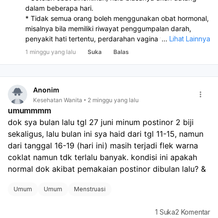
dalam beberapa hari.
* Tidak semua orang boleh menggunakan obat hormonal,
misalnya bila memiliki riwayat penggumpalan darah,
penyakit hati tertentu, perdarahan vagina yang belum
...
Lihat Lainnya
diketahui penyebabnya, atau kondisi medis tertentu
1 minggu yang lalu
Suka
Balas
lainnya. Karena itu, sebaiknya konsultasikan terlebih
dahulu dengan dokter sebelum menggunakannya.
Anonim
Kesehatan Wanita
2 minggu yang lalu
umummmm
dok sya bulan lalu tgl 27 juni minum postinor 2 biji 
sekaligus, lalu bulan ini sya haid dari tgl 11-15, namun 
dari tanggal 16-19 (hari ini) masih terjadi flek warna 
coklat namun tdk terlalu banyak. kondisi ini apakah 
normal dok akibat pemakaian postinor dibulan lalu? &
Umum
Umum
Menstruasi
1
Suka
2
Komentar