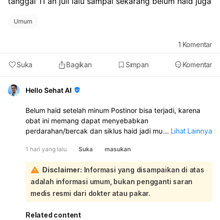
tanggal 11 an juli lalu sampai sekarang belum haid juga
Umum
1
Komentar
Suka
Bagikan
Simpan
Komentar
Hello Sehat AI
Belum haid setelah minum Postinor bisa terjadi, karena
obat ini memang dapat menyebabkan
perdarahan/bercak dan siklus haid jadi mundur atau tidak
...
Lihat Lainnya
teratur. Namun, karena kamu juga sempat berhubungan
1 hari yang lalu
Suka
masukan
lagi tanggal 5 Juli, tetap ada kemungkinan hamil.
Sebaiknya lakukan tes kehamilan sekarang, terutama
Disclaimer:
Informasi yang disampaikan di atas
kalau haid sudah terlambat. Kalau hasilnya negatif tapi
adalah informasi umum, bukan pengganti saran
haid tetap belum datang, ulangi 1 minggu kemudian atau
periksakan ke dokter kandungan. Segera periksa juga
medis resmi dari dokter atau pakar.
bila perdarahannya sangat banyak, nyeri hebat, atau ada
keputihan berbau/ gatal.
Related content