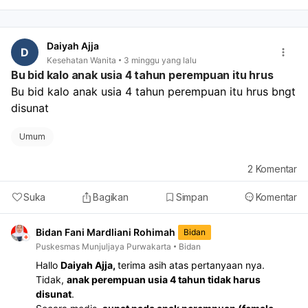
terus-menerus, cairan tidak biasa, demam, atau nyeri
hebat.
Daiyah Ajja
D
Kesehatan Wanita
3 minggu yang lalu
Bu bid kalo anak usia 4 tahun perempuan itu hrus
Bu bid kalo anak usia 4 tahun perempuan itu hrus bngt 
disunat
Umum
2
Komentar
Suka
Bagikan
Simpan
Komentar
Bidan Fani Mardliani Rohimah
Bidan
Puskesmas Munjuljaya Purwakarta
Bidan
Hallo
Daiyah Ajja,
terima asih atas pertanyaan nya.
Tidak,
anak perempuan usia 4 tahun tidak harus
disunat
.