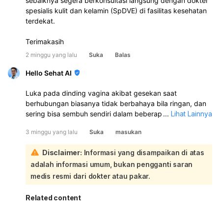
sebaiknya segera berkonsultasi langsung dengan dokter
spesialis kulit dan kelamin (SpDVE) di fasilitas kesehatan
terdekat.
Terimakasih
2 minggu yang lalu
Suka
Balas
Hello Sehat AI
Luka pada dinding vagina akibat gesekan saat
berhubungan biasanya tidak berbahaya bila ringan, dan
sering bisa sembuh sendiri dalam beberapa hari. Namun,
...
Lihat Lainnya
kalau lukanya cukup dalam, nyeri sekali, atau tidak
3 minggu yang lalu
Suka
masukan
membaik, sebaiknya periksa ke dokter kandungan. Untuk
sementara, bersihkan area vagina dengan lembut, jangan
Disclaimer:
Informasi yang disampaikan di atas
digaruk, hindari hubungan seksual dulu, jangan douching,
adalah informasi umum, bukan pengganti saran
dan boleh berendam air hangat. Keputihan yang banyak
tapi tidak berbau bisa saja masih normal, tetapi kalau
medis resmi dari dokter atau pakar.
disertai gatal, perih, berubah warna, atau makin banyak,
perlu diperiksa karena bisa ada infeksi atau gangguan
Related content
lain. Jangan minum obat sembarangan; obat tergantung
penyebabnya. Segera ke dokter jika ada perdarahan