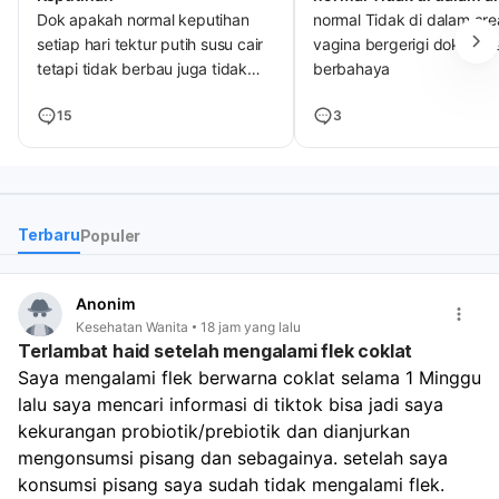
Dok apakah normal keputihan
normal Tidak di dalam are
setiap hari tektur putih susu cair
vagina bergerigi dok? Am
tetapi tidak berbau juga tidak
berbahaya
nyeri atau gatal dan bengkak
15
3
Terbaru
Populer
Anonim
Kesehatan Wanita
18 jam yang lalu
Terlambat haid setelah mengalami flek coklat
Saya mengalami flek berwarna coklat selama 1 Minggu 
lalu saya mencari informasi di tiktok bisa jadi saya 
kekurangan probiotik/prebiotik dan dianjurkan 
mengonsumsi pisang dan sebagainya. setelah saya 
konsumsi pisang saya sudah tidak mengalami flek. 