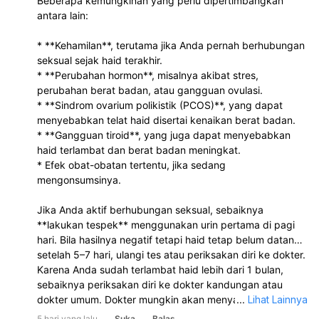
Beberapa kemungkinan yang perlu dipertimbangkan
antara lain:
* **Kehamilan**, terutama jika Anda pernah berhubungan
seksual sejak haid terakhir.
* **Perubahan hormon**, misalnya akibat stres,
perubahan berat badan, atau gangguan ovulasi.
* **Sindrom ovarium polikistik (PCOS)**, yang dapat
menyebabkan telat haid disertai kenaikan berat badan.
* **Gangguan tiroid**, yang juga dapat menyebabkan
haid terlambat dan berat badan meningkat.
* Efek obat-obatan tertentu, jika sedang
mengonsumsinya.
Jika Anda aktif berhubungan seksual, sebaiknya
**lakukan tespek** menggunakan urin pertama di pagi
hari. Bila hasilnya negatif tetapi haid tetap belum datang
setelah 5–7 hari, ulangi tes atau periksakan diri ke dokter.
Karena Anda sudah terlambat haid lebih dari 1 bulan,
sebaiknya periksakan diri ke dokter kandungan atau
dokter umum. Dokter mungkin akan menyarankan
...
Lihat Lainnya
pemeriksaan seperti tes kehamilan, USG, atau tes darah
5 hari yang lalu
Suka
Balas