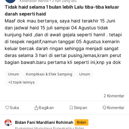
Kesehatan Wanita
3 hari yang lalu
Tidak haid selama 1 bulan lebih Lalu tiba-tiba keluar
darah seperti haid
Maaf dok mau bertanya, saya haid terakhir 15 Juni 
dan jadwal haid 15 juli sampai 04 Agustus tidak 
kunjung haid ,dan di awali gejala seperti hamil . tetapi 
di tespek negatif,namun tanggal 05 Agustus kemarin 
keluar bercak darah ringan sehingga menjadi sangat 
deras selama 3 hari di sertai pusing,lemas,kram perut 
bagian bawah.baru pertama kli seperti ini,knp ya dok
Umum
Komplikasi & Efek Samping
Umum
+
2 topik lainnya
2
Komentar
Suka
Bagikan
Simpan
Komentar
Bidan Fani Mardliani Rohimah
Bidan
Puskesmas Munjuljaya Purwakarta
Bidan