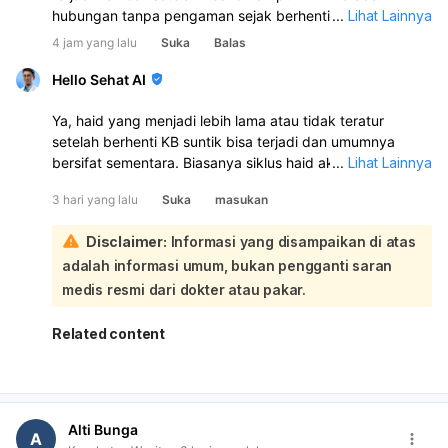
hubungan tanpa pengaman sejak berhenti KB, tes
...
Lihat Lainnya
kehamilan dapat membantu menyingkirkan kemungkinan
4 jam yang lalu
Suka
Balas
tersebut.
Hello Sehat AI
Ya, haid yang menjadi lebih lama atau tidak teratur
setelah berhenti KB suntik bisa terjadi dan umumnya
bersifat sementara. Biasanya siklus haid akan kembali
...
Lihat Lainnya
normal dalam 6–10 bulan setelah suntikan terakhir:
3 hari yang lalu
Suka
masukan
Untuk membantu haid lebih lancar, Anda bisa menjaga
berat badan ideal, rutin olahraga, makan bergizi,
Disclaimer:
Informasi yang disampaikan di atas
mengontrol stres, dan tidur cukup. Bila perlu, periksa ke
adalah informasi umum, bukan pengganti saran
dokter untuk memastikan tidak ada penyebab lain seperti
gangguan hormon, PCOS, tiroid, atau miom. Karena Anda
medis resmi dari dokter atau pakar.
sudah sampai 16 hari haid tidak berhenti, sebaiknya
periksa ke dokter kandungan/penyakit dalam, apalagi
Related content
jika darahnya banyak, ada pusing, lemas, nyeri hebat,
atau keluar gumpalan.
Alti Bunga
A