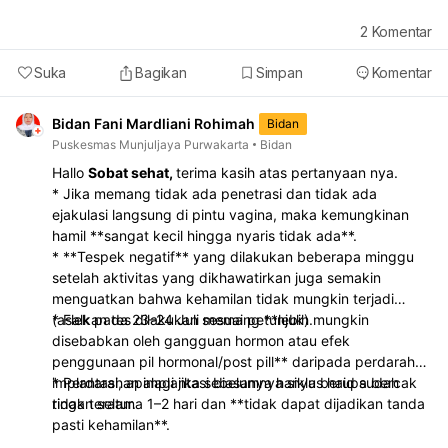
2
Komentar
Suka
Bagikan
Simpan
Komentar
Bidan Fani Mardliani Rohimah
Bidan
Puskesmas Munjuljaya Purwakarta
Bidan
Hallo
Sobat sehat,
terima kasih atas pertanyaan nya.
* Jika memang tidak ada penetrasi dan tidak ada
ejakulasi langsung di pintu vagina, maka kemungkinan
hamil **sangat kecil hingga nyaris tidak ada**.
* **Tespek negatif** yang dilakukan beberapa minggu
setelah aktivitas yang dikhawatirkan juga semakin
menguatkan bahwa kehamilan tidak mungkin terjadi
(asalkan tes dilakukan sesuai petunjuk).
* Flek pada 23–24 Juli memang **lebih mungkin
disebabkan oleh gangguan hormon atau efek
penggunaan pil hormonal/post pill** daripada perdarahan
implantasi, apalagi jika sebelumnya siklus haid sudah
* Perdarahan implantasi biasanya hanya berupa bercak
tidak teratur.
ringan selama 1–2 hari dan **tidak dapat dijadikan tanda
pasti kehamilan**.