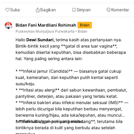
Suka
Bagikan
Simpan
Komentar
Bidan Fani Mardliani Rohimah
Bidan
Puskesmas Munjuljaya Purwakarta
Bidan
Hallo
Dewi Sundari,
terima kasih atas pertanyaan nya.
Bintik-bintik kecil yang **gatal di area luar vagina**,
kemudian disertai keputihan, bisa disebabkan beberapa
hal. Yang paling sering antara lain:
* **Infeksi jamur (Candida)** — biasanya gatal cukup
kuat, kemerahan, dan keputihan putih kental seperti
susu/keju.
* **Iritasi atau alergi** dari sabun kewanitaan, pembalut,
pantyliner, deterjen, atau pakaian yang terlalu ketat.
* **Infeksi bakteri atau infeksi menular seksual (IMS)** —
lebih perlu dicurigai bila keputihan berbau menyengat,
berwarna kuning/hijau, ada luka/lepuhan, atau muncul
setelah hubungan seksual berisiko.
* **Folikulitis/pori-pori yang meradang**, terutama bila
bintiknya berada di kulit yang berbulu atau setelah
mencukur.