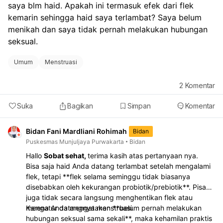
konsultasi ke dokter. Kalau keluhan kram dan lemas
saya blm haid. Apakah ini termasuk efek dari flek 
cukup mengganggu, sebaiknya kontrol ke dokter
kemarin sehingga haid saya terlambat? Saya belum 
kandungan agar dipastikan apakah ini hanya efek
menikah dan saya tidak pernah melakukan hubungan 
berhenti pil KB atau ada penyebab lain.
seksual.
Umum
Menstruasi
2
Komentar
Suka
Bagikan
Simpan
Komentar
Bidan Fani Mardliani Rohimah
Bidan
Puskesmas Munjuljaya Purwakarta
Bidan
Hallo
Sobat sehat,
terima kasih atas pertanyaan nya.
Bisa saja haid Anda datang terlambat setelah mengalami
flek, tetapi **flek selama seminggu tidak biasanya
disebabkan oleh kekurangan probiotik/prebiotik**. Pisang
juga tidak secara langsung menghentikan flek atau
mengatur datangnya menstruasi.
Karena Anda mengatakan **belum pernah melakukan
hubungan seksual sama sekali**, maka kehamilan praktis