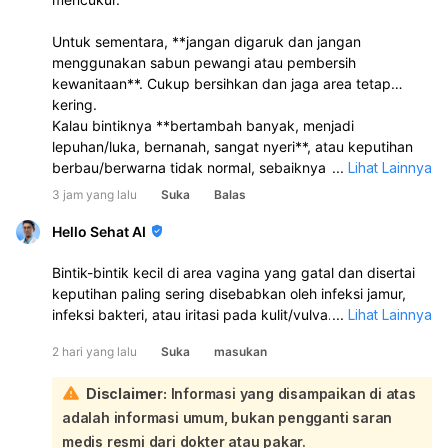
Untuk sementara, **jangan digaruk dan jangan
menggunakan sabun pewangi atau pembersih
kewanitaan**. Cukup bersihkan dan jaga area tetap
kering.
Kalau bintiknya **bertambah banyak, menjadi
lepuhan/luka, bernanah, sangat nyeri**, atau keputihan
berbau/berwarna tidak normal, sebaiknya diperiksa
...
Lihat Lainnya
langsung oleh dokter kandungan atau dokter kulit-
3 jam yang lalu
Suka
Balas
kelamin agar penyebabnya bisa dipastikan.
Hello Sehat AI
Bintik-bintik kecil di area vagina yang gatal dan disertai
keputihan paling sering disebabkan oleh infeksi jamur,
infeksi bakteri, atau iritasi pada kulit/vulva. Karena ada
...
Lihat Lainnya
keputihan juga, kemungkinan perlu diperiksa langsung
2 hari yang lalu
Suka
masukan
untuk memastikan penyebabnya:
Kalau keputihannya gatal, penyebab yang sering adalah:
Disclaimer:
Informasi yang disampaikan di atas
Infeksi jamur vagina: biasanya gatal, keputihan putih
adalah informasi umum, bukan pengganti saran
kental seperti susu/keju, dan area sekitar bisa
kemerahan atau bengkak.
medis resmi dari dokter atau pakar.