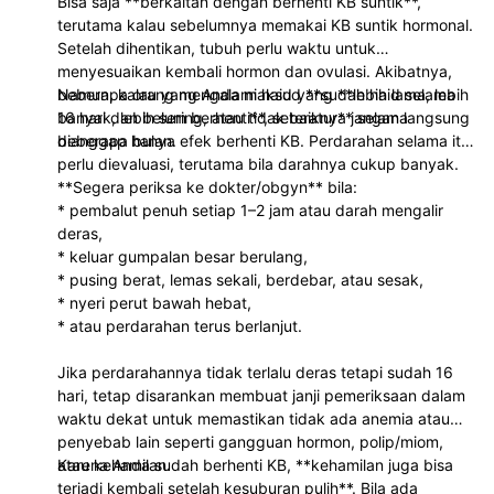
Bisa saja **berkaitan dengan berhenti KB suntik**,
terutama kalau sebelumnya memakai KB suntik hormonal.
Setelah dihentikan, tubuh perlu waktu untuk
menyesuaikan kembali hormon dan ovulasi. Akibatnya,
beberapa orang mengalami haid yang **lebih lama, lebih
Namun, kalau yang Anda maksud **sudah haid selama
banyak, lebih sering, atau tidak teratur** selama
16 hari dan belum berhenti**, sebaiknya jangan langsung
beberapa bulan.
dianggap hanya efek berhenti KB. Perdarahan selama itu
perlu dievaluasi, terutama bila darahnya cukup banyak.
**Segera periksa ke dokter/obgyn** bila:
* pembalut penuh setiap 1–2 jam atau darah mengalir
deras,
* keluar gumpalan besar berulang,
* pusing berat, lemas sekali, berdebar, atau sesak,
* nyeri perut bawah hebat,
* atau perdarahan terus berlanjut.
Jika perdarahannya tidak terlalu deras tetapi sudah 16
hari, tetap disarankan membuat janji pemeriksaan dalam
waktu dekat untuk memastikan tidak ada anemia atau
penyebab lain seperti gangguan hormon, polip/miom,
atau kehamilan.
Karena Anda sudah berhenti KB, **kehamilan juga bisa
terjadi kembali setelah kesuburan pulih**. Bila ada