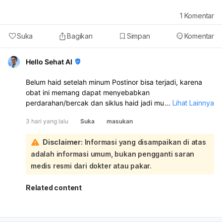
1
Komentar
Suka
Bagikan
Simpan
Komentar
Hello Sehat AI
Belum haid setelah minum Postinor bisa terjadi, karena
obat ini memang dapat menyebabkan
perdarahan/bercak dan siklus haid jadi mundur atau tidak
...
Lihat Lainnya
teratur. Namun, karena kamu juga sempat berhubungan
3 hari yang lalu
Suka
masukan
lagi tanggal 5 Juli, tetap ada kemungkinan hamil.
Sebaiknya lakukan tes kehamilan sekarang, terutama
Disclaimer:
Informasi yang disampaikan di atas
kalau haid sudah terlambat. Kalau hasilnya negatif tapi
adalah informasi umum, bukan pengganti saran
haid tetap belum datang, ulangi 1 minggu kemudian atau
periksakan ke dokter kandungan. Segera periksa juga
medis resmi dari dokter atau pakar.
bila perdarahannya sangat banyak, nyeri hebat, atau ada
keputihan berbau/ gatal.
Related content