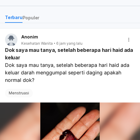
tidak di tanggung oleh B
dok?
Terbaru
Populer
Bagaimana efek nya jika
penyakit itu tidak di obati
Apakah benar saat berhu
Anonim
suami istri akan sakit? Ap
7
Kesehatan Wanita
6 jam yang lalu
benar akan sulit hamil?
Dok saya mau tanya, setelah beberapa hari haid ada
keluar
Dok saya mau tanya, setelah beberapa hari haid ada 
keluar darah menggumpal seperti daging apakah 
normal dok?
Menstruasi