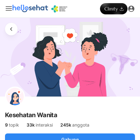
Kesehatan Wanita
9
topik
33k
interaksi
245k
anggota
Gabung