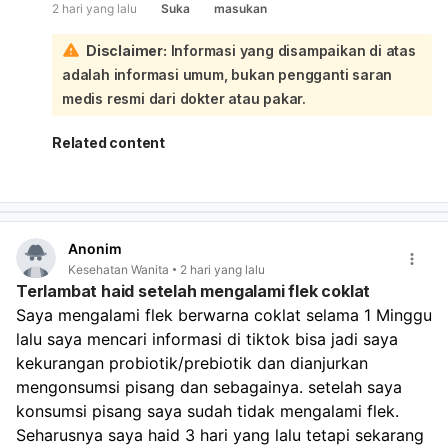
2 hari yang lalu
Suka
masukan
perdarahannya banyak, nyeri hebat, lemas sekali, atau
berulang terus, sebaiknya periksa ke dokter kandungan:
Disclaimer:
Informasi yang disampaikan di atas
Karena Anda berhenti minum pil KB pada 5 Agustus, lalu 7
adalah informasi umum, bukan pengganti saran
Agustus keluar darah disertai kram, mules, dan lemas, ini
sangat mungkin dipengaruhi oleh perubahan hormon
medis resmi dari dokter atau pakar.
akibat penghentian pil. Setelah stop pil KB, tubuh
memang bisa butuh waktu untuk menyesuaikan siklus
Related content
haid. Yang perlu diperhatikan:
Jika darah hanya seperti haid biasa dan berhenti
dalam beberapa hari, kemungkinan masih dalam batas
wajar.
Jika darah sangat banyak, keluar gumpalan besar,
Anonim
atau Anda sampai sangat lemas/pusing, perlu segera
Kesehatan Wanita
2 hari yang lalu
diperiksa.
Terlambat haid setelah mengalami flek coklat
Jika ada kemungkinan hamil, tetap lakukan tes
Saya mengalami flek berwarna coklat selama 1 Minggu 
kehamilan, karena berhenti pil KB dan hubungan tanpa
lalu saya mencari informasi di tiktok bisa jadi saya 
perlindungan tetap ada risiko hamil. Untuk memantau:
kekurangan probiotik/prebiotik dan dianjurkan 
Catat tanggal mulai dan selesai perdarahan.
mengonsumsi pisang dan sebagainya. setelah saya 
Perhatikan banyaknya darah, warna, dan apakah nyeri
konsumsi pisang saya sudah tidak mengalami flek. 
makin berat.
Seharusnya saya haid 3 hari yang lalu tetapi sekarang 
Bila haid tidak teratur terus selama 2–3 bulan,