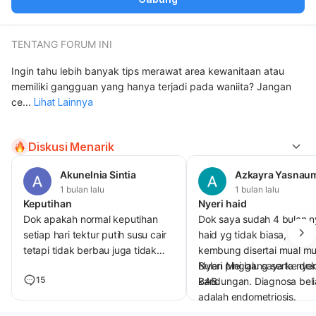
TENTANG FORUM INI
Ingin tahu lebih banyak tips merawat area kewanitaan atau
memiliki gangguan yang hanya terjadi pada waniita? Jangan
ce
...
Lihat Lainnya
Diskusi Menarik
Akunelnia Sintia
Azkayra Yasnau
1 bulan lalu
1 bulan lalu
Keputihan
Nyeri haid
Dok apakah normal keputihan
Dok saya sudah 4 bulan n
setiap hari tektur putih susu cair
haid yg tidak biasa, perut
tetapi tidak berbau juga tidak
kembung disertai mual mu
nyeri atau gatal dan bengkak
Nyeri pinggang serta nyer
Bulan Mei lalu saya ke dok
15
BAB.
kandungan. Diagnosa beli
adalah endometriosis.
Apakah terapi endometrio