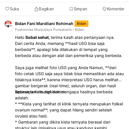
Suka
Bagikan
Simpan
Komentar
Bidan Fani Mardliani Rohimah
Bidan
Puskesmas Munjuljaya Purwakarta
Bidan
Hallo
Sobat sehat,
terima kasih atas pertanyaan nya.
Dari cerita Anda, memang **hasil USG bisa saja
berbeda**, apalagi bila dilakukan di tempat yang
berbeda atau dengan alat dan pemeriksa yang berbeda.
Saya juga melihat foto USG yang Anda Namun, **dari
foto cetak USG saja saya tidak bisa memastikan ada atau
tidaknya kista**, karena interpretasi USG harus melihat
gambar bergerak (real-time), seluruh organ, dan hasil
laporan tertulis dari dokter.
Beberapa kemungkinan mengapa hasilnya berbeda
adalah:
* **Kista yang terlihat di klinik ternyata merupakan folikel
ovarium normal**, yang dapat hilang sendiri setelah
ovulasi atau haid.
* Gambaran yang dikira kista ternyata berasal dari
struktur lain (misalnya usus atau kandung kemih).