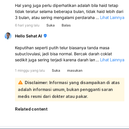
Hal yang juga perlu diperhatikan adalah bila haid tetap
tidak teratur selama beberapa bulan, tidak haid lebih dari
3 bulan, atau sering mengalami perdarahan di luar siklus,
...
Lihat Lainnya
sebaiknya periksa ke dokter kandungan agar dapat
6 hari yang lalu
Suka
Balas
dicari penyebabnya, misalnya gangguan hormon, PCOS,
gangguan tiroid, atau penyebab lainnya.
Hello Sehat AI
Keputihan seperti putih telur biasanya tanda masa
subur/ovulasi, jadi bisa normal. Bercak darah coklat
sedikit juga sering terjadi karena darah lama yang keluar
...
Lihat Lainnya
sedikit:
1 minggu yang lalu
Suka
masukan
Kalau haid Anda selesai tanggal 25, lalu sekarang keluar
keputihan putih telur dengan sedikit bercak coklat, itu
Disclaimer:
Informasi yang disampaikan di atas
bisa saja masih dalam perubahan hormon setelah haid
adalah informasi umum, bukan pengganti saran
atau mendekati masa subur. Selama tidak berbau tidak
sedap, tidak gatal, tidak nyeri perut bawah, dan tidak
medis resmi dari dokter atau pakar.
keluar banyak darah, biasanya tidak berbahaya. Namun,
kalau bercaknya makin banyak, berulang terus, disertai
Related content
nyeri, gatal, bau, atau keputihan berubah
kuning/hijau/abu-abu, sebaiknya periksa ke dokter
kandungan atau dokter umum.