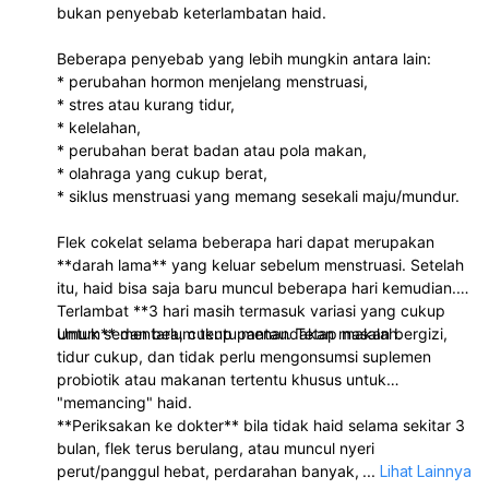
bukan penyebab keterlambatan haid.
Beberapa penyebab yang lebih mungkin antara lain:
* perubahan hormon menjelang menstruasi,
* stres atau kurang tidur,
* kelelahan,
* perubahan berat badan atau pola makan,
* olahraga yang cukup berat,
* siklus menstruasi yang memang sesekali maju/mundur.
Flek cokelat selama beberapa hari dapat merupakan
**darah lama** yang keluar sebelum menstruasi. Setelah
itu, haid bisa saja baru muncul beberapa hari kemudian.
Terlambat **3 hari masih termasuk variasi yang cukup
umum** dan belum tentu menandakan masalah.
Untuk sementara, cukup pantau. Tetap makan bergizi,
tidur cukup, dan tidak perlu mengonsumsi suplemen
probiotik atau makanan tertentu khusus untuk
"memancing" haid.
**Periksakan ke dokter** bila tidak haid selama sekitar 3
bulan, flek terus berulang, atau muncul nyeri
perut/panggul hebat, perdarahan banyak, pusing berat,
...
Lihat Lainnya