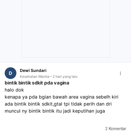
flek/pendarahan berulang terus,
ada nyeri perut hebat,
bau tidak sedap,
atau darah keluar sangat banyak.
Dewi Sundari
D
Kesehatan Wanita
2 hari yang lalu
bintik bintik sdkit pda vagina
halo dok
kenapa ya pda bgian bawah area vagina sebelh kiri 
ada bintik bintik sdkit,gtal tpi tidak perih dan dri 
muncul ny bintik bintik itu jadi keputihan juga 
2
Komentar