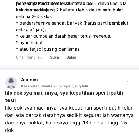
penyebab haid tidak teratur tetap perlu dievaluasi bila
Sebaiknya Anda kontrol kembali bila:
keluhan berlanjut.
*haid tetap datang 2 kali atau lebih dalam satu bulan
selama 2–3 siklus,
* perdarahannya sangat banyak (harus ganti pembalut
setiap ≤1 jam),
* keluar gumpalan darah besar terus-menerus,
* nyeri hebat,
* atau terjadi pusing dan lemas.
6 hari yang lalu
Suka
Balas
Anonim
Kesehatan Wanita
1 minggu yang lalu
hlo dok sya mau nnya, sya keputihan sperti putih
telur
hlo dok sya mau nnya, sya keputihan sperti putih telur 
dan ada bercak darahnya sedikit segurat lah warnanya 
darahnya coklat, haid saya tnggl 18 selesai tnggl 25 
dok