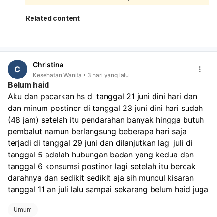
Infeksi bakteri vagina: keputihan bisa putih, abu-abu,
atau kehijauan, sering disertai bau tidak sedap.
Related content
Iritasi atau alergi: misalnya dari sabun, pantyliner,
celana ketat, atau pembalut.
Infeksi menular seksual tertentu juga bisa
menyebabkan bintik dan keputihan. Sebaiknya jangan
Christina
digaruk, jaga area tetap bersih dan kering, pakai
C
Kesehatan Wanita
3 hari yang lalu
celana dalam katun, dan hindari sabun kewanitaan
Belum haid
yang keras atau pewangi. Kalau bintiknya makin
Aku dan pacarkan hs di tanggal 21 juni dini hari dan 
banyak, ada bau menyengat, nyeri saat BAK, perih,
dan minum postinor di tanggal 23 juni dini hari sudah 
luka, atau tidak membaik dalam beberapa hari,
sebaiknya periksa ke dokter spesialis obstetri dan
(48 jam) setelah itu pendarahan banyak hingga butuh 
ginekologi untuk pemeriksaan langsung dan obat yang
pembalut namun berlangsung beberapa hari saja 
sesuai.
terjadi di tanggal 29 juni dan dilanjutkan lagi juli di 
tanggal 5 adalah hubungan badan yang kedua dan 
tanggal 6 konsumsi postinor lagi setelah itu bercak 
darahnya dan sedikit sedikit aja sih muncul kisaran 
tanggal 11 an juli lalu sampai sekarang belum haid juga
Umum