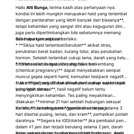
Hallo
Alti Bunga,
terima kasih atas pertanyaan nya.
kondisi ini lebih mungkin merupakan haid yang terlambat
dengan perdarahan yang lebih banyak dari biasanya**,
tetapi kehamilan yang sangat dini atau keguguran dini
juga perlu dipertimbangkan bila sebelumnya memang
ada hubungan seksual berisiko.
Beberapa kemungkinan:
* **Siklus haid terlambat/berubah** akibat stres,
perubahan berat badan, kurang tidur, atau perubahan
hormon. Setelah terlambat cukup lama, darah yang keluar
bisa terasa lebih deras dan disertai kram.
* **Kehamilan sangat dini yang tidak berkembang
(chemical pregnancy)** dapat menyebabkan sempat
muncul gejala seperti hamil, kemudian testpack negatif
atau menjadi negatif dan diikuti perdarahan seperti haid
* Jika **testpack dilakukan sebelum cukup waktu sejak
yang lebih deras.
hubungan seksual**, hasil negatif belum tentu
menyingkirkan kehamilan. Tes paling meyakinkan
dilakukan **minimal 21 hari setelah hubungan seksual
berisiko**, sebaiknya menggunakan urine pagi.
Karena Anda mengalami **perdarahan deras selama 3
hari disertai pusing, lemas, dan kram**, perhatikan jumlah
darahnya. **Segera ke IGD/dokter** jika pembalut penuh
dalam ≤1 jam dan terjadi berulang selama 2 jam, darah
terus sangat deras, pusing berat/hampir pingsan, nyeri
Kalau sekarang perdarahannya sudah berkurang, Anda