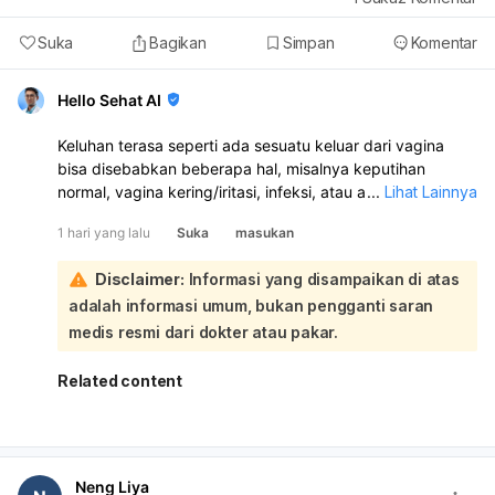
Suka
Bagikan
Simpan
Komentar
Hello Sehat AI
Keluhan terasa seperti ada sesuatu keluar dari vagina
bisa disebabkan beberapa hal, misalnya keputihan
normal, vagina kering/iritasi, infeksi, atau ada
...
Lihat Lainnya
benjolan/penurunan organ panggul. Kalau disertai gatal,
1 hari yang lalu
Suka
masukan
nyeri, bau tidak sedap, perdarahan, atau keluar cairan
kuning/hijau/abu-abu, itu tidak normal dan perlu
Disclaimer:
Informasi yang disampaikan di atas
diperiksa. Saya sarankan Anda periksa ke dokter
adalah informasi umum, bukan pengganti saran
kandungan atau dokter umum supaya diketahui
penyebab pastinya dan mendapat obat yang tepat.
medis resmi dari dokter atau pakar.
Jangan dibiarkan kalau keluhan terus berlanjut.
Related content
Neng Liya