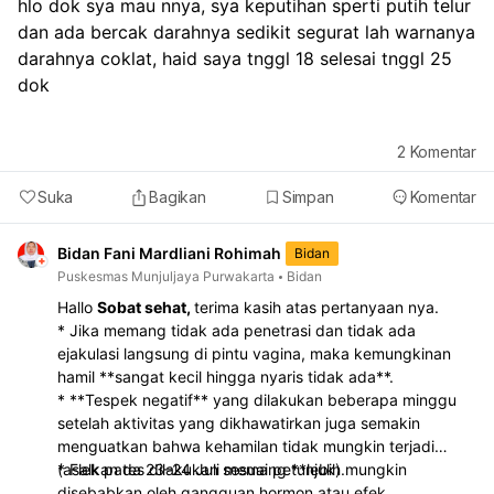
hlo dok sya mau nnya, sya keputihan sperti putih telur 
dan ada bercak darahnya sedikit segurat lah warnanya 
darahnya coklat, haid saya tnggl 18 selesai tnggl 25 
dok
2
Komentar
Suka
Bagikan
Simpan
Komentar
Bidan Fani Mardliani Rohimah
Bidan
Puskesmas Munjuljaya Purwakarta
Bidan
Hallo
Sobat sehat,
terima kasih atas pertanyaan nya.
* Jika memang tidak ada penetrasi dan tidak ada
ejakulasi langsung di pintu vagina, maka kemungkinan
hamil **sangat kecil hingga nyaris tidak ada**.
* **Tespek negatif** yang dilakukan beberapa minggu
setelah aktivitas yang dikhawatirkan juga semakin
menguatkan bahwa kehamilan tidak mungkin terjadi
(asalkan tes dilakukan sesuai petunjuk).
* Flek pada 23–24 Juli memang **lebih mungkin
disebabkan oleh gangguan hormon atau efek