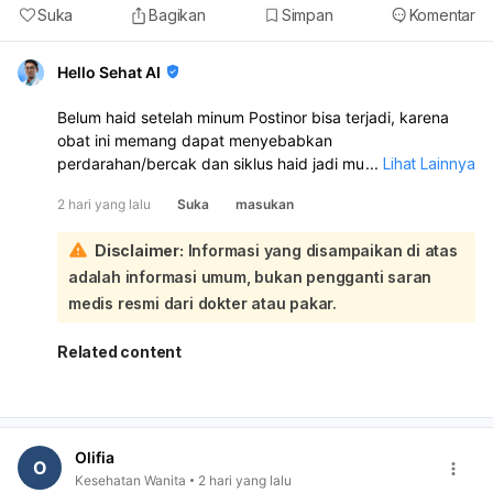
Suka
Bagikan
Simpan
Komentar
Hello Sehat AI
Belum haid setelah minum Postinor bisa terjadi, karena
obat ini memang dapat menyebabkan
perdarahan/bercak dan siklus haid jadi mundur atau tidak
...
Lihat Lainnya
teratur. Namun, karena kamu juga sempat berhubungan
2 hari yang lalu
Suka
masukan
lagi tanggal 5 Juli, tetap ada kemungkinan hamil.
Sebaiknya lakukan tes kehamilan sekarang, terutama
Disclaimer:
Informasi yang disampaikan di atas
kalau haid sudah terlambat. Kalau hasilnya negatif tapi
adalah informasi umum, bukan pengganti saran
haid tetap belum datang, ulangi 1 minggu kemudian atau
periksakan ke dokter kandungan. Segera periksa juga
medis resmi dari dokter atau pakar.
bila perdarahannya sangat banyak, nyeri hebat, atau ada
keputihan berbau/ gatal.
Related content
Olifia
O
Kesehatan Wanita
2 hari yang lalu