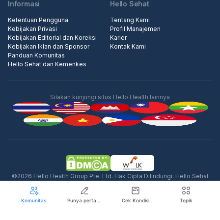
Informasi
Hello Sehat
Ketentuan Pengguna
Tentang Kami
Kebijakan Privasi
Profil Manajemen
Kebijakan Editorial dan Koreksi
Karier
Kebijakan Iklan dan Sponsor
Kontak Kami
Panduan Komunitas
Hello Sehat dan Kemenkes
Silakan kunjungi situs Hello Health lainnya
Iklan
©2026 Hello Health Group Pte. Ltd. Hak Cipta Dilindungi. Hello Sehat
tidak menawarkan saran medis, diagnosis, atau perawatan.
Komunitas
Punya pertanyaan seputar kesehatan?
Cek Kondisi
Topik