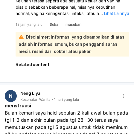
Keluhan terasa seperti ada sesuatu keluar dari vagina
bisa disebabkan beberapa hal, misalnya keputihan
normal, vagina kering/iritasi, infeksi, atau ada
...
Lihat Lainnya
benjolan/penurunan organ panggul. Kalau disertai gatal,
18 jam yang lalu
Suka
masukan
nyeri, bau tidak sedap, perdarahan, atau keluar cairan
kuning/hijau/abu-abu, itu tidak normal dan perlu
Disclaimer:
Informasi yang disampaikan di atas
diperiksa. Saya sarankan Anda periksa ke dokter
adalah informasi umum, bukan pengganti saran
kandungan atau dokter umum supaya diketahui
penyebab pastinya dan mendapat obat yang tepat.
medis resmi dari dokter atau pakar.
Jangan dibiarkan kalau keluhan terus berlanjut.
Related content
Neng Liya
N
Kesehatan Wanita
1 hari yang lalu
menstruasi
Bulan kemari saya haid sebulan 2 kali awal bulan pada 
tgl 1-3 dan akhir bulan pada tgl 28 -30 terus saya 
memutuskan pada tgl 5 agustus untuk tidak meminum 