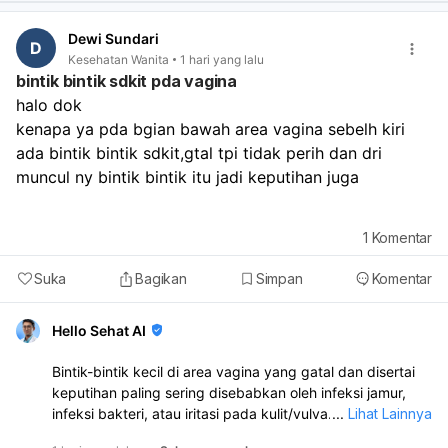
Coba pantau dulu 1–2 minggu ke depan, jaga tidur
cukup, makan teratur, dan kurangi stres. Sebaiknya
Dewi Sundari
D
periksa ke dokter kandungan atau dokter umum kalau:
Kesehatan Wanita
1 hari yang lalu
haid tidak datang sampai lebih dari 1–2 minggu,
bintik bintik sdkit pda vagina
flek/pendarahan berulang terus,
halo dok
ada nyeri perut hebat,
kenapa ya pda bgian bawah area vagina sebelh kiri 
bau tidak sedap,
ada bintik bintik sdkit,gtal tpi tidak perih dan dri 
atau darah keluar sangat banyak.
muncul ny bintik bintik itu jadi keputihan juga 
1
Komentar
Suka
Bagikan
Simpan
Komentar
Hello Sehat AI
Bintik-bintik kecil di area vagina yang gatal dan disertai
keputihan paling sering disebabkan oleh infeksi jamur,
infeksi bakteri, atau iritasi pada kulit/vulva. Karena ada
...
Lihat Lainnya
keputihan juga, kemungkinan perlu diperiksa langsung