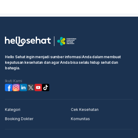
hormon seperti PCOS, atau masalah tiroid. Sebaiknya:
Lakukan tes kehamilan
bila ada kemungkinan hamil.
Perhatikan apakah ada gejala lain seperti nyeri
payudara, kram perut, atau mual.
Coba jaga pola makan, kurangi stres, dan atur aktivitas
fisik. Kalau
telat haid sampai 6 minggu atau lebih
,
atau sampai
3 bulan belum haid
, sebaiknya periksa ke
dokter kandungan atau penyakit dalam untuk
memastikan penyebabnya dan mendapat penanganan
Hello Sehat ingin menjadi sumber informasi Anda dalam membuat
yang tepat.
keputusan kesehatan dan agar Anda bisa selalu hidup sehat dan
bahagia.
Ikuti Kami
Kategori
Cek Kesehatan
Booking Dokter
Komunitas