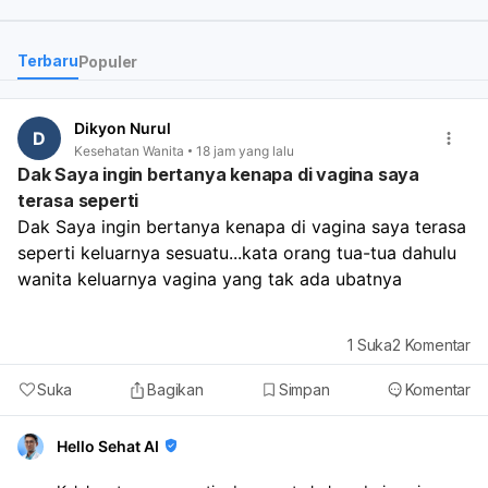
tidak di tanggung oleh B
dok?
Terbaru
Populer
Bagaimana efek nya jika
penyakit itu tidak di obati
Apakah benar saat berhu
Dikyon Nurul
D
suami istri akan sakit? Ap
7
Kesehatan Wanita
18 jam yang lalu
benar akan sulit hamil?
Dak Saya ingin bertanya kenapa di vagina saya
terasa seperti
Dak Saya ingin bertanya kenapa di vagina saya terasa 
seperti keluarnya sesuatu...kata orang tua-tua dahulu 
wanita keluarnya vagina yang tak ada ubatnya 
1
Suka
2
Komentar
Suka
Bagikan
Simpan
Komentar
Hello Sehat AI