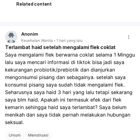
memang bisa butuh waktu untuk menyesuaikan siklus
Related content
haid. Yang perlu diperhatikan:
Jika darah hanya seperti haid biasa dan berhenti
dalam beberapa hari, kemungkinan masih dalam batas
wajar.
Anonim
Jika darah sangat banyak, keluar gumpalan besar,
Kesehatan Wanita
1 hari yang lalu
atau Anda sampai sangat lemas/pusing, perlu segera
Terlambat haid setelah mengalami flek coklat
diperiksa.
Saya mengalami flek berwarna coklat selama 1 Minggu 
Jika ada kemungkinan hamil, tetap lakukan tes
lalu saya mencari informasi di tiktok bisa jadi saya 
kehamilan, karena berhenti pil KB dan hubungan tanpa
perlindungan tetap ada risiko hamil. Untuk memantau:
kekurangan probiotik/prebiotik dan dianjurkan 
Catat tanggal mulai dan selesai perdarahan.
mengonsumsi pisang dan sebagainya. setelah saya 
Perhatikan banyaknya darah, warna, dan apakah nyeri
konsumsi pisang saya sudah tidak mengalami flek. 
makin berat.
Seharusnya saya haid 3 hari yang lalu tetapi sekarang 
Bila haid tidak teratur terus selama 2–3 bulan,
saya blm haid. Apakah ini termasuk efek dari flek 
konsultasi ke dokter. Kalau keluhan kram dan lemas
kemarin sehingga haid saya terlambat? Saya belum 
cukup mengganggu, sebaiknya kontrol ke dokter
menikah dan saya tidak pernah melakukan hubungan 
kandungan agar dipastikan apakah ini hanya efek
berhenti pil KB atau ada penyebab lain.
seksual.
Umum
Menstruasi