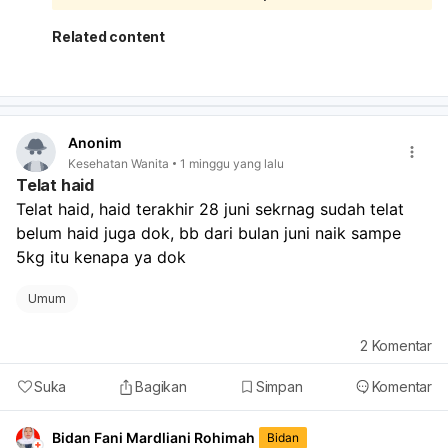
keluar banyak darah, biasanya tidak berbahaya. Namun,
kalau bercaknya makin banyak, berulang terus, disertai
Related content
nyeri, gatal, bau, atau keputihan berubah
kuning/hijau/abu-abu, sebaiknya periksa ke dokter
kandungan atau dokter umum.
Anonim
Kesehatan Wanita
1 minggu yang lalu
Telat haid
Telat haid, haid terakhir 28 juni sekrnag sudah telat 
belum haid juga dok, bb dari bulan juni naik sampe 
5kg itu kenapa ya dok
Umum
2
Komentar
Suka
Bagikan
Simpan
Komentar
Bidan Fani Mardliani Rohimah
Bidan