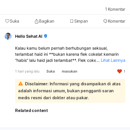
1
Komentar
Suka
Bagikan
Simpan
Komentar
Hello Sehat AI
Kalau kamu belum pernah berhubungan seksual,
terlambat haid ini **bukan karena flek cokelat kemarin
“habis” lalu haid jadi terlambat**. Flek cokelat sebelum
...
Lihat Lainnya
haid bisa terjadi karena **perubahan hormon, stres,
1 hari yang lalu
Suka
masukan
1
kurang tidur, perubahan gaya hidup, atau siklus haid
yang memang sedang tidak teratur**. Jadi kemungkinan
Disclaimer:
Informasi yang disampaikan di atas
besar flek itu hanya tanda hormon sedang berubah,
bukan penyebab langsung telat haid:
adalah informasi umum, bukan pengganti saran
Makan pisang atau makanan tertentu
tidak terbukti
medis resmi dari dokter atau pakar.
langsung menghentikan flek atau mempercepat haid
.
Yang lebih mungkin berpengaruh adalah kondisi tubuh
Related content
kamu sendiri, misalnya stres, begadang, atau siklus yang
memang sedang mundur. Kalau telatnya masih baru 3
hari, itu masih bisa termasuk variasi siklus yang normal.