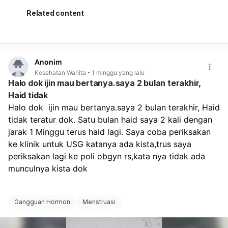
Kalau darah keluar sangat banyak, misalnya
1 pembalut
penuh dalam 1–2 jam
, atau pusing makin berat, lemas
Related content
sekali, nyeri perut hebat, atau sampai mau pingsan,
segera ke IGD
. Sebaiknya periksa untuk pemeriksaan
fisik, tes kehamilan ulang bila perlu, dan USG agar
penyebabnya jelas.
Anonim
Kesehatan Wanita
1 minggu yang lalu
Halo dok ijin mau bertanya.saya 2 bulan terakhir,
Haid tidak
Halo dok  ijin mau bertanya.saya 2 bulan terakhir, Haid 
tidak teratur dok. Satu bulan haid saya 2 kali dengan 
jarak 1 Minggu terus haid lagi. Saya coba periksakan 
ke klinik untuk USG katanya ada kista,trus saya 
periksakan lagi ke poli obgyn rs,kata nya tidak ada 
munculnya kista dok 
Gangguan Hormon
Menstruasi