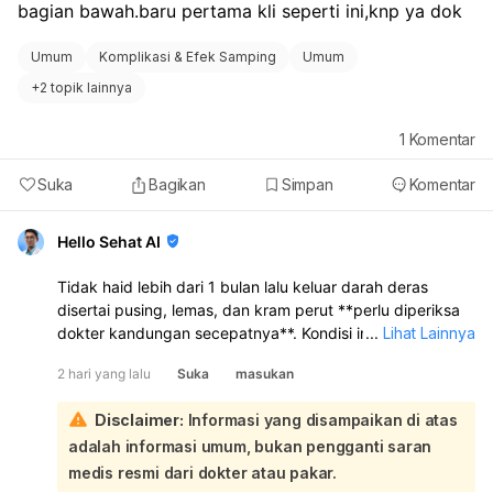
bagian bawah.baru pertama kli seperti ini,knp ya dok
Umum
Komplikasi & Efek Samping
Umum
+
2 topik lainnya
1
Komentar
Suka
Bagikan
Simpan
Komentar
Hello Sehat AI
Tidak haid lebih dari 1 bulan lalu keluar darah deras
disertai pusing, lemas, dan kram perut **perlu diperiksa
dokter kandungan secepatnya**. Kondisi ini bisa
...
Lihat Lainnya
disebabkan oleh **gangguan hormon, telat haid yang
2 hari yang lalu
Suka
masukan
kemudian keluar darah seperti haid, keguguran sangat
dini, atau masalah lain pada rahim/kehamilan**. Karena
Disclaimer:
Informasi yang disampaikan di atas
tespek negatif, kehamilan belum bisa dipastikan, tetapi
adalah informasi umum, bukan pengganti saran
**tetap perlu evaluasi** bila keluhan berlanjut atau
perdarahannya banyak:
medis resmi dari dokter atau pakar.