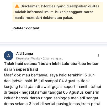
berat badan ideal, rutin olahraga, makan bergizi,
Disclaimer:
Informasi yang disampaikan di atas
mengontrol stres, dan tidur cukup. Bila perlu, periksa ke
adalah informasi umum, bukan pengganti saran
dokter untuk memastikan tidak ada penyebab lain seperti
gangguan hormon, PCOS, tiroid, atau miom. Karena Anda
medis resmi dari dokter atau pakar.
sudah sampai 16 hari haid tidak berhenti, sebaiknya
periksa ke dokter kandungan/penyakit dalam, apalagi
Related content
jika darahnya banyak, ada pusing, lemas, nyeri hebat,
atau keluar gumpalan.
Alti Bunga
A
Kesehatan Wanita
2 hari yang lalu
Tidak haid selama 1 bulan lebih Lalu tiba-tiba keluar
darah seperti haid
Maaf dok mau bertanya, saya haid terakhir 15 Juni 
dan jadwal haid 15 juli sampai 04 Agustus tidak 
kunjung haid ,dan di awali gejala seperti hamil . tetapi 
di tespek negatif,namun tanggal 05 Agustus kemarin 
keluar bercak darah ringan sehingga menjadi sangat 
deras selama 3 hari di sertai pusing,lemas,kram perut 