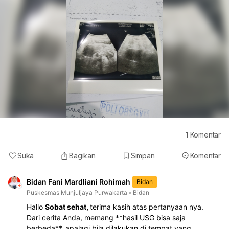
1
Komentar
Suka
Bagikan
Simpan
Komentar
Bidan Fani Mardliani Rohimah
Bidan
Puskesmas Munjuljaya Purwakarta
Bidan
Hallo
Sobat sehat,
terima kasih atas pertanyaan nya.
Dari cerita Anda, memang **hasil USG bisa saja
berbeda**, apalagi bila dilakukan di tempat yang