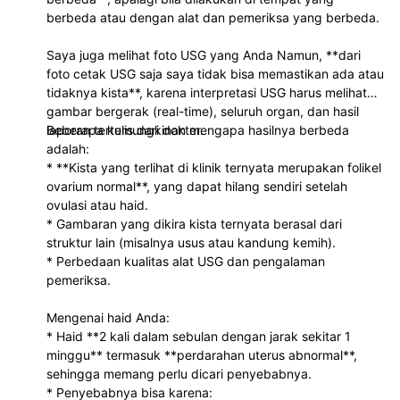
berbeda atau dengan alat dan pemeriksa yang berbeda.
Saya juga melihat foto USG yang Anda Namun, **dari
foto cetak USG saja saya tidak bisa memastikan ada atau
tidaknya kista**, karena interpretasi USG harus melihat
gambar bergerak (real-time), seluruh organ, dan hasil
laporan tertulis dari dokter.
Beberapa kemungkinan mengapa hasilnya berbeda
adalah:
* **Kista yang terlihat di klinik ternyata merupakan folikel
ovarium normal**, yang dapat hilang sendiri setelah
ovulasi atau haid.
* Gambaran yang dikira kista ternyata berasal dari
struktur lain (misalnya usus atau kandung kemih).
* Perbedaan kualitas alat USG dan pengalaman
pemeriksa.
Mengenai haid Anda:
* Haid **2 kali dalam sebulan dengan jarak sekitar 1
minggu** termasuk **perdarahan uterus abnormal**,
sehingga memang perlu dicari penyebabnya.
* Penyebabnya bisa karena: