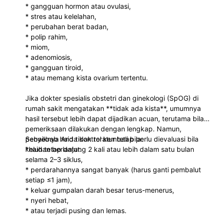
* gangguan hormon atau ovulasi,
* stres atau kelelahan,
* perubahan berat badan,
* polip rahim,
* miom,
* adenomiosis,
* gangguan tiroid,
* atau memang kista ovarium tertentu.
Jika dokter spesialis obstetri dan ginekologi (SpOG) di
rumah sakit mengatakan **tidak ada kista**, umumnya
hasil tersebut lebih dapat dijadikan acuan, terutama bila
pemeriksaan dilakukan dengan lengkap. Namun,
penyebab haid tidak teratur tetap perlu dievaluasi bila
Sebaiknya Anda kontrol kembali bila:
keluhan berlanjut.
*haid tetap datang 2 kali atau lebih dalam satu bulan
selama 2–3 siklus,
* perdarahannya sangat banyak (harus ganti pembalut
setiap ≤1 jam),
* keluar gumpalan darah besar terus-menerus,
* nyeri hebat,
* atau terjadi pusing dan lemas.