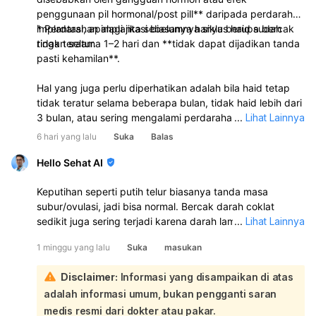
penggunaan pil hormonal/post pill** daripada perdarahan
implantasi, apalagi jika sebelumnya siklus haid sudah
* Perdarahan implantasi biasanya hanya berupa bercak
tidak teratur.
ringan selama 1–2 hari dan **tidak dapat dijadikan tanda
pasti kehamilan**.
Hal yang juga perlu diperhatikan adalah bila haid tetap
tidak teratur selama beberapa bulan, tidak haid lebih dari
3 bulan, atau sering mengalami perdarahan di luar siklus,
...
Lihat Lainnya
sebaiknya periksa ke dokter kandungan agar dapat
6 hari yang lalu
Suka
Balas
dicari penyebabnya, misalnya gangguan hormon, PCOS,
gangguan tiroid, atau penyebab lainnya.
Hello Sehat AI
Keputihan seperti putih telur biasanya tanda masa
subur/ovulasi, jadi bisa normal. Bercak darah coklat
sedikit juga sering terjadi karena darah lama yang keluar
...
Lihat Lainnya
sedikit:
1 minggu yang lalu
Suka
masukan
Kalau haid Anda selesai tanggal 25, lalu sekarang keluar
keputihan putih telur dengan sedikit bercak coklat, itu
Disclaimer:
Informasi yang disampaikan di atas
bisa saja masih dalam perubahan hormon setelah haid
adalah informasi umum, bukan pengganti saran
atau mendekati masa subur. Selama tidak berbau tidak
sedap, tidak gatal, tidak nyeri perut bawah, dan tidak
medis resmi dari dokter atau pakar.