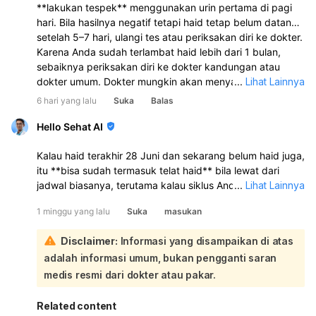
**lakukan tespek** menggunakan urin pertama di pagi
hari. Bila hasilnya negatif tetapi haid tetap belum datang
setelah 5–7 hari, ulangi tes atau periksakan diri ke dokter.
Karena Anda sudah terlambat haid lebih dari 1 bulan,
sebaiknya periksakan diri ke dokter kandungan atau
dokter umum. Dokter mungkin akan menyarankan
...
Lihat Lainnya
pemeriksaan seperti tes kehamilan, USG, atau tes darah
6 hari yang lalu
Suka
Balas
(misalnya hormon tiroid atau hormon reproduksi) untuk
mengetahui penyebabnya.
Hello Sehat AI
Kalau haid terakhir 28 Juni dan sekarang belum haid juga,
itu **bisa sudah termasuk telat haid** bila lewat dari
jadwal biasanya, terutama kalau siklus Anda biasanya
...
Lihat Lainnya
teratur 21–35 hari. **Kenaikan berat badan 5 kg sejak
1 minggu yang lalu
Suka
masukan
Juni juga bisa ikut memengaruhi siklus haid**, selain
kemungkinan hamil:
Disclaimer:
Informasi yang disampaikan di atas
Telat haid memang bisa menjadi tanda awal kehamilan,
adalah informasi umum, bukan pengganti saran
apalagi bila disertai keluhan seperti perut kram, payudara
nyeri/kencang, mual, atau badan terasa tidak enak. Tapi
medis resmi dari dokter atau pakar.
telat haid juga bisa disebabkan oleh stres, perubahan
berat badan, pola makan, olahraga berat, gangguan
Related content