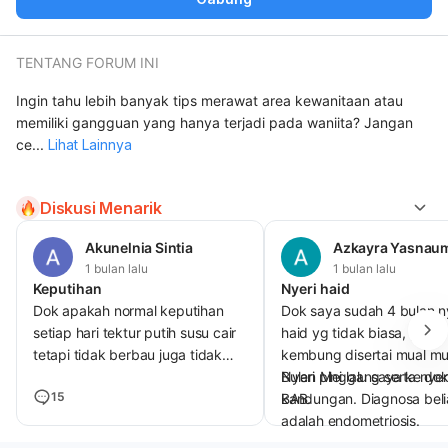
TENTANG FORUM INI
Ingin tahu lebih banyak tips merawat area kewanitaan atau
memiliki gangguan yang hanya terjadi pada waniita? Jangan
ce
...
Lihat Lainnya
Diskusi Menarik
Akunelnia Sintia
Azkayra Yasnau
1 bulan lalu
1 bulan lalu
Keputihan
Nyeri haid
Dok apakah normal keputihan
Dok saya sudah 4 bulan n
setiap hari tektur putih susu cair
haid yg tidak biasa, perut
tetapi tidak berbau juga tidak
kembung disertai mual mu
nyeri atau gatal dan bengkak
Nyeri pinggang serta nyer
Bulan Mei lalu saya ke dok
15
BAB.
kandungan. Diagnosa beli
adalah endometriosis.
Apakah terapi endometrio