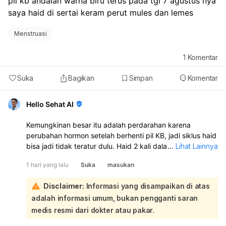
pil kb andalan warna biru terus pada tgl 7 agustus nya 
saya haid di sertai keram perut mules dan lemes
Menstruasi
1
Komentar
Suka
Bagikan
Simpan
Komentar
Hello Sehat AI
Kemungkinan besar itu adalah perdarahan karena
perubahan hormon setelah berhenti pil KB, jadi siklus haid
bisa jadi tidak teratur dulu. Haid 2 kali dalam sebulan juga
...
Lihat Lainnya
bisa terjadi dan tidak selalu berbahaya. Namun, kalau
1 hari yang lalu
Suka
masukan
perdarahannya banyak, nyeri hebat, lemas sekali, atau
berulang terus, sebaiknya periksa ke dokter kandungan:
Disclaimer:
Informasi yang disampaikan di atas
Karena Anda berhenti minum pil KB pada 5 Agustus, lalu 7
adalah informasi umum, bukan pengganti saran
Agustus keluar darah disertai kram, mules, dan lemas, ini
sangat mungkin dipengaruhi oleh perubahan hormon
medis resmi dari dokter atau pakar.
akibat penghentian pil. Setelah stop pil KB, tubuh