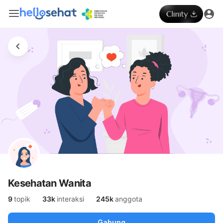
Kesehatan Wanita
9
topik
33k
interaksi
245k
anggota
Gabung