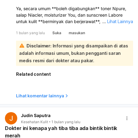
Ya, secara umum **boleh digabungkan** toner Npure,
salap Niacler, moisturizer You, dan sunscreen Labore
untuk kulit **berminyak dan berjerawat**, **asalkan kulit
...
Lihat Lainnya
anda tidak pedih, merah teruk, atau makin iritasi**. Untuk
1 bulan yang lalu
Suka
masukan
jerawat yang **on-off dan beruntusan**, rutin yang
konsisten lebih penting daripada banyak produk:
Disclaimer:
Informasi yang disampaikan di atas
Cadangan penggunaan:
adalah informasi umum, bukan pengganti saran
Pagi:
pencuci muka → toner → moisturizer ringan/non-
comedogenic → sunscreen.
medis resmi dari dokter atau pakar.
Malam:
pencuci muka → toner → salap Niacler pada
kawasan jerawat → moisturizer. Perkara penting:
Related content
Toner
sebaiknya yang lembut; jika ada asid seperti
salisilik/glikolik, guna perlahan-lahan dan jangan terlalu
kerap pada awal.
Lihat komentar lainnya
Niacler
biasanya sesuai untuk jerawat, tetapi sapu
nipis dan ikut arahan produk.
Moisturizer
pilih yang
bebas minyak
dan
bukan
Judin Saputra
komedogenik
supaya tidak menambah sumbatan pori.
Kesehatan Kulit
1 bulan yang lalu
Sunscreen
memang perlu setiap pagi untuk lindungi
Dokter ini kenapa yah tiba tiba ada bintik bintik
kulit dan elak parut jerawat makin gelap. Jika kulit
merah
anda jadi
pedih, mengelupas teruk, gatal, atau