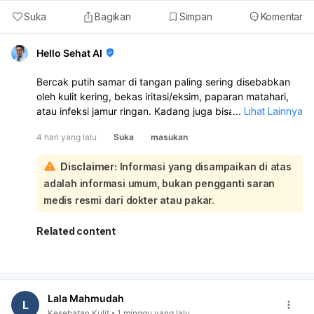
Suka
Bagikan
Simpan
Komentar
Hello Sehat AI
Bercak putih samar di tangan paling sering disebabkan
oleh kulit kering, bekas iritasi/eksim, paparan matahari,
atau infeksi jamur ringan. Kadang juga bisa karena vitiligo
...
Lihat Lainnya
bila bercaknya makin jelas dan melebar:
4 hari yang lalu
Suka
masukan
Solusinya tergantung penyebabnya:
Pakai pelembap rutin, terutama setelah cuci tangan.
Disclaimer:
Informasi yang disampaikan di atas
Gunakan sunscreen di tangan agar tidak makin
adalah informasi umum, bukan pengganti saran
kontras.
Hindari sabun keras, deterjen, dan sering menggosok
medis resmi dari dokter atau pakar.
kulit.
Kalau ada gatal, bersisik, atau bercak makin banyak,
Related content
perlu diperiksa karena bisa jamur dan butuh obat
antijamur.
Kalau bercaknya putih tegas, melebar, atau tidak
membaik, sebaiknya ke dokter kulit untuk memastikan
Lala Mahmudah
apakah vitiligo atau penyebab lain. Agar pudar, yang
L
Kesehatan Kulit
1 minggu yang lalu