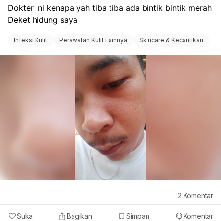
Dokter ini kenapa yah tiba tiba ada bintik bintik merah 
jerawat makin banyak
, hentikan dulu salah satu
Deket hidung saya
produk dan dapatkan nasihat doktor/dermatologi.
Untuk jerawat beruntusan yang berpanjangan,
Infeksi Kulit
Perawatan Kulit Lainnya
Skincare & Kecantikan
kadang-kadang perlu rawatan khusus seperti ubat
sapu yang sesuai.
2
Komentar
Suka
Bagikan
Simpan
Komentar