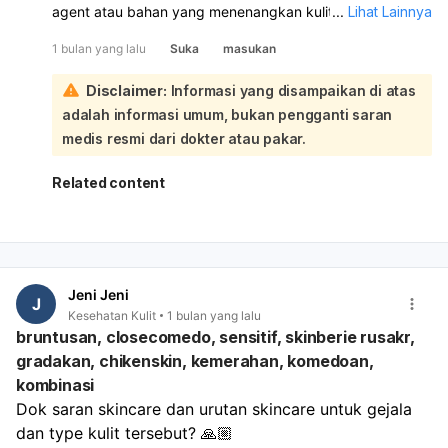
agent atau bahan yang menenangkan kulit. Hindari
...
Lihat Lainnya
produk yang terlalu keras karena bisa memicu iritasi dan
1 bulan yang lalu
Suka
masukan
memperparah beruntusan:
Rekomendasi yang cocok: Somethinc Reset Gentle
Disclaimer:
Informasi yang disampaikan di atas
Micellar Cleansing Water, Azarine Ceramoist Botanical
adalah informasi umum, bukan pengganti saran
Micellar Water, Bioderma Sensibio H2O, Simple Micellar
Cleansing Water, atau Skintific Mugwort Purifying Micellar
medis resmi dari dokter atau pakar.
Water. Kalau kulitmu cenderung sensitif, Bioderma
Sensibio H2O dan Simple biasanya aman karena
Related content
formulanya lembut. Kalau beruntusan disertai kemerahan,
perih, atau makin banyak setelah pakai produk tertentu,
sebaiknya hentikan dulu dan ganti ke yang lebih gentle.
Jeni Jeni
J
Kesehatan Kulit
1 bulan yang lalu
bruntusan, closecomedo, sensitif, skinberie rusakr,
gradakan, chikenskin, kemerahan, komedoan,
kombinasi
Dok saran skincare dan urutan skincare untuk gejala 
dan type kulit tersebut? 🙏🏼