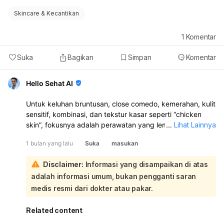
Skincare & Kecantikan
1
Komentar
Suka
Bagikan
Simpan
Komentar
Hello Sehat AI
Untuk keluhan bruntusan, close comedo, kemerahan, kulit
sensitif, kombinasi, dan tekstur kasar seperti “chicken
skin”, fokusnya adalah perawatan yang lembut, menjaga
...
Lihat Lainnya
skin barrier, dan tidak terlalu banyak produk. Urutan
1 bulan yang lalu
Suka
masukan
skincare yang aman: pembersih wajah lembut, toner
hydrating, serum yang menenangkan, pelembap, lalu
Disclaimer:
Informasi yang disampaikan di atas
sunscreen di pagi hari. Untuk malam hari, tetap pakai
adalah informasi umum, bukan pengganti saran
pembersih, toner, serum, dan pelembap. Jika perlu,
eksfoliasi ringan 1–2 kali seminggu saja:
medis resmi dari dokter atau pakar.
Bahan yang umumnya cocok: hyaluronic acid,
niacinamide, ceramide, gliserin, aloe vera, dan sunscreen
Related content
mineral seperti zinc oxide atau titanium dioxide. Untuk