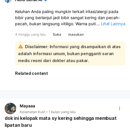
Keluhan Anda paling mungkin terkait iritasi/alergi pada
bibir yang berlanjut jadi bibir sangat kering dan pecah-
pecah, bukan langsung vitiligo. Warna putih di luar bibir
...
Lihat Lainnya
bisa muncul karena peradangan/iritasi yang sedang
4 minggu yang lalu
Suka
masukan
sembuh, tapi tetap perlu diperiksa langsung supaya jelas:
Saran saya:
Disclaimer:
Informasi yang disampaikan di atas
Hentikan dulu semua produk bibir yang dicurigai
adalah informasi umum, bukan pengganti saran
memicu, termasuk lip balm berpewangi/berasa.
Pakai petroleum jelly murni (Vaseline) sesering
medis resmi dari dokter atau pakar.
mungkin, terutama setelah cuci muka, sebelum tidur,
dan setelah makan.
Related content
Hindari menjilat bibir, mengelupas kulit bibir, scrub, dan
produk bibir yang mengandung menthol, peppermint,
cinnamon, atau parfum.
Gunakan pasta gigi yang lembut, karena kadang
bahan pasta gigi juga bisa memicu iritasi bibir.
Mayaaa
Kalau bibir sering pecah di sudut, jaga area tetap
Kesehatan Kulit
1 bulan yang lalu
lembap dan jangan digosok. Karena sudah
dok ini kelopak mata sy kering sehingga membuat
berlangsung hampir 2 bulan dan ada perubahan warna
lipatan baru
putih, sebaiknya periksa ke dokter kulit atau dokter