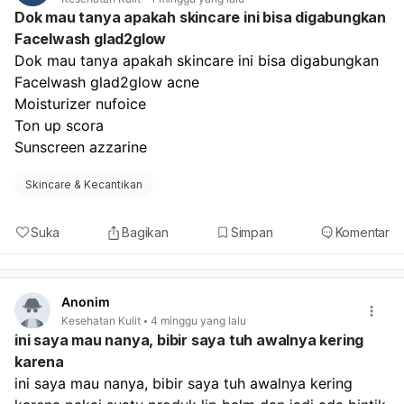
paling penting adalah mengatasi penyebabnya dulu.
Dok mau tanya apakah skincare ini bisa digabungkan
Kalau mau, saya bisa bantu bedakan dari ciri-cirinya:
Facelwash glad2glow
apakah bercaknya gatal, bersisik, atau tepinya jelas?
Dok mau tanya apakah skincare ini bisa digabungkan
Facelwash glad2glow acne
Moisturizer nufoice
Ton up scora
Sunscreen azzarine
Skincare & Kecantikan
Suka
Bagikan
Simpan
Komentar
Anonim
Kesehatan Kulit
4 minggu yang lalu
ini saya mau nanya, bibir saya tuh awalnya kering
karena
ini saya mau nanya, bibir saya tuh awalnya kering 