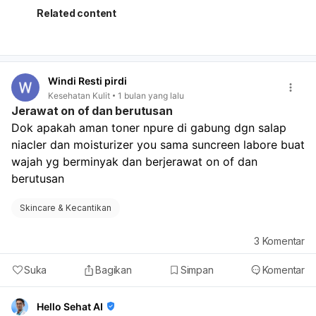
biasanya akan membaik setelah kelembapannya pulih.
Related content
Namun kalau ada kemerahan, perih, bersisik, gatal berat,
atau tidak membaik, bisa jadi ada dermatitis, blefaritis,
eksim, atau alergi kosmetik, sehingga perlu diperiksa ke
dokter kulit atau dokter mata. Sebaiknya jangan
Windi Resti pirdi
mengucek mata dan jangan memakai produk yang
Kesehatan Kulit
1 bulan yang lalu
mengandung bahan iritatif. Bila perlu, dokter bisa
Jerawat on of dan berutusan
meresepkan obat seperti salep kortikosteroid atau
Dok apakah aman toner npure di gabung dgn salap 
antibiotik sesuai penyebabnya. Jika keluhan menetap
niacler dan moisturizer you sama suncreen labore buat 
atau makin berat, segera periksa ke spesialis mata atau
kulit.
wajah yg berminyak dan berjerawat on of dan 
berutusan 
Skincare & Kecantikan
3
Komentar
Suka
Bagikan
Simpan
Komentar
Hello Sehat AI