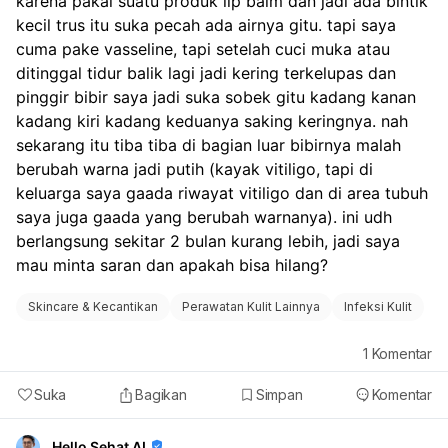
karena pakai suatu produk lip balm dan jadi ada bintik 
kecil trus itu suka pecah ada airnya gitu. tapi saya 
cuma pake vasseline, tapi setelah cuci muka atau 
ditinggal tidur balik lagi jadi kering terkelupas dan 
pinggir bibir saya jadi suka sobek gitu kadang kanan 
kadang kiri kadang keduanya saking keringnya. nah 
sekarang itu tiba tiba di bagian luar bibirnya malah 
berubah warna jadi putih (kayak vitiligo, tapi di 
keluarga saya gaada riwayat vitiligo dan di area tubuh 
saya juga gaada yang berubah warnanya). ini udh 
berlangsung sekitar 2 bulan kurang lebih, jadi saya 
mau minta saran dan apakah bisa hilang?
Skincare & Kecantikan
Perawatan Kulit Lainnya
Infeksi Kulit
1
Komentar
Suka
Bagikan
Simpan
Komentar
Hello Sehat AI