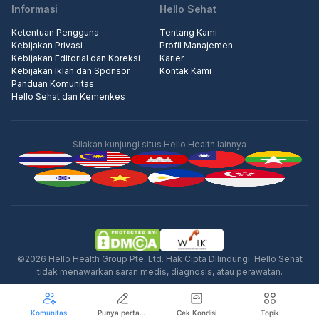
Informasi
Hello Sehat
Ketentuan Pengguna
Tentang Kami
Kebijakan Privasi
Profil Manajemen
Kebijakan Editorial dan Koreksi
Karier
Kebijakan Iklan dan Sponsor
Kontak Kami
Panduan Komunitas
Hello Sehat dan Kemenkes
Silakan kunjungi situs Hello Health lainnya
©2026 Hello Health Group Pte. Ltd. Hak Cipta Dilindungi. Hello Sehat
tidak menawarkan saran medis, diagnosis, atau perawatan.
Komunitas
Punya pertanyaan seputar kesehatan?
Cek Kondisi
Topik