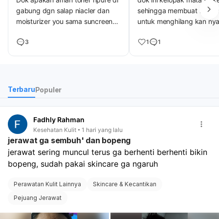
gabung dgn salap niacler dan
sehingga membuat lipata
moisturizer you sama suncreen
untuk menghilang kan ny
labore buat wajah yg berminyak
dok
3
1
1
dan berjerawat on of dan
berutusan
Terbaru
Populer
Fadhly Rahman
Kesehatan Kulit
1 hari yang lalu
jerawat ga sembuh' dan bopeng
jerawat sering muncul terus ga berhenti berhenti bikin 
bopeng, sudah pakai skincare ga ngaruh 
Perawatan Kulit Lainnya
Skincare & Kecantikan
Pejuang Jerawat