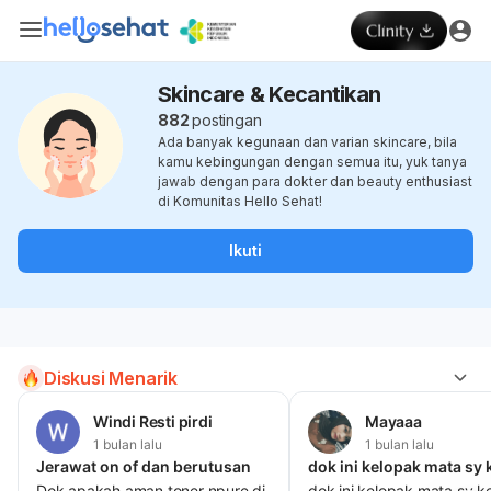
Skincare & Kecantikan
882
postingan
Ada banyak kegunaan dan varian skincare, bila
kamu kebingungan dengan semua itu, yuk tanya
jawab dengan para dokter dan beauty enthusiast
di Komunitas Hello Sehat!
Ikuti
Diskusi Menarik
Windi Resti pirdi
Mayaaa
1 bulan lalu
1 bulan lalu
Jerawat on of dan berutusan
Dok apakah aman toner npure di
dok ini kelopak mata sy k