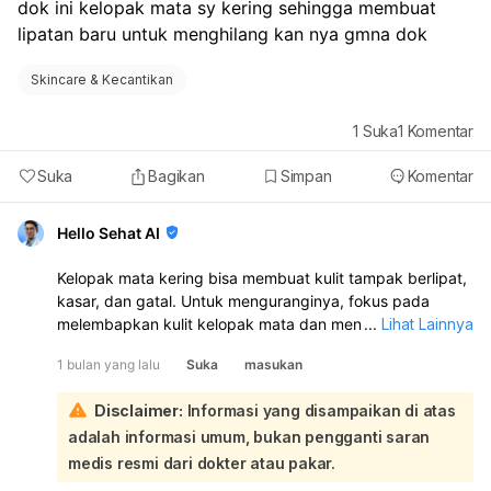
dok ini kelopak mata sy kering sehingga membuat 
umum. Bisa jadi perlu dilihat apakah ini dermatitis
lipatan baru untuk menghilang kan nya gmna dok
kontak, cheilitis, infeksi jamur, atau kondisi lain. Kalau
memang karena iritasi, biasanya bisa membaik, tapi
Skincare & Kecantikan
prosesnya bisa butuh waktu beberapa minggu sampai
bulan setelah pemicunya dihentikan. Segera periksa
lebih cepat kalau ada nyeri hebat, bengkak, bernanah,
1
Suka
1
Komentar
luka makin luas, atau putihnya cepat menyebar.
Suka
Bagikan
Simpan
Komentar
Hello Sehat AI
Kelopak mata kering bisa membuat kulit tampak berlipat,
kasar, dan gatal. Untuk menguranginya, fokus pada
melembapkan kulit kelopak mata dan menghindari iritasi.
...
Lihat Lainnya
Anda bisa coba: pakai pelembap yang aman untuk area
1 bulan yang lalu
Suka
masukan
mata seperti petroleum jelly tanpa pewangi/alkohol, cuci
wajah dengan pembersih yang lembut, hindari mandi
Disclaimer:
Informasi yang disampaikan di atas
terlalu lama dengan air hangat, dan kompres dingin 10–
adalah informasi umum, bukan pengganti saran
20 menit bila gatal atau meradang. Batasi makeup dan
gunakan humidifier bila udara kering:
medis resmi dari dokter atau pakar.
Kalau lipatan baru itu muncul karena kulit kering,