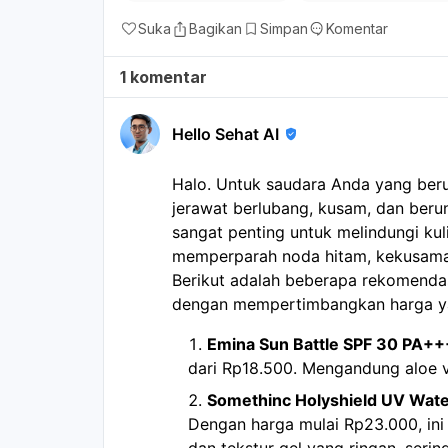
Suka
Bagikan
Simpan
Komentar
1 komentar
Hello Sehat AI
Halo. Untuk saudara Anda yang beru
jerawat berlubang, kusam, dan ber
sangat penting untuk melindungi kul
memperparah noda hitam, kekusaman,
Berikut adalah beberapa rekomenda
dengan mempertimbangkan harga yan
Emina Sun Battle SPF 30 PA++
dari Rp18.500. Mengandung aloe 
Somethinc Holyshield UV Wat
Dengan harga mulai Rp23.000, ini
dan tekstur gel yang ringan, serin