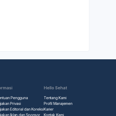
ormasi
Hello Sehat
entuan Pengguna
Tentang Kami
jakan Privasi
Profil Manajemen
jakan Editorial dan Koreksi
Karier
ijakan Iklan dan Sponsor
Kontak Kami