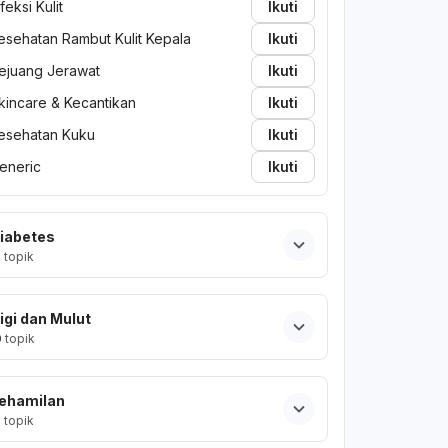
nfeksi Kulit
Ikuti
esehatan Rambut Kulit Kepala
Ikuti
ejuang Jerawat
Ikuti
kincare & Kecantikan
Ikuti
esehatan Kuku
Ikuti
eneric
Ikuti
iabetes
2
topik
igi dan Mulut
0
topik
ehamilan
2
topik