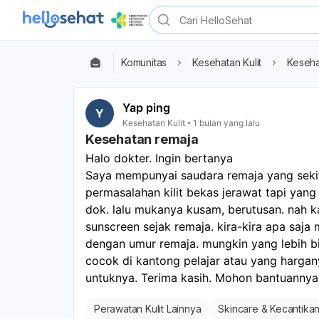
Komunitas
Kesehatan Kulit
Keseha
Yap ping
Y
Kesehatan Kulit
1 bulan yang lalu
Kesehatan remaja
Halo dokter. Ingin bertanya
Saya mempunyai saudara remaja yang sekitar
permasalahan kilit bekas jerawat tapi yang t
dok. lalu mukanya kusam, berutusan. nah 
sunscreen sejak remaja. kira-kira apa saja
dengan umur remaja. mungkin yang lebih bis
cocok di kantong pelajar atau yang harga
untuknya. Terima kasih. Mohon bantuannya
Perawatan Kulit Lainnya
Skincare & Kecantika