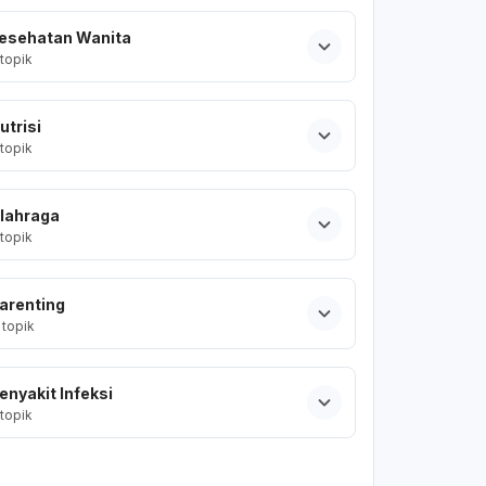
esehatan Wanita
topik
utrisi
topik
lahraga
topik
arenting
topik
enyakit Infeksi
topik