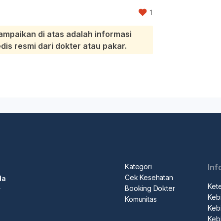
1
ampaikan di atas adalah informasi
s resmi dari dokter atau pakar.
Kategori
Inf
Cek Kesehatan
da
Ket
Booking Dokter
r
Kebi
Komunitas
Kebi
Keb