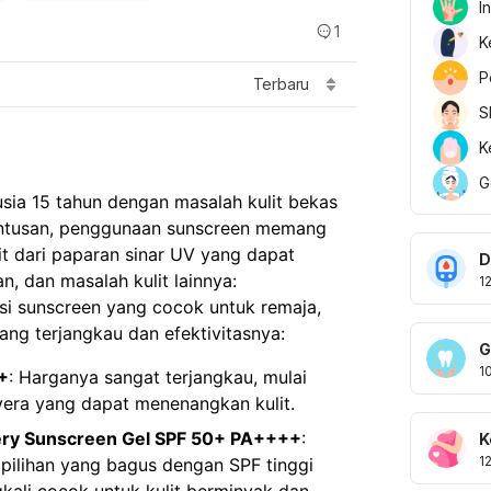
I
1
K
P
Terbaru
S
K
G
sia 15 tahun dengan masalah kulit bekas
untusan, penggunaan sunscreen memang
it dari paparan sinar UV yang dapat
D
 dan masalah kulit lainnya:
1
si sunscreen yang cocok untuk remaja,
g terjangkau dan efektivitasnya:
G
1
+
: Harganya sangat terjangkau, mulai
vera yang dapat menenangkan kulit.
ery Sunscreen Gel SPF 50+ PA++++
:
K
1
 pilihan yang bagus dengan SPF tinggi
gkali cocok untuk kulit berminyak dan