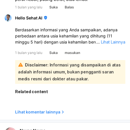
1 bulan yang lalu
Suka
Balas
Hello Sehat AI
Berdasarkan informasi yang Anda sampaikan, adanya
perbedaan antara usia kehamilan yang dihitung (11
minggu 5 hari) dengan usia kehamilan berdasarkan USG
...
Lihat Lainnya
(6 minggu 3 hari) yang hanya menunjukkan kantung
1 bulan yang lalu
Suka
masukan
kehamilan tanpa janin, serta flek coklat yang muncul,
perlu menjadi perhatian serius:
Disclaimer:
Informasi yang disampaikan di atas
Kondisi ini bisa mengindikasikan beberapa hal, salah
adalah informasi umum, bukan pengganti saran
satunya adalah kehamilan kosong atau
blighted ovum
.
Kehamilan kosong terjadi ketika kantung kehamilan
medis resmi dari dokter atau pakar.
terbentuk dan tumbuh, namun embrio atau janin tidak
berkembang di dalamnya. Pada usia kehamilan 6 minggu,
Related content
janin umumnya sudah terlihat melalui USG, dan
jantungnya pun sudah mulai berdetak. Jika pada usia 6
minggu 3 hari hanya terlihat kantung kehamilan tanpa
Lihat komentar lainnya
janin, ini bisa menjadi tanda kehamilan kosong. Flek
coklat yang Anda alami seminggu setelah USG juga bisa
menjadi salah satu tanda adanya komplikasi kehamilan,