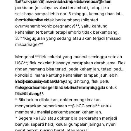
tampak janin**, maka ada beberapa kemungkinan:
1. **Usia kehamilan sebenarnya lebih muda** dari
perkiraan (misalnya ovulasi terlambat), tetapi jika
selisihnya sampai lebih dari 5 minggu, kemungkinan ini
menjadi lebih kecil.
2. **Kehamilan tidak berkembang (blighted
ovum/anembryonic pregnancy)**, yaitu kantung
kehamilan terbentuk tetapi embrio tidak berkembang.
3. **Keguguran yang sedang atau akan terjadi (missed
miscarriage)**.
Mengenai **flek cokelat yang muncul seminggu setelah
USG**, flek cokelat biasanya merupakan darah lama. Flek
ringan memang bisa terjadi pada kehamilan, tetapi pada
kondisi di mana kantung kehamilan tampak jauh lebih
kecil dari usia kehamilan yang dihitung, flek perlu
Yang sebaiknya dilakukan:
diwaspadai sebagai tanda kehamilan yang tidak
* Segera kontrol kembali ke dokter kandungan untuk
berkembang.
**USG ulang**.
* Bila belum dilakukan, dokter mungkin akan
menyarankan pemeriksaan **β-hCG serial** untuk
membantu menilai perkembangan kehamilan.
* Segera ke IGD atau dokter bila perdarahan menjadi
banyak seperti haid, keluar gumpalan jaringan, nyeri
perut hebat, pusing berat, atau lemas.