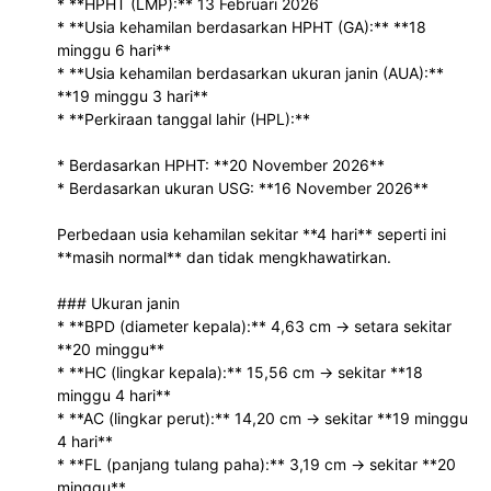
* **HPHT (LMP):** 13 Februari 2026
* **Usia kehamilan berdasarkan HPHT (GA):** **18
minggu 6 hari**
* **Usia kehamilan berdasarkan ukuran janin (AUA):**
**19 minggu 3 hari**
* **Perkiraan tanggal lahir (HPL):**
* Berdasarkan HPHT: **20 November 2026**
* Berdasarkan ukuran USG: **16 November 2026**
Perbedaan usia kehamilan sekitar **4 hari** seperti ini
**masih normal** dan tidak mengkhawatirkan.
### Ukuran janin
* **BPD (diameter kepala):** 4,63 cm → setara sekitar
**20 minggu**
* **HC (lingkar kepala):** 15,56 cm → sekitar **18
minggu 4 hari**
* **AC (lingkar perut):** 14,20 cm → sekitar **19 minggu
4 hari**
* **FL (panjang tulang paha):** 3,19 cm → sekitar **20
minggu**