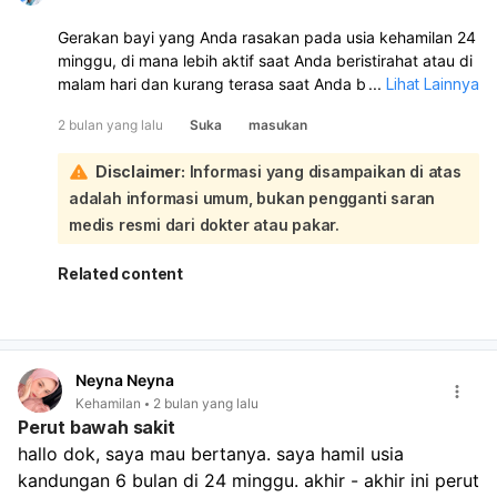
Gerakan bayi yang Anda rasakan pada usia kehamilan 24
minggu, di mana lebih aktif saat Anda beristirahat atau di
malam hari dan kurang terasa saat Anda beraktivitas,
...
Lihat Lainnya
umumnya adalah hal yang normal. Pada usia kehamilan
2 bulan yang lalu
Suka
masukan
18-25 minggu, memang seringkali janin menunjukkan
aktivitas yang lebih tinggi di malam hari:
Disclaimer:
Informasi yang disampaikan di atas
Beberapa hal yang perlu Anda ketahui:
adalah informasi umum, bukan pengganti saran
Pola Gerakan Janin:
Setiap janin memiliki pola gerakan
yang unik. Pada usia kehamilan 24 minggu, janin sudah
medis resmi dari dokter atau pakar.
mulai memiliki siklus tidur dan bangun. Saat Anda
beraktivitas, gerakan janin mungkin kurang terasa
Related content
karena Anda sibuk atau gerakan Anda sendiri
menidurkan bayi. Namun, saat Anda beristirahat atau
di malam hari, janin mungkin lebih aktif karena tidak
terganggu oleh aktivitas Anda dan mungkin juga
Neyna Neyna
dipengaruhi oleh penurunan kadar gula darah ibu.
Kehamilan
2 bulan yang lalu
Sensitivitas Ibu:
Sensitivitas ibu terhadap gerakan
Perut bawah sakit
janin juga bervariasi. Ibu hamil pertama kali mungkin
hallo dok, saya mau bertanya. saya hamil usia 
baru merasakan gerakan yang jelas sekitar 25 minggu.
kandungan 6 bulan di 24 minggu. akhir - akhir ini perut 
Indikator Kesehatan:
Gerakan janin adalah indikator