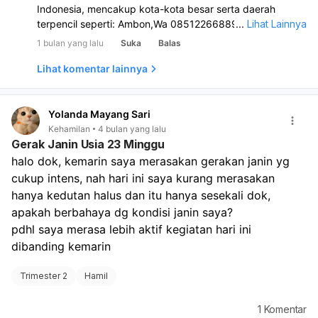
Indonesia, mencakup kota-kota besar serta daerah
terpencil seperti: Ambon,Wa 085122668890 Banda
...
Lihat Lainnya
Aceh,Wa 085122668890 Bandung,Wa 085122668890
1 bulan yang lalu
Suka
Balas
Banjarbaru,Wa 085122668890 Batam,Wa
085122668890 Bau-Bau,Wa 085122668890
Lihat komentar lainnya
Bengkulu,Wa 085122668890 Binjai,Wa 085122668890
Blitar, Bontang,Wa 085122668890 Cilegon,Wa
085122668890 Cirebon,Wa 085122668890 Depok,Wa
Yolanda Mayang Sari
085122668890 GorontaloWa 085122668890, Jakarta,Wa
Kehamilan
4 bulan yang lalu
Gerak Janin Usia 23 Minggu
085122668890 Jayapura,Wa 085122668890 Kendari,Wa
085122668890 Kota Mobagu,Wa 085122668890
halo dok, kemarin saya merasakan gerakan janin yg 
Kupang,Wa 085122668890 Lhokseumawe,Wa
cukup intens, nah hari ini saya kurang merasakan 
085122668890 Madiun,Wa 085122668890 Makassar,Wa
hanya kedutan halus dan itu hanya sesekali dok, 
085122668890 Manado,Wa 085122668890 Metro,
apakah berbahaya dg kondisi janin saya?
Mojokerto,Wa 085122668890 Panjang,Wa
pdhl saya merasa lebih aktif kegiatan hari ini 
085122668890 Pagar Alam,Wa 085122668890
dibanding kemarin
Palembang,Wa 085122668890 Palu,Wa 085122668890
Pare Pare,Wa 085122668890 Pasuruan,Wa
Trimester 2
Hamil
085122668890 Pekalongan,Wa 085122668890
Pematang Siantar,Wa 085122668890 Prabumulih,Wa
085122668890 Purwokerto,Wa 085122668890
1
Komentar