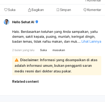
1
Komentar
Suka
Bagikan
Simpan
Komentar
Hello Sehat AI
Halo. Berdasarkan keluhan yang Anda sampaikan, yaitu
demam, sakit kepala, pusing, muntah, keringat dingin,
badan lemas, tidak nafsu makan, dan mulut pahit, apalagi
...
Lihat Lainnya
Anda sedang hamil 14 minggu, kondisi ini memerlukan
2 bulan yang lalu
Suka
masukan
pemeriksaan langsung oleh dokter:
Gejala-gejala tersebut memang bisa mengarah ke
Disclaimer:
Informasi yang disampaikan di atas
beberapa kondisi seperti infeksi (termasuk tifus),
adalah informasi umum, bukan pengganti saran
dehidrasi, atau masalah lain yang memerlukan diagnosis
pasti. Untuk mengetahui apakah kadar hemoglobin atau
medis resmi dari dokter atau pakar.
gula darah Anda rendah, atau apakah ini gejala tifus,
diperlukan pemeriksaan fisik dan mungkin tes
Related content
laboratorium seperti tes darah. Mengingat Anda sedang
hamil, sangat penting untuk segera memeriksakan diri
agar penyebab keluhan dapat diketahui dan penanganan
yang tepat bisa diberikan, demi kesehatan Anda dan