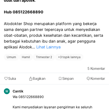
obat dari apotek
.
Hub 085122668890
Alodokter Shop merupakan platform yang bekerja 
sama dengan partner tepercaya untuk menyediakan 
obat-obatan, produk kesehatan dan kecantikan, serta 
berbagai kebutuhan ibu dan anak, agar pengguna 
aplikasi Alodok
...
Lihat Lainnya
Umum
Hamil
Trimester 2
+
3 topik lainnya
5
Komentar
Suka
Bagikan
Simpan
Komentar
Cantik
Wa 085122668890
Kami menyediakan layanan pengiriman ke seluruh