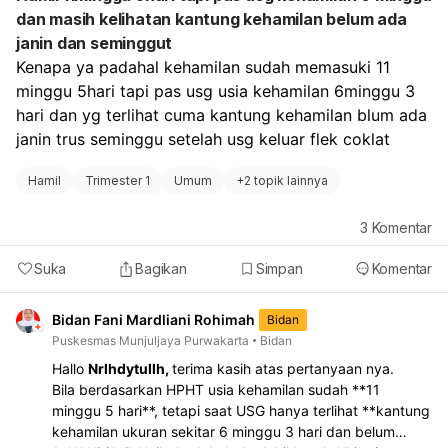
dan masih kelihatan kantung kehamilan belum ada
janin dan seminggut
Kenapa ya padahal kehamilan sudah memasuki 11 
minggu 5hari tapi pas usg usia kehamilan 6minggu 3 
hari dan yg terlihat cuma kantung kehamilan blum ada 
janin trus seminggu setelah usg keluar flek coklat
Hamil
Trimester 1
Umum
+
2 topik lainnya
3
Komentar
Suka
Bagikan
Simpan
Komentar
Bidan Fani Mardliani Rohimah
Bidan
Puskesmas Munjuljaya Purwakarta
Bidan
Hallo
Nrlhdytullh,
terima kasih atas pertanyaan nya.
Bila berdasarkan HPHT usia kehamilan sudah **11
minggu 5 hari**, tetapi saat USG hanya terlihat **kantung
kehamilan ukuran sekitar 6 minggu 3 hari dan belum