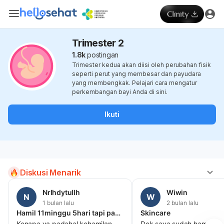
Trimester 2
1.8k
postingan
Trimester kedua akan diisi oleh perubahan fisik
seperti perut yang membesar dan payudara
yang membengkak. Pelajari cara mengatur
perkembangan bayi Anda di sini.
Ikuti
Diskusi Menarik
Nrlhdytullh
Wiwin
N
W
1 bulan lalu
2 bulan lalu
Hamil 11minggu 5hari tapi pas usg kehamilan 6 minggu dan masih kelihatan kantung kehamilan belum ada janin dan seminggut
Skincare
Kenapa ya padahal kehamilan
Dok saya sudah hamil Tm