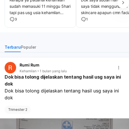
sudah memasuki 11 minggu 5hari
saya tidak menggunakan
tapi pas usg usia kehamilan
skincare apapun cmn faci
6minggu 3 hari dan yg terlihat
skintific yg biru , saya ingi
3
1
cuma kantung kehamilan blum
bertanya dok klo skincare
ada janin trus seminggu setelah
skintific moisturezer 5x c
usg keluar flek coklat
yg biru aman ga ya buat b
Terbaru
Populer
Rumi Rum
Kehamilan
1 bulan yang lalu
Dok bisa tolong dijelaskan tentang hasil usg saya ini
dok
Dok bisa tolong dijelaskan tentang hasil usg saya ini 
dok
Trimester 2