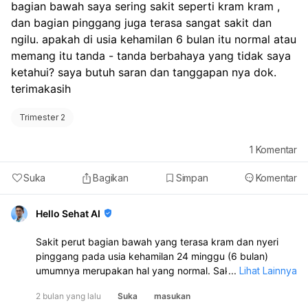
penting kesehatan bayi. Meskipun tidak ada jumlah
bagian bawah saya sering sakit seperti kram kram , 
gerakan pasti yang harus dirasakan setiap hari,
dan bagian pinggang juga terasa sangat sakit dan 
penting bagi Anda untuk mengenali pola gerakan bayi
ngilu. apakah di usia kehamilan 6 bulan itu normal atau 
Anda. Saran saya adalah:
memang itu tanda - tanda berbahaya yang tidak saya 
Kenali Pola Gerakan:
Terus perhatikan pola gerakan
ketahui? saya butuh saran dan tanggapan nya dok. 
bayi Anda. Anda akan mulai mengenali kapan bayi
terimakasih 
Anda biasanya aktif dan kapan ia beristirahat.
Perhatikan Perubahan Drastis:
Jika Anda merasakan
Trimester 2
adanya perubahan drastis pada pola gerakan janin,
seperti penurunan gerakan yang signifikan atau tidak
ada gerakan sama sekali selama 2 jam, terutama
1
Komentar
setelah usia 25 minggu, sebaiknya segera
konsultasikan ke dokter.
Suka
Bagikan
Simpan
Komentar
Stimulasi Ringan:
Jika Anda merasa khawatir, Anda
bisa mencoba berbaring miring ke kiri, menepuk perut
Hello Sehat AI
perlahan, atau mengonsumsi makanan manis untuk
merangsang gerakan bayi. Selama Anda masih
Sakit perut bagian bawah yang terasa kram dan nyeri
merasakan gerakan secara teratur sesuai pola bayi
pinggang pada usia kehamilan 24 minggu (6 bulan)
Anda, meskipun lebih aktif di malam hari, itu adalah
umumnya merupakan hal yang normal. Sakit perut ini
...
Lihat Lainnya
tanda yang baik. Namun, jangan ragu untuk
sering disebabkan oleh peregangan ligamen (round
menghubungi dokter jika ada kekhawatiran atau
2 bulan yang lalu
Suka
masukan
ligament pain) seiring dengan pertumbuhan rahim dan
perubahan yang signifikan.