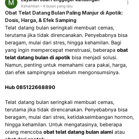
Kurangi aktivitas berat
, termasuk saat bekerja, jika
Kehamilan
4 bulan yang lalu
flek sering muncul setelah beraktivitas. Istirahat yang
Obat Telat Datang Bulan Paling Manjur di Apotik:
cukup sangat dianjurkan. Dokter akan melakukan
Dosis, Harga, & Efek Samping
pemeriksaan untuk memastikan kondisi kehamilan
Telat datang bulan seringkali membuat cemas, 
Anda dan memberikan saran terbaik mengenai
terutama jika tidak direncanakan. Penyebabnya bisa 
aktivitas yang aman, termasuk hubungan intim.
beragam, mulai dari stres, hingga kehamilan. Bagi 
yang ingin mempercepat menstruasi, beberapa 
obat 
telat datang bulan di apotik
 bisa menjadi solusi. 
Namun, penting untuk memahami cara pakai, harga, 
dan efek sampingnya sebelum mengonsumsinya.
Hub 085122668890
Telat datang bulan seringkali membuat cemas, 
terutama jika tidak direncanakan. Penyebabnya bisa 
beragam, mulai dari stres, ketidakseimbangan hormon, 
hingga kehamilan. Untuk mengatasinya, beberapa 
orang mencoba 
obat telat datang bulan alami
 atau 