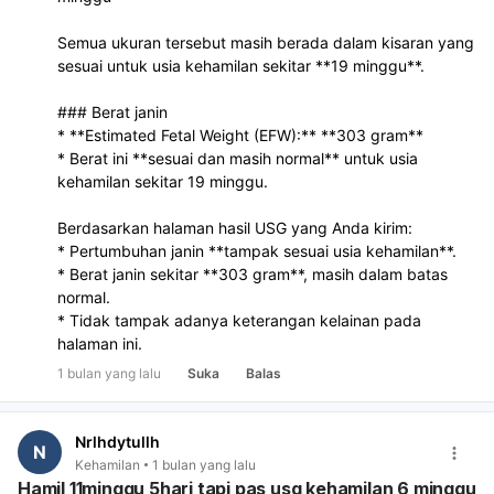
Semua ukuran tersebut masih berada dalam kisaran yang
sesuai untuk usia kehamilan sekitar **19 minggu**.
### Berat janin
* **Estimated Fetal Weight (EFW):** **303 gram**
* Berat ini **sesuai dan masih normal** untuk usia
kehamilan sekitar 19 minggu.
Berdasarkan halaman hasil USG yang Anda kirim:
* Pertumbuhan janin **tampak sesuai usia kehamilan**.
* Berat janin sekitar **303 gram**, masih dalam batas
normal.
* Tidak tampak adanya keterangan kelainan pada
halaman ini.
1 bulan yang lalu
Suka
Balas
Nrlhdytullh
N
Kehamilan
1 bulan yang lalu
Hamil 11minggu 5hari tapi pas usg kehamilan 6 minggu