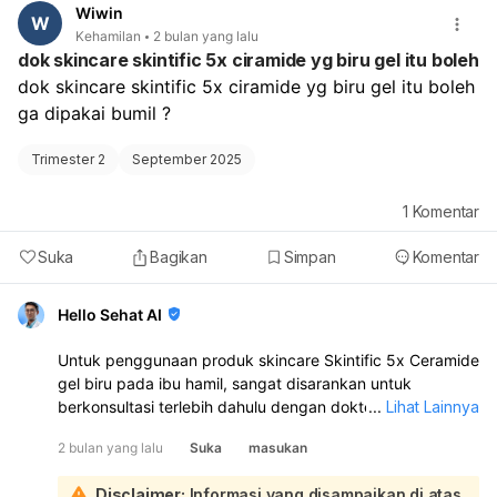
janin. Anda bisa berkonsultasi dengan dokter spesialis
Wiwin
W
kandungan dan kebidanan (Obgyn) yang menangani
Kehamilan
2 bulan yang lalu
kehamilan Anda, atau dokter umum, atau dokter spesialis
dok skincare skintific 5x ciramide yg biru gel itu boleh
penyakit dalam. Mereka akan melakukan evaluasi
dok skincare skintific 5x ciramide yg biru gel itu boleh 
menyeluruh dan memberikan saran penanganan yang
ga dipakai bumil ?
aman selama kehamilan. Jangan menunda pemeriksaan,
terutama karena parasetamol yang Anda konsumsi belum
Trimester 2
September 2025
memberikan perbaikan signifikan pada sakit kepala Anda.
1
Komentar
Suka
Bagikan
Simpan
Komentar
Hello Sehat AI
Untuk penggunaan produk skincare Skintific 5x Ceramide
gel biru pada ibu hamil, sangat disarankan untuk
berkonsultasi terlebih dahulu dengan dokter spesialis
...
Lihat Lainnya
kandungan (Obstetrician/Gynecologist) atau dokter
2 bulan yang lalu
Suka
masukan
spesialis kulit (Dermatologist):
Setiap kehamilan memiliki kondisi yang unik, dan reaksi
Disclaimer:
Informasi yang disampaikan di atas