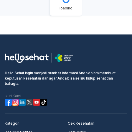
gerakan dalam dua jam, atau jika Anda merasa sangat
Mataram,Wa 085122668890 Malang,Wa 085122668890
loading
khawatir, segera konsultasikan dengan dokter
Magelang,Wa 085122668890 Lubuk Linggau,Wa
kandungan Anda untuk pemeriksaan lebih lanjut.
085122668890 Langsa,Wa 085122668890 Kota
Perubahan drastis pada pola gerakan janin perlu
Surabaya,Wa 085122668890 Kota Medan,Wa
diperhatikan untuk memastikan kondisi janin baik-baik
085122668890 Kediri,Wa 085122668890 Jambi,Wa
saja.
085122668890 Sawah Lunto,Wa 085122668890
Dumai,Wa 085122668890 Denpasar,Wa 085122668890
Cimahi,Wa 085122668890 Bukit Tinggi,Wa
085122668890 Bogor,Wa 085122668890 Bitung, Wa
085122668890 Bima,Wa 085122668890 Bekasi,Wa
085122668890 Batu,Wa 085122668890 Banjarmasin,Wa
Hello Sehat ingin menjadi sumber informasi Anda dalam membuat
085122668890 Lampung,Wa 085122668890 dan
keputusan kesehatan dan agar Anda bisa selalu hidup sehat dan
Balikpapan.Wa 085122668890
bahagia.
Ikuti Kami
Kategori
Cek Kesehatan