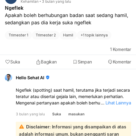
Kehamilan
3 bulan yang lalu
untuk berkonsultasi dengan dokter kandungan Anda
Ngeflek
sebelum mulai menggunakan produk skincare baru,
Apakah boleh berhubungan badan saat sedang hamil, 
termasuk moisturizer ini. Dokter dapat memberikan
sedangkan pas dia kerja suka ngeflek
rekomendasi yang paling sesuai dengan kondisi kulit dan
kehamilan Anda untuk menghindari risiko komplikasi atau
masalah kulit lebih lanjut.
Trimester 1
Trimester 2
Hamil
+
1 topik lainnya
1
Komentar
Suka
Bagikan
Simpan
Komentar
Hello Sehat AI
Ngeflek (spotting) saat hamil, terutama jika terjadi secara
teratur atau disertai gejala lain, memerlukan perhatian.
Mengenai pertanyaan apakah boleh berhubungan badan
...
Lihat Lainnya
saat sedang ngeflek, sebaiknya **dihindari terlebih
3 bulan yang lalu
Suka
masukan
dahulu dan segera konsultasikan dengan dokter**:
Flek selama kehamilan bisa menjadi tanda berbagai
Disclaimer:
Informasi yang disampaikan di atas
kondisi, mulai dari yang normal seperti perdarahan
adalah informasi umum, bukan pengganti saran
implantasi, hingga komplikasi yang lebih serius seperti