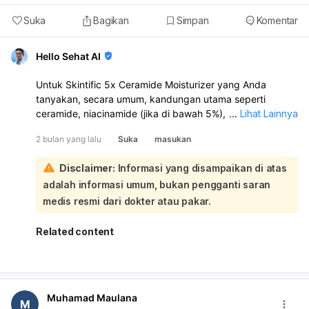
Suka
Bagikan
Simpan
Komentar
Hello Sehat AI
Untuk Skintific 5x Ceramide Moisturizer yang Anda
tanyakan, secara umum, kandungan utama seperti
ceramide, niacinamide (jika di bawah 5%), dan hyaluronic
...
Lihat Lainnya
acid yang sering ditemukan dalam produk tersebut,
2 bulan yang lalu
Suka
masukan
termasuk bahan yang relatif aman untuk digunakan oleh
ibu hamil. Konteks juga menyebutkan niacinamide aman
Disclaimer:
Informasi yang disampaikan di atas
dengan kandungan kurang dari 5% dan vitamin C serta
adalah informasi umum, bukan pengganti saran
hyaluronan (serupa dengan hyaluronic acid) sebagai
bahan yang aman:
medis resmi dari dokter atau pakar.
Namun, sangat penting untuk selalu memeriksa daftar
bahan lengkap pada kemasan produk Skintific 5x
Related content
Ceramide Moisturizer tersebut. Pastikan produk tidak
mengandung bahan-bahan yang harus dihindari selama
kehamilan, seperti hydroquinone, tretinoin, atau vitamin A
(retinol). Mengingat sensitivitas kulit yang dapat berubah
Muhamad Maulana
selama kehamilan akibat fluktuasi hormon, disarankan
M