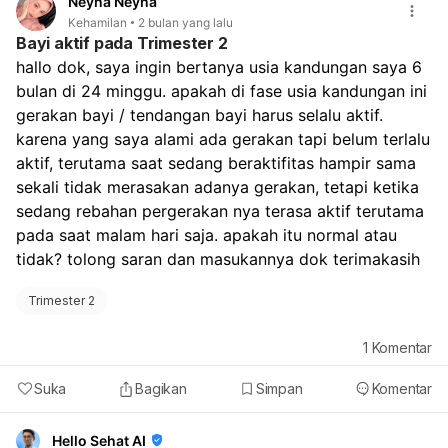
Neyna Neyna
termasuk keguguran atau kehamilan kosong. Sangat
Kehamilan
2 bulan yang lalu
penting untuk segera berkonsultasi kembali dengan
Bayi aktif pada Trimester 2
dokter spesialis kandungan Anda. Dokter akan
hallo dok, saya ingin bertanya usia kandungan saya 6 
melakukan evaluasi lebih lanjut, mungkin dengan USG
bulan di 24 minggu. apakah di fase usia kandungan ini 
ulang dan pemeriksaan tambahan lainnya, untuk
gerakan bayi / tendangan bayi harus selalu aktif. 
memastikan diagnosis dan menentukan penanganan
yang tepat.
karena yang saya alami ada gerakan tapi belum terlalu 
aktif, terutama saat sedang beraktifitas hampir sama 
sekali tidak merasakan adanya gerakan, tetapi ketika 
sedang rebahan pergerakan nya terasa aktif terutama 
pada saat malam hari saja. apakah itu normal atau 
tidak? tolong saran dan masukannya dok terimakasih
Trimester 2
1
Komentar
Suka
Bagikan
Simpan
Komentar
Hello Sehat AI