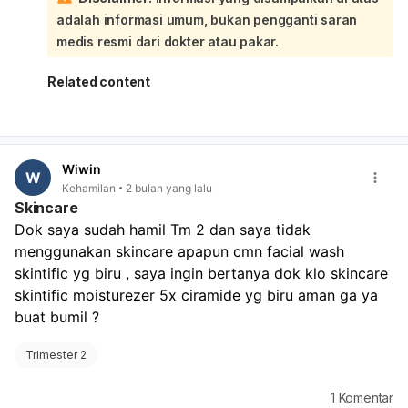
kulit terhadap produk tertentu bisa berbeda-beda.
adalah informasi umum, bukan pengganti saran
Meskipun ceramide umumnya dianggap aman, penting
untuk memastikan tidak ada bahan lain dalam formulasi
medis resmi dari dokter atau pakar.
produk tersebut yang berpotensi tidak aman selama
kehamilan. Dokter Anda dapat meninjau daftar bahan
Related content
lengkap dari produk tersebut dan memberikan
rekomendasi yang paling sesuai dengan kondisi
kesehatan Anda dan kehamilan Anda. Ini adalah langkah
terbaik untuk memastikan keamanan Anda dan bayi
Wiwin
Anda.
W
Kehamilan
2 bulan yang lalu
Skincare
Dok saya sudah hamil Tm 2 dan saya tidak 
menggunakan skincare apapun cmn facial wash 
skintific yg biru , saya ingin bertanya dok klo skincare 
skintific moisturezer 5x ciramide yg biru aman ga ya 
buat bumil ?
Trimester 2
1
Komentar