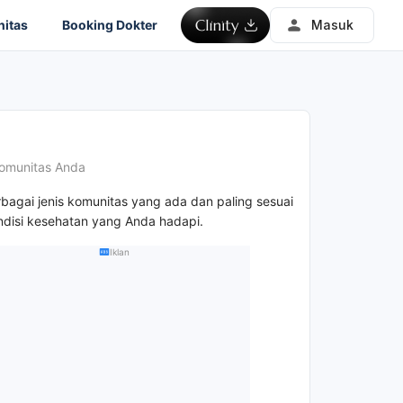
itas
Booking Dokter
Masuk
omunitas Anda
rbagai jenis komunitas yang ada dan paling sesuai
disi kesehatan yang Anda hadapi.
Iklan