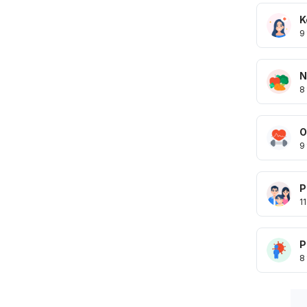
K
9
N
8
O
9
P
11
P
8