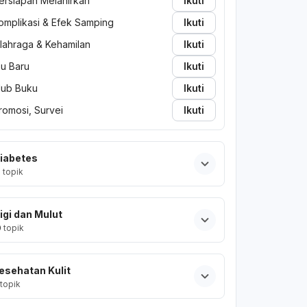
ersiapan Melahirkan
Ikuti
omplikasi & Efek Samping
Ikuti
lahraga & Kehamilan
Ikuti
bu Baru
Ikuti
lub Buku
Ikuti
romosi, Survei
Ikuti
iabetes
2
topik
igi dan Mulut
0
topik
esehatan Kulit
topik