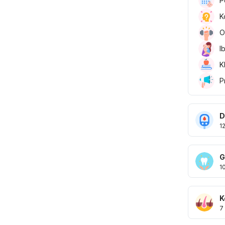
P
K
O
I
K
P
D
1
G
1
K
7