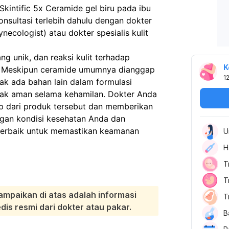
kintific 5x Ceramide gel biru pada ibu
onsultasi terlebih dahulu dengan dokter
necologist) atau dokter spesialis kulit
ng unik, dan reaksi kulit terhadap
K
a. Meskipun ceramide umumnya dianggap
1
ak ada bahan lain dalam formulasi
dak aman selama kehamilan. Dokter Anda
p dari produk tersebut dan memberikan
ngan kondisi kesehatan Anda dan
 terbaik untuk memastikan keamanan
U
H
T
T
ampaikan di atas adalah informasi
T
s resmi dari dokter atau pakar.
B