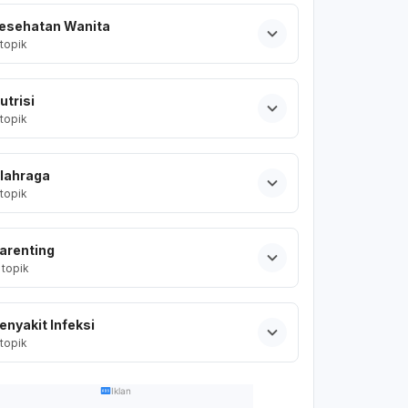
esehatan Wanita
topik
utrisi
topik
lahraga
topik
arenting
topik
enyakit Infeksi
topik
Iklan