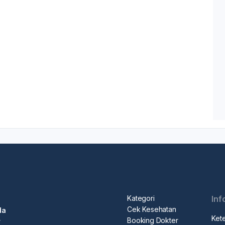
Kategori
Inf
Cek Kesehatan
da
Ket
Booking Dokter
r