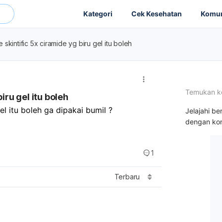
Kategori
Cek Kesehatan
Komun
 skintific 5x ciramide yg biru gel itu boleh
Temukan k
iru gel itu boleh
el itu boleh ga dipakai bumil ?
Jelajahi be
dengan kon
1
Terbaru