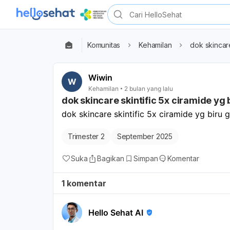
Komunitas
Kehamilan
dok skincare
Wiwin
W
Kehamilan
2 bulan yang lalu
dok skincare skintific 5x ciramide yg b
dok skincare skintific 5x ciramide yg biru g
Trimester 2
September 2025
Suka
Bagikan
Simpan
Komentar
1 komentar
Hello Sehat AI