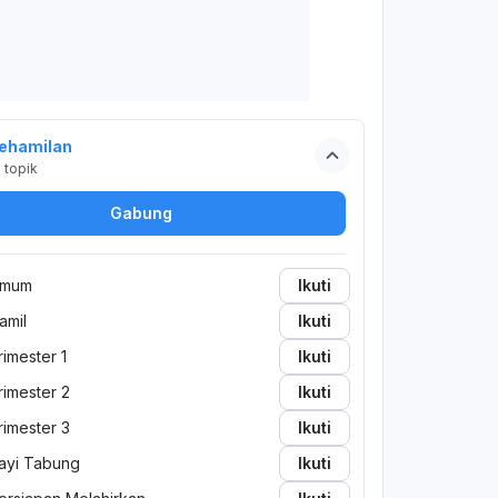
ehamilan
2
topik
Gabung
mum
Ikuti
amil
Ikuti
rimester 1
Ikuti
rimester 2
Ikuti
rimester 3
Ikuti
ayi Tabung
Ikuti