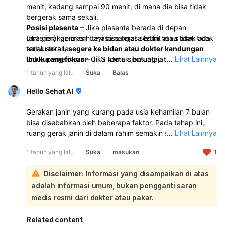
menit, kadang sampai 90 menit, di mana dia bisa tidak
bergerak sama sekali.
Posisi plasenta
– Jika plasenta berada di depan
(anterior), gerakan bayi bisa terasa lebih halus atau tidak
Jika gerakan masih terasa sangat sedikit atau tidak ada
terlalu terasa.
sama sekali,
segera ke bidan atau dokter kandungan
Ibu kurang fokus
untuk pemeriksaan CTG (detak jantung janin) atau USG.
– Jika kamu sibuk atau tidak
...
Lihat Lainnya
memperhatikan, gerakan bayi bisa saja terjadi tapi tidak
1 tahun yang lalu
Suka
Balas
terasa.
Penurunan cairan ketuban
– Air ketuban yang berkurang
Hello Sehat AI
bisa membatasi ruang gerak bayi.
Masalah pada janin atau tali pusat
Gerakan janin yang kurang pada usia kehamilan 7 bulan
– Misalnya tali pusat
melilit atau kurangnya oksigen bisa menyebabkan
bisa disebabkan oleh beberapa faktor. Pada tahap ini,
gerakan bayi berkurang.
ruang gerak janin di dalam rahim semakin sempit,
...
Lihat Lainnya
sehingga gerakan yang dirasakan mungkin tidak
1 tahun yang lalu
Suka
masukan
1
sebanyak sebelumnya. Selain itu, janin bisa mengalami
perubahan pola gerakan, seperti lebih banyak menggeliat
Disclaimer:
Informasi yang disampaikan di atas
daripada menendang:
Beberapa penyebab lain yang mungkin adalah posisi
adalah informasi umum, bukan pengganti saran
janin, volume cairan ketuban yang tidak memadai, atau
medis resmi dari dokter atau pakar.
adanya kondisi medis seperti hipoksia (kekurangan
oksigen) yang dapat mempengaruhi aktivitas janin. Jika
Related content