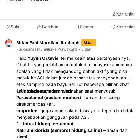
2
Komentar
Suka
Bagikan
Simpan
Komentar
Bidan Fani Mardliani Rohimah
Bidan
Puskesmas Munjuljaya Purwakarta
Bidan
Hallo
Yuyun Octavia,
terima kasih atas pertanyaan nya.
Obat flu yang relatif aman untuk ibu menyusui umumnya
adalah yang tidak mengandung bahan aktif yang bisa
masuk ke ASI dalam jumlah besar atau menyebabkan
efek samping pada bayi. Berikut beberapa pilihan obat
yang dianggap
1.
Untuk demam dan nyeri:
aman
digunakan saat menyusui:
Paracetamol (acetaminophen)
– aman dan sering
direkomendasikan.
Ibuprofen
– juga aman dalam dosis yang tepat dan tidak
menyebabkan gangguan pada ASI.
2.
Untuk hidung tersumbat:
Natrium klorida (semprot hidung saline)
– aman dan
alami.