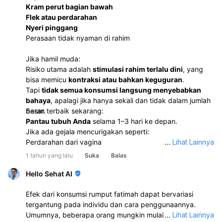
Kram perut bagian bawah
Flek atau perdarahan
Nyeri pinggang
Perasaan tidak nyaman di rahim
Jika hamil muda:
Risiko utama adalah
stimulasi rahim terlalu dini
, yang
bisa memicu
kontraksi atau bahkan keguguran
.
Tapi
tidak semua konsumsi langsung menyebabkan
bahaya
, apalagi jika hanya sekali dan tidak dalam jumlah
besar.
Saran terbaik sekarang:
Pantau tubuh Anda
selama 1–3 hari ke depan.
Jika ada gejala mencurigakan seperti:
Perdarahan dari vagina
...
Lihat Lainnya
Kram kuat seperti mau haid
1 tahun yang lalu
Suka
Balas
Nyeri tajam di perut/pinggang
Demam, mual berlebihan, atau pusing hebat
Hello Sehat AI
Segera ke
dokter kandungan atau IGD
.
Efek dari konsumsi rumput fatimah dapat bervariasi
tergantung pada individu dan cara penggunaannya.
Umumnya, beberapa orang mungkin mulai merasakan
...
Lihat Lainnya