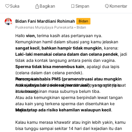
Suka
Bagikan
Simpan
Komentar
Bidan Fani Mardliani Rohimah
Bidan
Puskesmas Munjuljaya Purwakarta
Bidan
Hallo
vion,
terima kasih atas pertanyaan nya.
Kemungkinan hamil dalam situasi yang kamu jelaskan
sangat kecil, bahkan hampir tidak mungkin
, karena:
Laki-laki memakai celana dalam dan celana pendek
, jadi
tidak ada kontak langsung antara penis dan vagina.
Sperma tidak bisa menembus kain
, apalagi dua lapis
(celana dalam dan celana pendek).
Perempuan habis PMS (pramenstruasi atau mungkin
Namun, kalau:
maksudnya baru selesai menstruasi)
Ada ejakulasi di dekat vagina dan kainnya sangat tipis
, yang artinya saat
itu kemungkinan masa suburnya belum tiba.
atau basah,
Atau ada kemungkinan sperma berpindah lewat tangan
atau kain yang terkena sperma dan disentuhkan ke
vagina,
Maka tetap ada risiko kehamilan walaupun kecil
.
Kalau kamu merasa khawatir atau ingin lebih yakin, kamu
bisa tunggu sampai sekitar 14 hari dari kejadian itu dan