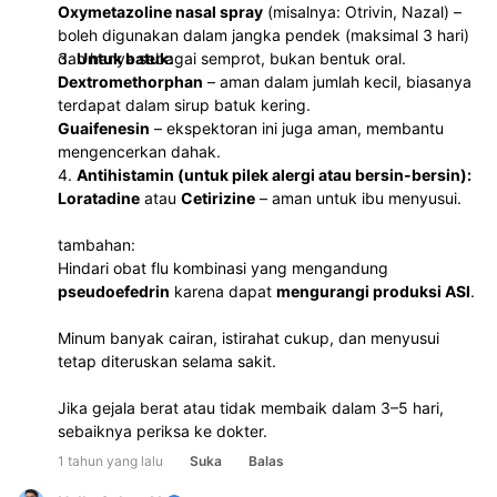
Oxymetazoline nasal spray
(misalnya: Otrivin, Nazal) –
boleh digunakan dalam jangka pendek (maksimal 3 hari)
dan hanya sebagai semprot, bukan bentuk oral.
3.
Untuk batuk:
Dextromethorphan
– aman dalam jumlah kecil, biasanya
terdapat dalam sirup batuk kering.
Guaifenesin
– ekspektoran ini juga aman, membantu
mengencerkan dahak.
4.
Antihistamin (untuk pilek alergi atau bersin-bersin):
Loratadine
atau
Cetirizine
– aman untuk ibu menyusui.
tambahan:
Hindari obat flu kombinasi yang mengandung
pseudoefedrin
karena dapat
mengurangi produksi ASI
.
Minum banyak cairan, istirahat cukup, dan menyusui
tetap diteruskan selama sakit.
Jika gejala berat atau tidak membaik dalam 3–5 hari,
sebaiknya periksa ke dokter.
1 tahun yang lalu
Suka
Balas