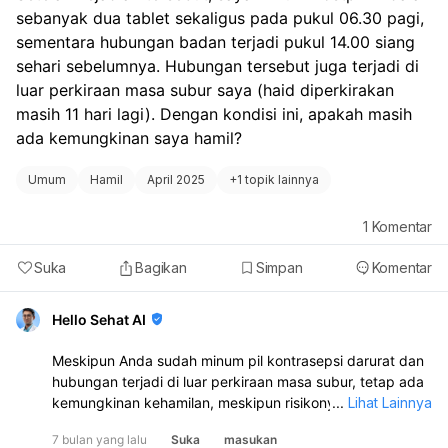
sebanyak dua tablet sekaligus pada pukul 06.30 pagi, 
sementara hubungan badan terjadi pukul 14.00 siang 
sehari sebelumnya. Hubungan tersebut juga terjadi di 
luar perkiraan masa subur saya (haid diperkirakan 
masih 11 hari lagi). Dengan kondisi ini, apakah masih 
ada kemungkinan saya hamil?
Umum
Hamil
April 2025
+
1 topik lainnya
1
Komentar
Suka
Bagikan
Simpan
Komentar
Hello Sehat AI
Meskipun Anda sudah minum pil kontrasepsi darurat dan
hubungan terjadi di luar perkiraan masa subur, tetap ada
kemungkinan kehamilan, meskipun risikonya berkurang:
...
Lihat Lainnya
Pria umumnya mengalami satu ejakulasi penuh, namun
7 bulan yang lalu
Suka
masukan
cairan pra-ejakulasi yang keluar sebelum ejakulasi utama