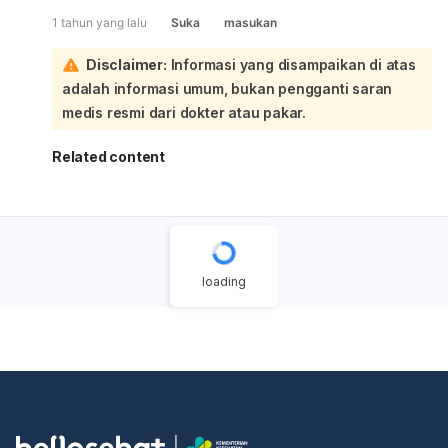
efek dalam waktu beberapa jam setelah konsumsi,
1 tahun yang lalu
Suka
masukan
sementara yang lain mungkin memerlukan waktu lebih
lama. Namun, penting untuk dicatat bahwa penelitian
Disclaimer:
Informasi yang disampaikan di atas
mengenai efektivitas dan waktu kerja rumput fatimah
adalah informasi umum, bukan pengganti saran
masih terbatas. Sebaiknya konsultasikan dengan dokter
atau ahli herbal untuk mendapatkan informasi yang lebih
medis resmi dari dokter atau pakar.
akurat dan sesuai dengan kondisi kesehatan Anda.
Related content
loading