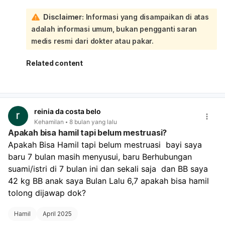
juga dapat mengandung sperma dan berpotensi
Disclaimer:
Informasi yang disampaikan di atas
menyebabkan kehamilan. Jadi, cairan putih yang keluar
adalah informasi umum, bukan pengganti saran
pertama kali itu bisa jadi adalah cairan pra-ejakulasi yang
mengandung sperma, atau bisa juga cairan pelumas
medis resmi dari dokter atau pakar.
vagina. Yang terpenting adalah potensi adanya sperma
yang masuk ke dalam vagina. Metode "keluar di luar"
Related content
(withdrawal) memiliki efektivitas yang tidak 100% karena
sperma bisa saja sudah keluar bersama cairan pra-
ejakulasi atau sebagian kecil sperma masih bisa
mencapai vagina. Namun, tindakan Anda meminum pil
reinia da costa belo
kontrasepsi darurat (Postpil Andalan) dalam waktu 72 jam
Kehamilan
8 bulan yang lalu
setelah berhubungan adalah langkah yang tepat untuk
Apakah bisa hamil tapi belum mestruasi?
mengurangi risiko kehamilan secara signifikan. Pil ini
Apakah Bisa Hamil tapi belum mestruasi  bayi saya 
bekerja dengan menunda atau mencegah ovulasi.
baru 7 bulan masih menyusui, baru Berhubungan 
Perkiraan masa subur memang penting, tetapi siklus
menstruasi bisa bergeser, dan sperma dapat bertahan
suami/istri di 7 bulan ini dan sekali saja  dan BB saya 
hidup di dalam tubuh wanita hingga beberapa hari. Oleh
42 kg BB anak saya Bulan Lalu 6,7 apakah bisa hamil 
karena itu, berhubungan seks di luar perkiraan masa
tolong dijawap dok?
subur tidak menjamin 100% tidak akan hamil. Untuk
memastikan, pantau siklus menstruasi Anda. Jika
Hamil
April 2025
menstruasi Anda terlambat atau tidak datang sesuai