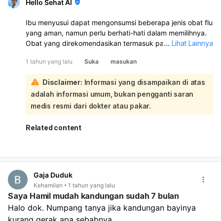
Hello Sehat AI
Ibu menyusui dapat mengonsumsi beberapa jenis obat flu
yang aman, namun perlu berhati-hati dalam memilihnya.
Obat yang direkomendasikan termasuk paracetamol atau
...
Lihat Lainnya
acetaminophen untuk meredakan gejala seperti demam
1 tahun yang lalu
Suka
masukan
dan nyeri, serta dekongestan untuk mengatasi hidung
tersumbat. Namun, sebaiknya pilih obat yang hanya
Disclaimer:
Informasi yang disampaikan di atas
mengandung satu bahan aktif dan hindari obat kombinasi
adalah informasi umum, bukan pengganti saran
yang mungkin mengandung zat yang tidak aman.:
Antihistamin seperti loratadine dan fexofenadine juga
medis resmi dari dokter atau pakar.
dapat digunakan, karena tidak menyebabkan kantuk dan
dianggap aman untuk ibu menyusui. Penting untuk selalu
Related content
berkonsultasi dengan dokter sebelum mengonsumsi obat
flu, terutama jika ada riwayat penyakit tertentu atau jika
ibu menyusui juga mengonsumsi obat lain. Pastikan untuk
membaca label dan mengikuti dosis yang dianjurkan
Gaja Duduk
untuk menghindari efek samping yang tidak diinginkan.
Kehamilan
1 tahun yang lalu
Saya Hamil mudah kandungan sudah 7 bulan
Halo dok. Numpang tanya jika kandungan bayinya 
kurang gerak apa sebabnya.