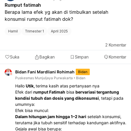
Rumput fatimah
Berapa lama efek yg akan di timbulkan setelah 
konsumsi rumput fatimah dok?
Hamil
Trimester 1
April 2025
2
Komentar
Suka
Bagikan
Simpan
Komentar
Bidan Fani Mardliani Rohimah
Bidan
Puskesmas Munjuljaya Purwakarta
Bidan
Hallo
Utik,
terima kasih atas pertanyaan nya
Efek dari
rumput Fatimah
bisa
bervariasi tergantung
kondisi tubuh dan dosis yang dikonsumsi
, tetapi pada
umumnya:
Efek bisa muncul:
Dalam hitungan jam hingga 1–2 hari
setelah konsumsi,
terutama jika tubuh sensitif terhadap kandungan aktifnya.
Gejala awal bisa berupa: