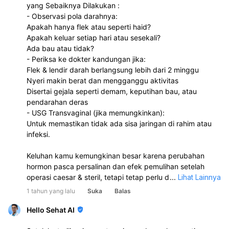
yang Sebaiknya Dilakukan :
- Observasi pola darahnya:
Apakah hanya flek atau seperti haid?
Apakah keluar setiap hari atau sesekali?
Ada bau atau tidak?
- Periksa ke dokter kandungan jika:
Flek & lendir darah berlangsung lebih dari 2 minggu
Nyeri makin berat dan mengganggu aktivitas
Disertai gejala seperti demam, keputihan bau, atau
pendarahan deras
- USG Transvaginal (jika memungkinkan):
Untuk memastikan tidak ada sisa jaringan di rahim atau
infeksi.
Keluhan kamu kemungkinan besar karena perubahan
hormon pasca persalinan dan efek pemulihan setelah
operasi caesar & steril, tetapi tetap perlu diwaspadai
...
Lihat Lainnya
kemungkinan infeksi atau gangguan rahim bila keluhan
1 tahun yang lalu
Suka
Balas
menetap atau memburuk.
Hello Sehat AI