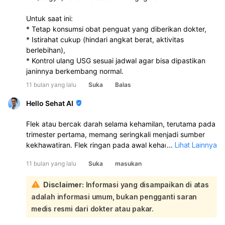
Untuk saat ini:
* Tetap konsumsi obat penguat yang diberikan dokter,
* Istirahat cukup (hindari angkat berat, aktivitas
berlebihan),
* Kontrol ulang USG sesuai jadwal agar bisa dipastikan
janinnya berkembang normal.
11 bulan yang lalu
Suka
Balas
Hello Sehat AI
Flek atau bercak darah selama kehamilan, terutama pada
trimester pertama, memang seringkali menjadi sumber
kekhawatiran. Flek ringan pada awal kehamilan bisa jadi
...
Lihat Lainnya
normal, seperti perdarahan implantasi yang terjadi saat
11 bulan yang lalu
Suka
masukan
embrio menempel pada dinding rahim. Namun, flek juga
bisa menjadi tanda kondisi yang memerlukan perhatian
Disclaimer:
Informasi yang disampaikan di atas
lebih lanjut:
adalah informasi umum, bukan pengganti saran
Melihat riwayat flek yang berulang dan adanya gumpalan
atau selaput kecil yang Anda sebutkan, sangat
medis resmi dari dokter atau pakar.
disarankan untuk segera berkonsultasi kembali dengan