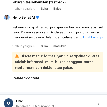
lakukan
tes kehamilan (testpack)
.
1 tahun yang lalu
Suka
Balas
Hello Sehat AI
Kehamilan dapat terjadi jika sperma berhasil mencapai sel
telur. Dalam kasus yang Anda sebutkan, jika pria hanya
mengenakan celana dalam dan celana pendek, ada
...
Lihat Lainnya
kemungkinan sperma dapat berpindah dari celana dalam
1 tahun yang lalu
Suka
masukan
ke vagina, terutama jika ada kontak langsung dan cairan
praejakulasi yang mengandung sperma.:
Disclaimer:
Informasi yang disampaikan di atas
Namun, jika pria tidak ejakulasi dan tidak ada cairan yang
adalah informasi umum, bukan pengganti saran
keluar, risiko kehamilan sangat kecil. Selain itu, jika
perempuan baru saja selesai menstruasi, kemungkinan
medis resmi dari dokter atau pakar.
untuk hamil juga lebih rendah karena biasanya ovulasi
terjadi sekitar 14 hari setelah menstruasi. Meskipun
Related content
demikian, untuk menghindari risiko kehamilan yang tidak
diinginkan, disarankan untuk menggunakan metode
kontrasepsi yang aman. Jika Anda memiliki kekhawatiran
lebih lanjut, sebaiknya konsultasikan dengan dokter atau
Utik
ahli kesehatan.
U
Kehamilan
1 tahun yang lalu