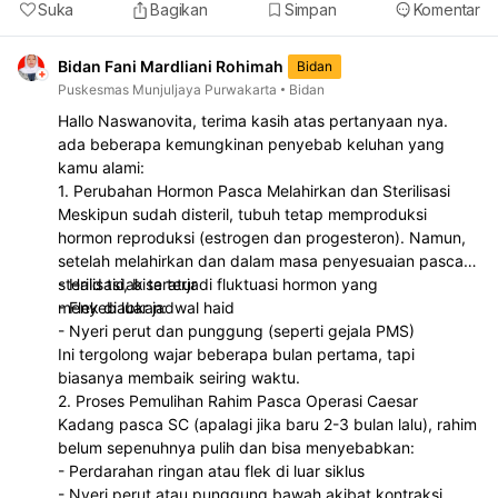
Suka
Bagikan
Simpan
Komentar
Bidan Fani Mardliani Rohimah
Bidan
Puskesmas Munjuljaya Purwakarta
Bidan
Hallo Naswanovita, terima kasih atas pertanyaan nya.
ada beberapa kemungkinan penyebab keluhan yang
kamu alami:
1. Perubahan Hormon Pasca Melahirkan dan Sterilisasi
Meskipun sudah disteril, tubuh tetap memproduksi
hormon reproduksi (estrogen dan progesteron). Namun,
setelah melahirkan dan dalam masa penyesuaian pasca
sterilisasi, bisa terjadi fluktuasi hormon yang
- Haid tidak teratur
menyebabkan:
- Flek di luar jadwal haid
- Nyeri perut dan punggung (seperti gejala PMS)
Ini tergolong wajar beberapa bulan pertama, tapi
biasanya membaik seiring waktu.
2. Proses Pemulihan Rahim Pasca Operasi Caesar
Kadang pasca SC (apalagi jika baru 2-3 bulan lalu), rahim
belum sepenuhnya pulih dan bisa menyebabkan:
- Perdarahan ringan atau flek di luar siklus
- Nyeri perut atau punggung bawah akibat kontraksi