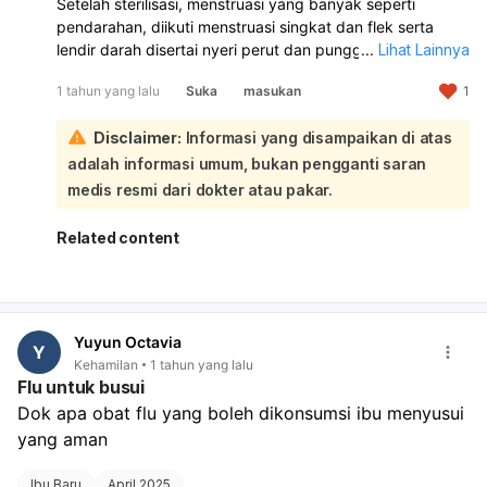
Setelah sterilisasi, menstruasi yang banyak seperti
pendarahan, diikuti menstruasi singkat dan flek serta
lendir darah disertai nyeri perut dan punggung, bisa jadi
...
Lihat Lainnya
efek samping sterilisasi atau perubahan hormon:
1 tahun yang lalu
Suka
masukan
1
Perdarahan hebat setelah melahirkan normal terjadi
selama 3-6 minggu, tetapi perlu diwaspadai jika
Disclaimer:
Informasi yang disampaikan di atas
berlebihan. Setelah melahirkan, ibu mengalami perubahan
fisik, termasuk keluarnya darah (lokia) yang berwarna
adalah informasi umum, bukan pengganti saran
dan konsistensi berbeda, serta perubahan hormon.
medis resmi dari dokter atau pakar.
Menstruasi bisa kembali setelah melahirkan, meskipun
menyusui dapat menunda siklus ini. Untuk memastikan
Related content
penyebabnya, sebaiknya konsultasikan dengan dokter
kandungan (Obstetrics and Gynecology). Dokter mungkin
akan melakukan pemeriksaan untuk menyingkirkan
penyebab lain seperti infeksi atau masalah pada rahim.
Yuyun Octavia
Y
Kehamilan
1 tahun yang lalu
Flu untuk busui
Dok apa obat flu yang boleh dikonsumsi ibu menyusui 
yang aman
Ibu Baru
April 2025