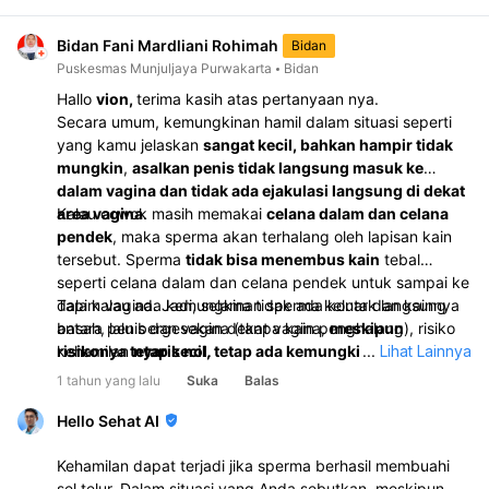
Bidan Fani Mardliani Rohimah
Bidan
Puskesmas Munjuljaya Purwakarta
Bidan
Hallo
vion,
terima kasih atas pertanyaan nya.
Secara umum, kemungkinan hamil dalam situasi seperti
yang kamu jelaskan
sangat kecil, bahkan hampir tidak
mungkin
,
asalkan penis tidak langsung masuk ke
dalam vagina dan tidak ada ejakulasi langsung di dekat
area vagina
Kalau cowok masih memakai
.
celana dalam dan celana
pendek
, maka sperma akan terhalang oleh lapisan kain
tersebut. Sperma
tidak bisa menembus kain
tebal
seperti celana dalam dan celana pendek untuk sampai ke
dalam vagina. Jadi, selama tidak ada kontak langsung
Tapi kalau ada kemungkinan sperma keluar dan kainnya
antara penis dan vagina (tanpa kain penghalang), risiko
basah, lalu bergesekan dekat vagina,
meskipun
kehamilan
risikonya tetap kecil, tetap ada kemungkinan
nyaris nol
.
...
Lihat Lainnya
. Jadi,
kalau kamu khawatir atau ingin lebih aman, penting untuk
1 tahun yang lalu
Suka
Balas
memperhatikan bentuk kontak dan gunakan
perlindungan.
Hello Sehat AI
Kehamilan dapat terjadi jika sperma berhasil membuahi
sel telur. Dalam situasi yang Anda sebutkan, meskipun