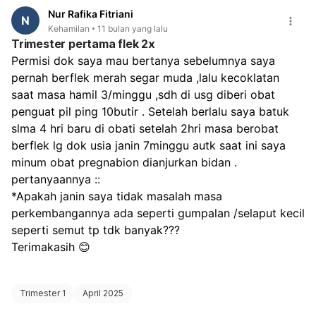
Nur Rafika Fitriani
N
Kehamilan
11 bulan yang lalu
Trimester pertama flek 2x
Permisi dok saya mau bertanya sebelumnya saya 
pernah berflek merah segar muda ,lalu kecoklatan 
saat masa hamil 3/minggu ,sdh di usg diberi obat 
penguat pil ping 10butir . Setelah berlalu saya batuk 
slma 4 hri baru di obati setelah 2hri masa berobat 
berflek lg dok usia janin 7minggu autk saat ini saya 
minum obat pregnabion dianjurkan bidan . 
pertanyaannya ::
*Apakah janin saya tidak masalah masa 
perkembangannya ada seperti gumpalan /selaput kecil 
seperti semut tp tdk banyak???
Terimakasih 😊 
Trimester 1
April 2025