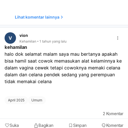
Anda merasa gerakan janin berkurang atau tidak terasa,
sangat penting untuk segera berkonsultasi dengan
dokter. Dokter mungkin akan melakukan pemeriksaan
Lihat komentar lainnya
seperti USG untuk memastikan kesehatan janin dan
memantau detak jantungnya. Jangan ragu untuk
mencatat frekuensi gerakan janin dan melaporkannya
vion
V
kepada dokter, terutama jika Anda merasakan perubahan
Kehamilan
1 tahun yang lalu
yang tidak biasa. Kesehatan janin adalah prioritas utama,
kehamilan
jadi pemeriksaan rutin sangat dianjurkan.
halo dok selamat malam saya mau bertanya apakah 
bisa hamil saat cowok memasukan alat kelaminnya ke 
dalam vagina cewek tetapi cowoknya memaki celana 
dalam dan celana pendek sedang yang perempuan 
tidak memakai celana 
April 2025
Umum
2
Komentar
Suka
Bagikan
Simpan
Komentar