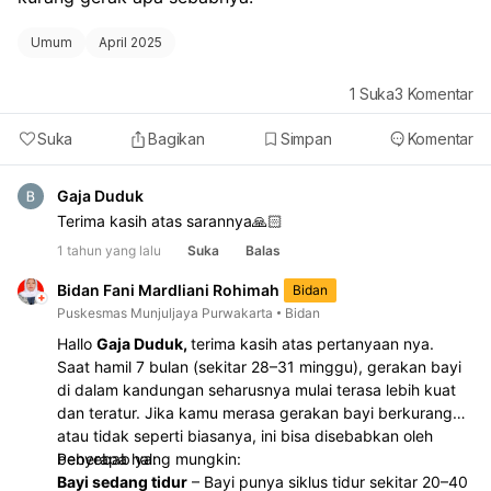
Umum
April 2025
1
Suka
3
Komentar
Suka
Bagikan
Simpan
Komentar
Gaja Duduk
Terima kasih atas sarannya🙏🏻
1 tahun yang lalu
Suka
Balas
Bidan Fani Mardliani Rohimah
Bidan
Puskesmas Munjuljaya Purwakarta
Bidan
Hallo
Gaja Duduk,
terima kasih atas pertanyaan nya.
Saat hamil 7 bulan (sekitar 28–31 minggu), gerakan bayi
di dalam kandungan seharusnya mulai terasa lebih kuat
dan teratur. Jika kamu merasa gerakan bayi berkurang
atau tidak seperti biasanya, ini bisa disebabkan oleh
beberapa hal:
Penyebab yang mungkin:
Bayi sedang tidur
– Bayi punya siklus tidur sekitar 20–40