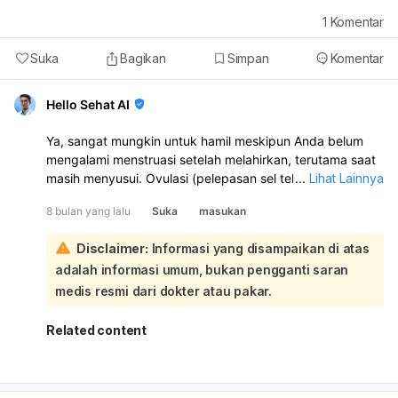
perkiraan, disarankan untuk melakukan tes kehamilan
1
Komentar
(menggunakan test pack) sekitar 1-2 minggu setelah
tanggal seharusnya menstruasi Anda. Jika hasilnya positif
Suka
Bagikan
Simpan
Komentar
atau Anda masih ragu, konsultasikan lebih lanjut dengan
dokter untuk pemeriksaan dan saran yang lebih akurat.
Hello Sehat AI
Ya, sangat mungkin untuk hamil meskipun Anda belum
mengalami menstruasi setelah melahirkan, terutama saat
masih menyusui. Ovulasi (pelepasan sel telur) dapat
...
Lihat Lainnya
terjadi sebelum menstruasi pertama Anda kembali,
8 bulan yang lalu
Suka
masukan
sehingga kehamilan bisa terjadi bahkan dengan satu kali
hubungan intim. Menyusui memang dapat menunda
Disclaimer:
Informasi yang disampaikan di atas
kembalinya kesuburan, namun bukan metode kontrasepsi
adalah informasi umum, bukan pengganti saran
yang 100% efektif. Untuk memastikan apakah Anda hamil
atau tidak, disarankan untuk melakukan tes kehamilan.
medis resmi dari dokter atau pakar.
Jika hasilnya positif atau Anda memiliki kekhawatiran
lebih lanjut, sebaiknya konsultasikan dengan dokter
Related content
kandungan untuk pemeriksaan dan saran lebih lanjut.