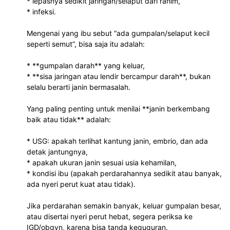
* lepasnya sedikit jaringan/selaput dari rahim,
* infeksi.
Mengenai yang ibu sebut “ada gumpalan/selaput kecil
seperti semut”, bisa saja itu adalah:
* **gumpalan darah** yang keluar,
* **sisa jaringan atau lendir bercampur darah**, bukan
selalu berarti janin bermasalah.
Yang paling penting untuk menilai **janin berkembang
baik atau tidak** adalah:
* USG: apakah terlihat kantung janin, embrio, dan ada
detak jantungnya,
* apakah ukuran janin sesuai usia kehamilan,
* kondisi ibu (apakah perdarahannya sedikit atau banyak,
ada nyeri perut kuat atau tidak).
Jika perdarahan semakin banyak, keluar gumpalan besar,
atau disertai nyeri perut hebat, segera periksa ke
IGD/obgyn, karena bisa tanda keguguran.