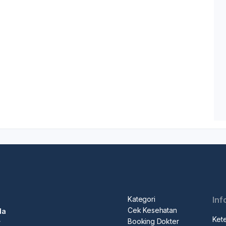
Kategori
Inf
Cek Kesehatan
da
Ket
Booking Dokter
r