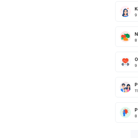
K
9
N
8
O
9
P
11
P
8