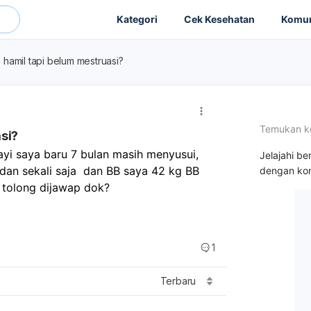
Kategori
Cek Kesehatan
Komun
 hamil tapi belum mestruasi?
Temukan k
si?
yi saya baru 7 bulan masih menyusui, 
Jelajahi be
 dan sekali saja  dan BB saya 42 kg BB 
dengan kon
l tolong dijawap dok?
1
Terbaru