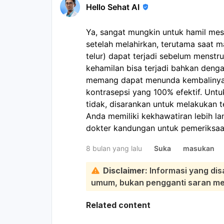
Hello Sehat AI
Ya, sangat mungkin untuk hamil me
setelah melahirkan, terutama saat m
telur) dapat terjadi sebelum menstr
kehamilan bisa terjadi bahkan denga
memang dapat menunda kembalinya
kontrasepsi yang 100% efektif. Unt
tidak, disarankan untuk melakukan te
Anda memiliki kekhawatiran lebih la
dokter kandungan untuk pemeriksaan 
8 bulan yang lalu
Suka
masukan
Disclaimer:
Informasi yang dis
umum, bukan pengganti saran medi
Related content