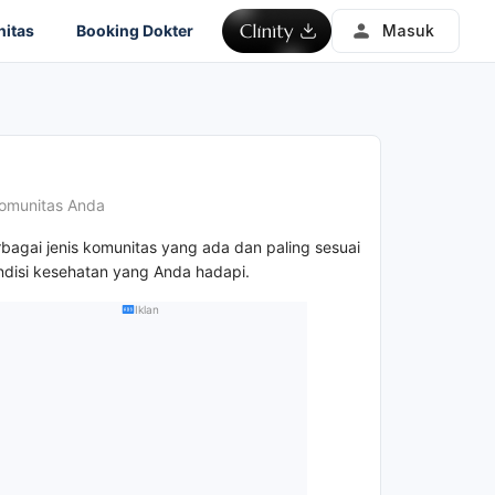
itas
Booking Dokter
Masuk
omunitas Anda
rbagai jenis komunitas yang ada dan paling sesuai
disi kesehatan yang Anda hadapi.
Iklan