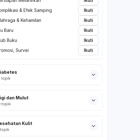
ersiapan Melahirkan
Ikuti
omplikasi & Efek Samping
Ikuti
lahraga & Kehamilan
Ikuti
bu Baru
Ikuti
lub Buku
Ikuti
romosi, Survei
Ikuti
iabetes
2
topik
igi dan Mulut
0
topik
esehatan Kulit
topik