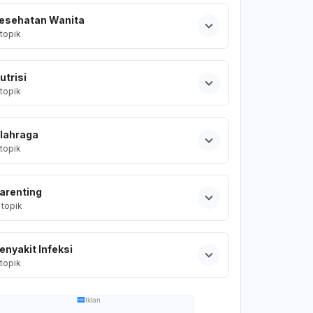
esehatan Wanita
topik
utrisi
topik
lahraga
topik
arenting
topik
enyakit Infeksi
topik
Iklan