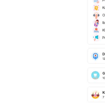
P
K
O
I
K
P
D
1
G
1
K
7