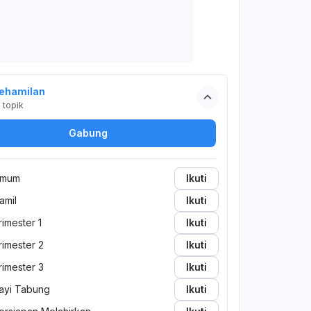
ehamilan
2
topik
Gabung
mum
Ikuti
amil
Ikuti
rimester 1
Ikuti
rimester 2
Ikuti
rimester 3
Ikuti
ayi Tabung
Ikuti