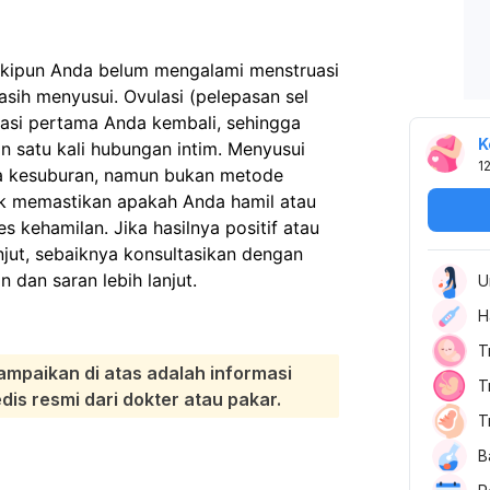
skipun Anda belum mengalami menstruasi
asih menyusui. Ovulasi (pelepasan sel
uasi pertama Anda kembali, sehingga
K
n satu kali hubungan intim. Menyusui
1
 kesuburan, namun bukan metode
uk memastikan apakah Anda hamil atau
s kehamilan. Jika hasilnya positif atau
njut, sebaiknya konsultasikan dengan
dan saran lebih lanjut.
U
H
T
ampaikan di atas adalah informasi
T
s resmi dari dokter atau pakar.
T
B