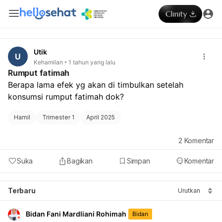
Utik
U
Kehamilan
1 tahun yang lalu
Rumput fatimah
Berapa lama efek yg akan di timbulkan setelah 
konsumsi rumput fatimah dok?
Hamil
Trimester 1
April 2025
2
Komentar
Suka
Bagikan
Simpan
Komentar
Terbaru
Urutkan
Bidan Fani Mardliani Rohimah
Bidan