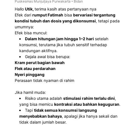
Puskesmas Munjuljaya Purwakarta
Bidan
Hallo 
Utik, 
terima kasih atas pertanyaan nya 
Efek dari 
rumput Fatimah
 bisa 
bervariasi tergantung 
kondisi tubuh dan dosis yang dikonsumsi
, tetapi pada 
umumnya:
Efek bisa muncul:
Dalam hitungan jam hingga 1–2 hari
 setelah 
konsumsi, terutama jika tubuh sensitif terhadap 
kandungan aktifnya.
Gejala awal bisa berupa:
Kram perut bagian bawah
Flek atau perdarahan
Nyeri pinggang
Perasaan tidak nyaman di rahim
Jika hamil muda:
Risiko utama adalah 
stimulasi rahim terlalu dini
, 
yang bisa memicu 
kontraksi atau bahkan keguguran
.
Tapi 
tidak semua konsumsi langsung 
menyebabkan bahaya
, apalagi jika hanya sekali dan 
tidak dalam jumlah besar.