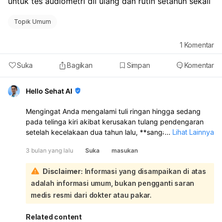
untuk tes audiometri dll ulang dan rutin setahun sekali
Topik Umum
1
Komentar
Suka
Bagikan
Simpan
Komentar
Hello Sehat AI
Mengingat Anda mengalami tuli ringan hingga sedang
pada telinga kiri akibat kerusakan tulang pendengaran
setelah kecelakaan dua tahun lalu, **sangat disarankan
...
Lihat Lainnya
untuk melakukan tes audiometri ulang tahun ini.**
3 bulan yang lalu
Suka
masukan
Pemeriksaan ulang ini penting untuk memantau kondisi
pendengaran Anda, apakah stabil, membaik, atau justru
Disclaimer:
Informasi yang disampaikan di atas
ada perubahan. Dengan tes audiometri, dokter atau
adalah informasi umum, bukan pengganti saran
audiolog dapat mengevaluasi fungsi pendengaran Anda
secara objektif dan membandingkannya dengan hasil
medis resmi dari dokter atau pakar.
sebelumnya:
Mengenai pemeriksaan rutin setiap tahun,
frekuensi
Related content