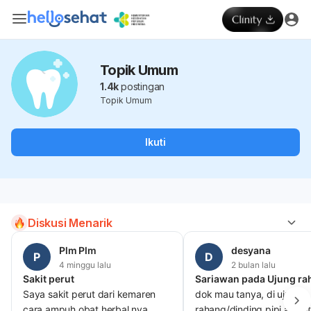
Topik Umum
1.4k
postingan
Topik Umum
Ikuti
Diskusi Menarik
Plm Plm
desyana
P
D
4 minggu lalu
2 bulan lalu
Sakit perut
Saya sakit perut dari kemaren
dok mau tanya, di ujung
cara ampuh obat herbal nya
rahang/dinding pipi atas i