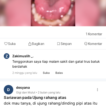
1
Komentar
Suka
Bagikan
Simpan
Komentar
Z
Zakimuslih _.
Tenggorokan saya tiap malam sakit dan gatal trus batuk
berdahak
2 minggu yang lalu
Suka
Balas
desyana
D
Gigi dan Mulut
2 bulan yang lalu
Sariawan pada Ujung rahang atas
dok mau tanya, di ujung rahang/dinding pipi atas itu 