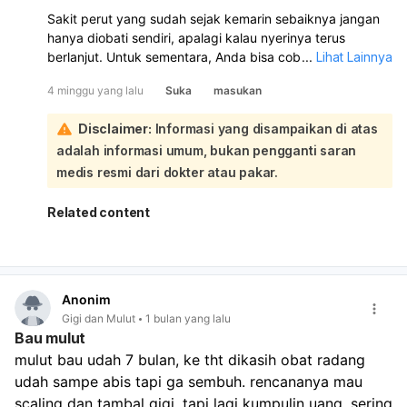
Sakit perut yang sudah sejak kemarin sebaiknya jangan
hanya diobati sendiri, apalagi kalau nyerinya terus
berlanjut. Untuk sementara, Anda bisa coba kompres
...
Lihat Lainnya
hangat di perut dan minum obat sesuai keluhan, misalnya
4 minggu yang lalu
Suka
masukan
antasida seperti Promag bila terasa asam lambung, atau
simetikon bila kembung. Jika disertai diare, loperamide
Disclaimer:
Informasi yang disampaikan di atas
bisa membantu, tetapi jangan dipakai bila ada demam
adalah informasi umum, bukan pengganti saran
tinggi, darah pada tinja, atau nyeri berat:
Untuk obat herbal, yang relatif aman adalah jahe hangat
medis resmi dari dokter atau pakar.
atau air hangat, tetapi ini hanya membantu meredakan
gejala, bukan mengatasi penyebabnya. Hindari makanan
Related content
pedas, asam, berlemak, kopi, dan makan dalam porsi
kecil dulu. Karena Anda ingin konsultasi ke dokter, itu
langkah yang tepat. Segera periksa lebih cepat bila nyeri
makin berat, perut keras, muntah terus, demam tinggi,
Anonim
BAB berdarah, atau tidak bisa makan/minum.
Gigi dan Mulut
1 bulan yang lalu
Bau mulut
mulut bau udah 7 bulan, ke tht dikasih obat radang 
udah sampe abis tapi ga sembuh. rencananya mau 
scaling dan tambal gigi, tapi lagi kumpulin uang. sering 