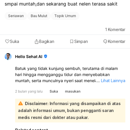
smpai muntah,dan sekarang buat nelen terasa sakit
Seriawan
Bau Mulut
Topik Umum
1
Komentar
Suka
Bagikan
Simpan
Komentar
Hello Sehat AI
Batuk yang tidak kunjung sembuh, terutama di malam
hari hingga mengganggu tidur dan menyebabkan
muntah, serta munculnya nyeri saat menelan,
...
Lihat Lainnya
menunjukkan bahwa kondisi Anda memerlukan evaluasi
2 bulan yang lalu
Suka
masukan
lebih lanjut meskipun gejala pegal-pegal dan pusing
sudah membaik:
Disclaimer:
Informasi yang disampaikan di atas
Beberapa kemungkinan penyebab batuk yang persisten,
adalah informasi umum, bukan pengganti saran
terutama di malam hari, dan nyeri menelan antara lain:
Sisa Lendir (Post Nasal Drip):
Lendir yang menumpuk
medis resmi dari dokter atau pakar.
di saluran napas dapat menyebabkan rasa gatal dan
kering di tenggorokan, yang sering memburuk saat