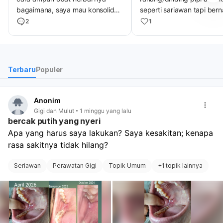
bagaimana, saya mau konsolidasi
seperti sariawan tapi ber
ke dokter
dan sakit, susah buat bica
2
1
makan, menelan. itu dise
karena apa ya dok?
Terbaru
Populer
Anonim
Gigi dan Mulut
1 minggu yang lalu
bercak putih yang nyeri
Apa yang harus saya lakukan? Saya kesakitan; kenapa 
rasa sakitnya tidak hilang?
Seriawan
Perawatan Gigi
Topik Umum
+
1 topik lainnya