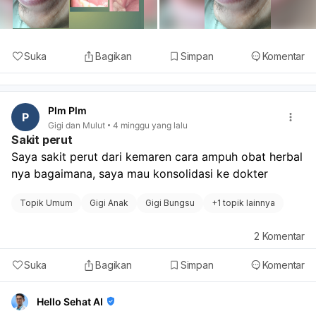
Suka
Bagikan
Simpan
Komentar
Plm Plm
P
Gigi dan Mulut
4 minggu yang lalu
Sakit perut
Saya sakit perut dari kemaren cara ampuh obat herbal 
nya bagaimana, saya mau konsolidasi ke dokter 
Topik Umum
Gigi Anak
Gigi Bungsu
+
1 topik lainnya
2
Komentar
Suka
Bagikan
Simpan
Komentar
Hello Sehat AI