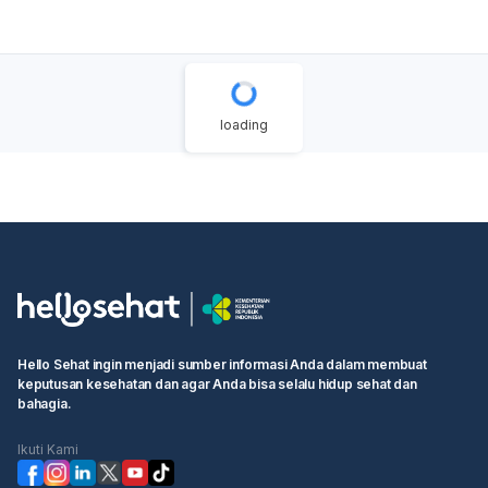
idealnya akan ditentukan oleh dokter spesialis THT atau
audiolog yang menangani Anda.
Untuk kondisi tuli yang
diketahui penyebabnya seperti kerusakan tulang
pendengaran akibat trauma, pemantauan berkala
seringkali direkomendasikan untuk melacak
perkembangan dan mempertimbangkan opsi
loading
penanganan lebih lanjut jika diperlukan, seperti operasi
atau alat bantu dengar. Oleh karena itu, konsultasikan
dengan dokter THT atau audiolog untuk mendapatkan
rekomendasi jadwal pemeriksaan yang paling sesuai
dengan kondisi Anda.
Hello Sehat ingin menjadi sumber informasi Anda dalam membuat
keputusan kesehatan dan agar Anda bisa selalu hidup sehat dan
bahagia.
Ikuti Kami