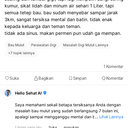
kumur, sikat lidah dan minum air sehari 1 Liter. tapi 
semua tetep bau. bau sudah menyebar sampar jarak 
3km, sangat tersiksa mental dan batin. tidak enak 
kepada keluarga dan teman teman. 
tidak ada sinus. makan permen pun udah ga mempan. 
Bau Mulut
Perawatan Gigi
Masalah Gigi Mulut Lainnya
+
7 topik lainnya
1
Komentar
Suka
Bagikan
Simpan
Komentar
Hello Sehat AI
Saya memahami sekali betapa tersiksanya Anda dengan
masalah bau mulut yang sudah berlangsung 7 bulan ini,
apalagi sampai mengganggu mental dan batin. Kondisi ini
...
Lihat Lainnya
memang sangat tidak nyaman dan bisa menurunkan
1 bulan yang lalu
Suka
masukan