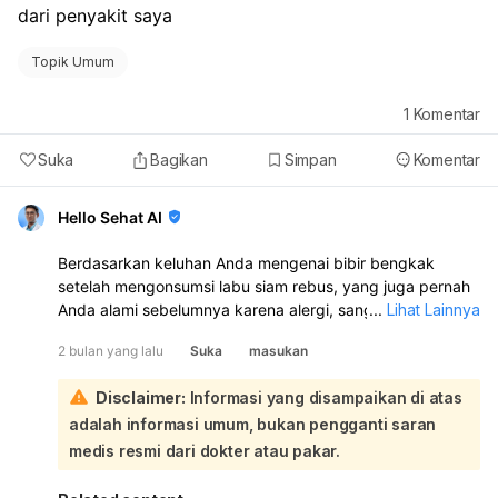
dari penyakit saya
Topik Umum
1
Komentar
Suka
Bagikan
Simpan
Komentar
Hello Sehat AI
Berdasarkan keluhan Anda mengenai bibir bengkak
setelah mengonsumsi labu siam rebus, yang juga pernah
Anda alami sebelumnya karena alergi, sangat mungkin ini
...
Lihat Lainnya
adalah reaksi alergi. Reaksi alergi terhadap makanan
2 bulan yang lalu
Suka
masukan
memang bisa menyebabkan pembengkakan pada bibir
atau area lain:
Disclaimer:
Informasi yang disampaikan di atas
Meskipun demikian, mengingat Anda sedang menjalani
adalah informasi umum, bukan pengganti saran
pengobatan untuk gagal jantung, kekhawatiran Anda
mengenai kemungkinan efek samping obat atau
medis resmi dari dokter atau pakar.
komplikasi dari kondisi jantung Anda sangatlah wajar.
Beberapa obat memang dapat menimbulkan reaksi alergi