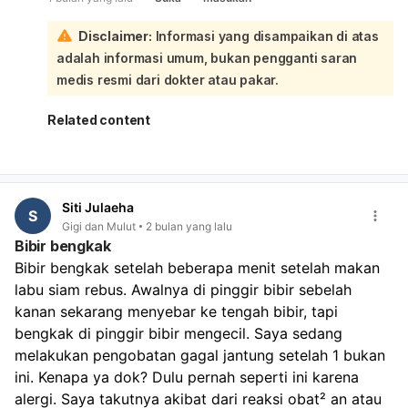
kepercayaan diri:
Melihat riwayat Anda sudah ke THT dan tidak membaik,
Disclaimer:
Informasi yang disampaikan di atas
serta rencana Anda untuk scaling dan tambal gigi,
adalah informasi umum, bukan pengganti saran
langkah tersebut sangat tepat dan perlu diprioritaskan.
Bau mulut yang persisten seringkali berakar pada
medis resmi dari dokter atau pakar.
masalah gigi dan mulut, seperti gigi berlubang dan
karang gigi. Karang gigi tidak bisa dihilangkan hanya
Related content
dengan menyikat gigi, melainkan memerlukan tindakan
scaling profesional. Gigi berlubang juga menjadi tempat
bakteri berkembang biak dan menghasilkan bau tidak
sedap. Meskipun Anda sudah rutin berkumur, menyikat
Siti Julaeha
lidah, dan minum air, masalah utama mungkin terletak
S
Gigi dan Mulut
2 bulan yang lalu
pada karang gigi dan gigi berlubang yang belum
Bibir bengkak
tertangani. Segera usahakan untuk melakukan scaling
Bibir bengkak setelah beberapa menit setelah makan 
dan penambalan gigi. Setelah masalah gigi dan karang
labu siam rebus. Awalnya di pinggir bibir sebelah 
gigi teratasi, lanjutkan kebiasaan baik Anda dalam
menjaga kebersihan mulut. Jika setelah tindakan tersebut
kanan sekarang menyebar ke tengah bibir, tapi 
bau mulut masih belum hilang, barulah kita perlu
bengkak di pinggir bibir mengecil. Saya sedang 
mempertimbangkan kemungkinan penyebab lain seperti
melakukan pengobatan gagal jantung setelah 1 bukan 
mulut kering, refluks asam lambung, atau kondisi medis
ini. Kenapa ya dok? Dulu pernah seperti ini karena 
lainnya yang mungkin memerlukan pemeriksaan lebih
alergi. Saya takutnya akibat dari reaksi obat² an atau 
lanjut ke dokter umum atau spesialis lain.