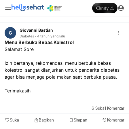
Giovanni Bastian
G
Diabetes
4 tahun yang lalu
Menu Berbuka Bebas Kolestrol
Selamat Sore
Izin bertanya, rekomendasi menu berbuka bebas 
kolestrol sangat dianjurkan untuk penderita diabetes 
agar bisa menjaga pola makan saat berbuka puasa.
Terimakasih 
6
Suka
1
Komentar
Suka
Bagikan
Simpan
Komentar