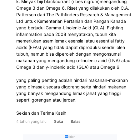
k. Minyak biji blackcurrant (ribes nigrum)mengandung 
Omega 3 dan Omega 6. Riset yang dilakukan oleh C.A. 
Patterson dari The Pathfinders Research & Management 
Ltd untuk Kementerian Pertanian dan Pangan Kanada 
yang berjudul Gamma-Linolenic Acid (GLA), Fighting 
inflammation pada 2008 menyatakan, tubuh kita 
memerlukan asam lemak esensial atau essential fatty 
acids (EFAs) yang tidak dapat diproduksi sendiri oleh 
tubuh, namun bisa diperoleh dengan mengonsumsi 
makanan yang mengandung α-linolenic acid (LNA) atau 
Omega 3 dan γ-linolenic acid (GLA) atau Omega 6.
yang paling penting adalah hindari makanan-makanan 
yang dimasak secara digoreng serta hindari makanan 
yang banyak mengandung lemak jahat yang tinggi 
seperti gorengan atau jeroan. 
Sekian dan Terima Kasih 
4 tahun yang lalu
Suka
Balas
Iklan