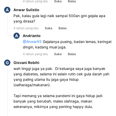
4 tahun yang lalu
Suka
Balas
A
Anwar Sulistio
Pak, kalau gula lagi naik sampai 500an gini gejala apa 
yang dirasa?
4 tahun yang lalu
Suka
Balas
A
Andrianto
@
Anwar93
Gejalanya pusing, badan lemas, keringat 
dingin, kadang mual juga.
4 tahun yang lalu
Suka
Balas
G
Giovani Robihi
wah tinggi juga ya pak.  Di keluarga saya juga banyak 
yang diabetes, selama ini selain rutin cek gula darah yah 
yang paling utama itu jaga gaya hidup 
(oalharaga/makanan).

Tapi memang ya selama pandemi ini gaya hidup jadi 
banyak yang berubah, males olahraga, makan 
sekenanya, mikirnya yang penting happy dulu. 
