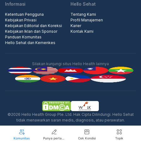
Informasi
Hello Sehat
Ketentuan Pengguna
Tentang Kami
Kebijakan Privasi
Profil Manajemen
Kebijakan Editorial dan Koreksi
Karier
Kebijakan Iklan dan Sponsor
Kontak Kami
Panduan Komunitas
Hello Sehat dan Kemenkes
Silakan kunjungi situs Hello Health lainnya
Iklan
©2026 Hello Health Group Pte. Ltd. Hak Cipta Dilindungi. Hello Sehat
tidak menawarkan saran medis, diagnosis, atau perawatan.
Komunitas
Punya pertanyaan seputar kesehatan?
Cek Kondisi
Topik