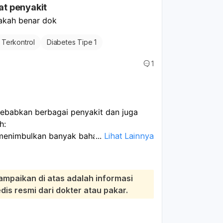
t penyakit
terjadi komplikasi lebih lanjut. Selain
ang ketat juga sangat krusial untuk
pakah benar dok
 mencegah munculnya lepuhan atau
 Terkontrol
Diabetes Tipe 1
1
ebabkan berbagai penyakit dan juga
h:
 menimbulkan banyak bahaya bagi tubuh,
...
Lihat Lainnya
bkan kerusakan jantung (melemahkan
 serangan jantung dan stroke),
ampaikan di atas adalah informasi
 otak (memperlambat penyaluran
s resmi dari dokter atau pakar.
erilaku, kecemasan, hilang ingatan),
 sirosis), dan kerusakan ginjal
lit dan dehidrasi).