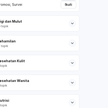
romosi, Survei
Ikuti
igi dan Mulut
0
topik
ehamilan
2
topik
esehatan Kulit
topik
esehatan Wanita
topik
utrisi
topik