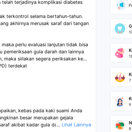
 telah terjadinya komplikasi diabetes
P
dak terkontrol selama bertahun-tahun.
 yang akhirnya merusak saraf dari tangan
G
1
maka perlu evaluasi lanjutan tidak bisa
K
rlu pemeriksaan gula darah dan lainnya
1
, maka siilakan segera periksakan ke
PD) terdekat
K
7
K
9
paikan, kebas pada kaki suami Anda
ungkinan besar merupakan gejala
N
saraf akibat kadar gula darah tinggi yang
...
Lihat Lainnya
8
ng. Kondisi ini dapat menyebabkan