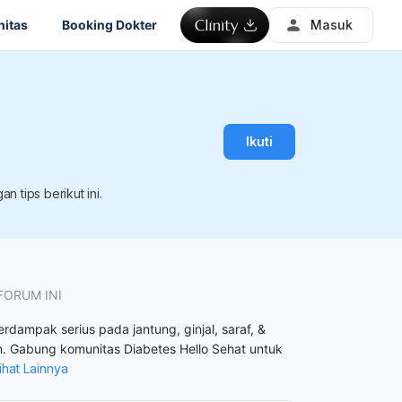
itas
Booking Dokter
Masuk
Ikuti
 tips berikut ini.
FORUM INI
rdampak serius pada jantung, ginjal, saraf, &
n. Gabung komunitas Diabetes Hello Sehat untuk
ihat Lainnya