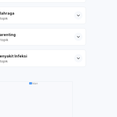
lahraga
topik
arenting
topik
enyakit Infeksi
topik
Iklan