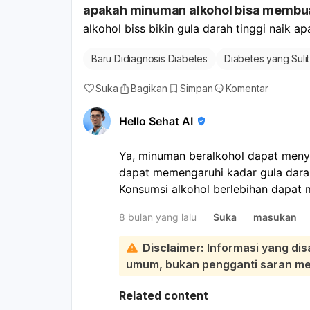
apakah minuman alkohol bisa membua
luka dan mencegah infeksi agar tidak 
itu, pengendalian kadar gula darah y
alkohol biss bikin gula darah tinggi naik a
membantu proses penyembuhan dan
Baru Didiagnosis Diabetes
Diabetes yang Sulit
komplikasi lain di kemudian hari.
Suka
Bagikan
Simpan
Komentar
Hello Sehat AI
Ya, minuman beralkohol dapat meny
dapat memengaruhi kadar gula dara
Konsumsi alkohol berlebihan dapat
antara lain:
8 bulan yang lalu
Suka
masukan
Kerusakan organ:
Dapat menyeba
otot jantung, meningkatkan risiko
Disclaimer:
Informasi yang dis
peradangan pankreas, kerusakan
umum, bukan pengganti saran medi
informasi antarsaraf, perubahan p
kerusakan hati (gangguan hati dan
Related content
(mengganggu keseimbangan elektro