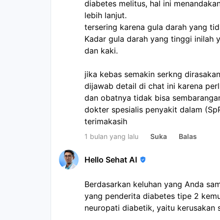
diabetes melitus, hal ini menandakan
lebih lanjut.
tersering karena gula darah yang ti
Kadar gula darah yang tinggi inilah
dan kaki.
jika kebas semakin serkng dirasakan 
dijawab detail di chat ini karena pe
dan obatnya tidak bisa sembarangan
dokter spesialis penyakit dalam (Sp
terimakasih
1 bulan yang lalu
Suka
Balas
Hello Sehat AI
Berdasarkan keluhan yang Anda sam
yang penderita diabetes tipe 2 kem
neuropati diabetik, yaitu kerusakan 
tidak terkontrol dalam jangka panja