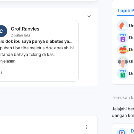
Topik 
U
Crof Ranvles
C
2 bulan lalu
Di
Halo dok ibu saya punya diabetes yang tidak terkontrol tiba tiba ada lepuhan di jari trus meletus cara apa bahaya dok?
puhan tiba tiba meletus dok apakah ini
Di
rtanda bahaya tolong di kasi
njelasan
Ol
1
Di
Temukan k
Jelajahi be
dengan kon
D