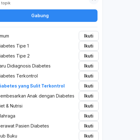
2
topik
Gabung
mum
Ikuti
iabetes Tipe 1
Ikuti
iabetes Tipe 2
Ikuti
aru Didiagnosis Diabetes
Ikuti
iabetes Terkontrol
Ikuti
iabetes yang Sulit Terkontrol
Ikuti
embesarkan Anak dengan Diabetes
Ikuti
iet & Nutrisi
Ikuti
lahraga
Ikuti
erawat Pasien Diabetes
Ikuti
lub Buku
Ikuti