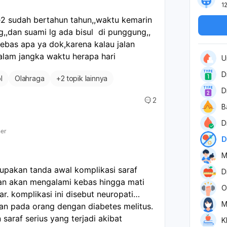
1
e2 sudah bertahun tahun,,waktu kemarin 
g,,dan suami lg ada bisul  di punggung,,
bas apa ya dok,karena kalau jalan 
dalam jangka waktu herapa hari
U
D
l
Olahraga
+
2 topik lainnya
D
2
B
D
ner
D
M
upakan tanda awal komplikasi saraf
D
aan akan mengalami kebas hingga mati
O
ar. komplikasi ini disebut neuropati
M
fan pada orang dengan diabetes melitus.
saraf serius yang terjadi akibat
K