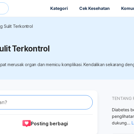
Kategori
Cek Kesehatan
Komun
 Sulit Terkontrol
lit Terkontrol
dapat merusak organ dan memicu komplikasi. Kendalikan sekarang dengan
TENTANG 
an?
Diabetes be
penglihata
dukung
...
L
Posting berbagi