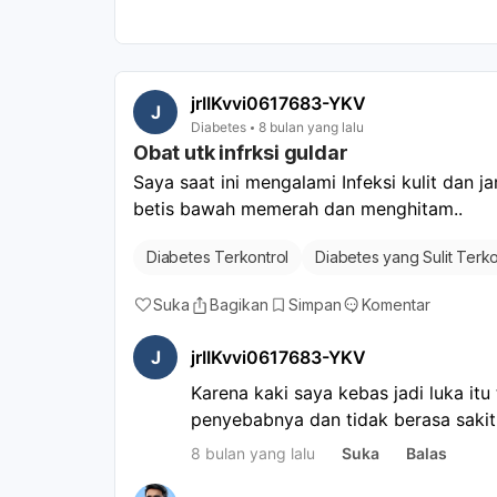
Peningkatan risiko penyakit lain:
gangguan kecemasan, potensi kan
gangguan kehamilan.
Gangguan hormonal:
Alkohol me
jrIIKvvi0617683-YKV
J
kesehatan tubuh, termasuk mengg
Diabetes
8 bulan yang lalu
Obat utk infrksi guldar
glukagon, yang dapat menyebabkan
atau kerusakan otak. Ini juga da
Saya saat ini mengalami Infeksi kulit dan ja
resistensi insulin, dan meningkatka
betis bawah memerah dan menghitam.. 
minuman beralkohol termasuk da
Diabetes Terkontrol
Diabetes yang Sulit Terko
menyebabkan gula darah tinggi ji
menjaga kesehatan dan mencegah 
Suka
Bagikan
Simpan
Komentar
sangat disarankan untuk membata
J
jrIIKvvi0617683-YKV
Karena kaki saya kebas jadi luka itu
penyebabnya dan tidak berasa sakit
8 bulan yang lalu
Suka
Balas