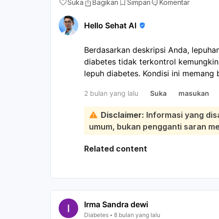
Suka
Bagikan
Simpan
Komentar
pengobatan adalah langkah penting
komplikasinya.
Hello Sehat AI
Berdasarkan deskripsi Anda, lepuhan
diabetes tidak terkontrol kemungkin
lepuh diabetes. Kondisi ini memang b
terutama yang kadar gulanya tidak t
2 bulan yang lalu
Suka
masukan
Meskipun lepuh diabetes seringkali 
bening, serta dapat sembuh sendiri
Disclaimer:
Informasi yang dis
pecah, ini memerlukan perhatian seri
umum, bukan pengganti saran medi
apa pun, termasuk lepuhan yang peca
dan penyembuhan yang lambat akibat
Related content
pada penderita diabetes dapat berk
tidak ditangani dengan baik. Saran 
bisa dokter umum atau spesialis ku
tepat. Dokter akan membersihkan lu
salep antibiotik untuk mencegah in
Irma Sandra dewi
perawatan luka yang benar. Sangat 
Diabetes
8 bulan yang lalu