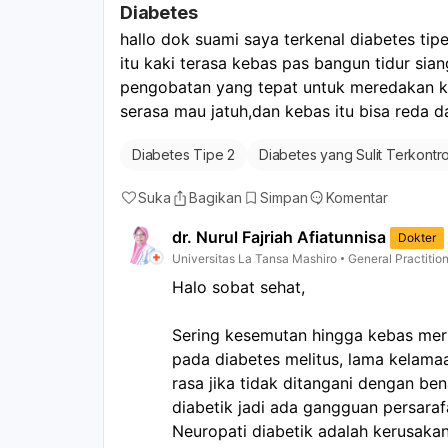
Diabetes
hallo dok suami saya terkenal diabetes tip
itu kaki terasa kebas pas bangun tidur sian
pengobatan yang tepat untuk meredakan ke
serasa mau jatuh,dan kebas itu bisa reda 
Diabetes Tipe 2
Diabetes yang Sulit Terkontro
Suka
Bagikan
Simpan
Komentar
dr. Nurul Fajriah Afiatunnisa
Dokter
Universitas La Tansa Mashiro
General Practitio
Halo sobat sehat,
Sering kesemutan hingga kebas mer
pada diabetes melitus, lama kelam
rasa jika tidak ditangani dengan ben
diabetik jadi ada gangguan persara
Neuropati diabetik adalah kerusakan 