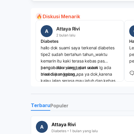
Diskusi Menarik
Attaya Rivi
A
2 bulan lalu
Diabetes
hallo dok suami saya terkenal diabetes
Le
tipe2 sudah bertahun tahun,,waktu
pe
kemarin itu kaki terasa kebas pas
pe
bangun tidur siang,,dan suami lg ada
pengobatan yang tepat untuk
meredakan kebas apa ya dok,karena
bisul di punggung,,
kalau jalan serasa mau jatuh,dan kebas
itu bisa reda dalam jangka waktu herapa
2
hari
Terbaru
Populer
Attaya Rivi
A
Diabetes
1 bulan yang lalu