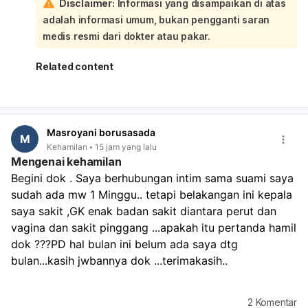
Disclaimer:
Informasi yang disampaikan di atas
periksa ke **dokter umum, spesialis tidur, atau
neurologi** untuk evaluasi dan penanganan.
adalah informasi umum, bukan pengganti saran
medis resmi dari dokter atau pakar.
Related content
Masroyani borusasada
M
Kehamilan
15 jam yang lalu
Mengenai kehamilan
Begini dok . Saya berhubungan intim sama suami saya 
sudah ada mw 1 Minggu.. tetapi belakangan ini kepala 
saya sakit ,GK enak badan sakit diantara perut dan 
vagina dan sakit pinggang ...apakah itu pertanda hamil 
dok ???PD hal bulan ini belum ada saya dtg 
bulan...kasih jwbannya dok ...terimakasih..
2
Komentar