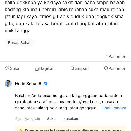
hallo dokknpa ya kakisya sakit dari paha smpe bawah, 
kadang klo mau berdiri. abis rebahan suka mau roboh 
jatuh lagi kaya lemes git abis duduk dan jongkok sma 
gitu, dan kaki terasa berat saat d angkat atau jalan 
naik tangga
Resep Sehat
1
Komentar
Suka
Bagikan
Simpan
Komentar
Hello Sehat AI
Keluhan Anda bisa mengarah ke gangguan pada sistem
gerak atau saraf, misalnya cedera/nyeri otot, masalah
sendi atau tulang belakang, atau gangguan saraf yang
...
Lihat Lainnya
membuat kaki terasa lemas dan berat. Karena ada rasa
4 jam yang lalu
Suka
masukan
mau jatuh, lemas setelah duduk/berjongkok, dan kaki
berat saat naik tangga, sebaiknya diperiksa langsung:
Disclaimer:
Informasi yang disampaikan di atas