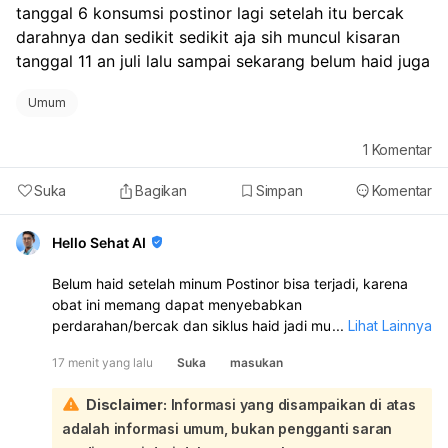
tanggal 6 konsumsi postinor lagi setelah itu bercak 
darahnya dan sedikit sedikit aja sih muncul kisaran 
tanggal 11 an juli lalu sampai sekarang belum haid juga
Umum
1
Komentar
Suka
Bagikan
Simpan
Komentar
Hello Sehat AI
Belum haid setelah minum Postinor bisa terjadi, karena
obat ini memang dapat menyebabkan
perdarahan/bercak dan siklus haid jadi mundur atau tidak
...
Lihat Lainnya
teratur. Namun, karena kamu juga sempat berhubungan
17 menit yang lalu
Suka
masukan
lagi tanggal 5 Juli, tetap ada kemungkinan hamil.
Sebaiknya lakukan tes kehamilan sekarang, terutama
Disclaimer:
Informasi yang disampaikan di atas
kalau haid sudah terlambat. Kalau hasilnya negatif tapi
adalah informasi umum, bukan pengganti saran
haid tetap belum datang, ulangi 1 minggu kemudian atau