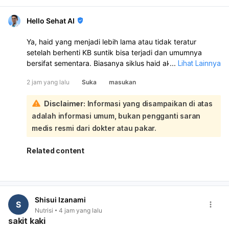
Hello Sehat AI
Ya, haid yang menjadi lebih lama atau tidak teratur
setelah berhenti KB suntik bisa terjadi dan umumnya
bersifat sementara. Biasanya siklus haid akan kembali
...
Lihat Lainnya
normal dalam 6–10 bulan setelah suntikan terakhir:
2 jam yang lalu
Suka
masukan
Untuk membantu haid lebih lancar, Anda bisa menjaga
berat badan ideal, rutin olahraga, makan bergizi,
Disclaimer:
Informasi yang disampaikan di atas
mengontrol stres, dan tidur cukup. Bila perlu, periksa ke
adalah informasi umum, bukan pengganti saran
dokter untuk memastikan tidak ada penyebab lain seperti
gangguan hormon, PCOS, tiroid, atau miom. Karena Anda
medis resmi dari dokter atau pakar.
sudah sampai 16 hari haid tidak berhenti, sebaiknya
periksa ke dokter kandungan/penyakit dalam, apalagi
Related content
jika darahnya banyak, ada pusing, lemas, nyeri hebat,
atau keluar gumpalan.
Shisui Izanami
S
Nutrisi
4 jam yang lalu
sakit kaki