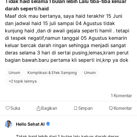
Tidak haid selama 1 bulan lebih Lalu tiba-tiba keluar
darah seperti haid
Maaf dok mau bertanya, saya haid terakhir 15 Juni 
dan jadwal haid 15 juli sampai 04 Agustus tidak 
kunjung haid ,dan di awali gejala seperti hamil . tetapi 
di tespek negatif,namun tanggal 05 Agustus kemarin 
keluar bercak darah ringan sehingga menjadi sangat 
deras selama 3 hari di sertai pusing,lemas,kram perut 
bagian bawah.baru pertama kli seperti ini,knp ya dok
Umum
Komplikasi & Efek Samping
Umum
+
2 topik lainnya
1
Komentar
Suka
Bagikan
Simpan
Komentar
Hello Sehat AI
Tidak haid lebih dari 1 bulan lalu keluar darah deras