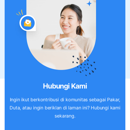
Hubungi Kami
Ingin ikut berkontribusi di komunitas sebagai Pakar,
Duta, atau ingin beriklan di laman ini? Hubungi kami
sekarang.