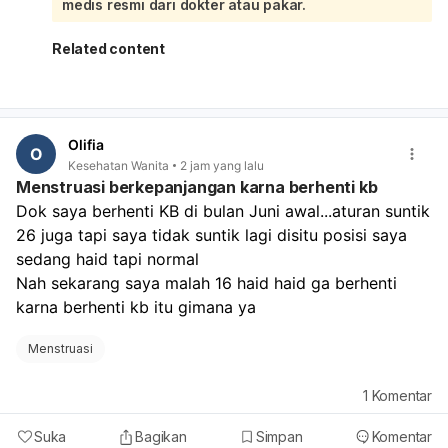
periksakan ke dokter kandungan. Segera periksa juga
medis resmi dari dokter atau pakar.
bila perdarahannya sangat banyak, nyeri hebat, atau ada
keputihan berbau/ gatal.
Related content
Olifia
O
Kesehatan Wanita
2 jam yang lalu
Menstruasi berkepanjangan karna berhenti kb
Dok saya berhenti KB di bulan Juni awal...aturan suntik 
26 juga tapi saya tidak suntik lagi disitu posisi saya 
sedang haid tapi normal
Nah sekarang saya malah 16 haid haid ga berhenti 
karna berhenti kb itu gimana ya
Menstruasi
1
Komentar
Suka
Bagikan
Simpan
Komentar