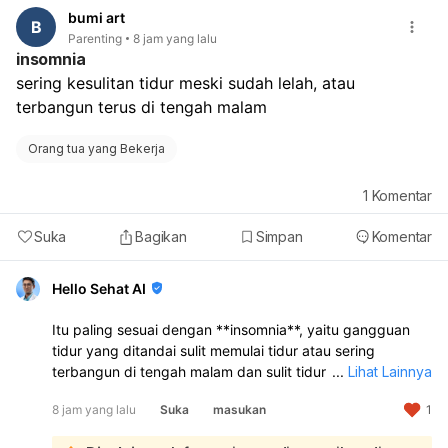
urine pagi.
bumi art
Kalau hasil negatif tapi haid tetap belum datang, ulangi
B
Parenting
8 jam yang lalu
tes 1 minggu kemudian.
insomnia
Bila tetap belum haid atau ada nyeri perut hebat,
sering kesulitan tidur meski sudah lelah, atau 
perdarahan banyak, pusing, atau keputihan
terbangun terus di tengah malam
berbau/nyeri, sebaiknya periksa ke dokter kandungan.
Jadi, belum haid setelah Postinor masih bisa karena
efek obat, tetapi kehamilan tetap harus disingkirkan
Orang tua yang Bekerja
dengan test pack.
1
Komentar
Suka
Bagikan
Simpan
Komentar
Hello Sehat AI
Itu paling sesuai dengan **insomnia**, yaitu gangguan
tidur yang ditandai sulit memulai tidur atau sering
terbangun di tengah malam dan sulit tidur kembali.
...
Lihat Lainnya
Kondisi ini bisa dipicu stres, kebiasaan tidur yang buruk,
8 jam yang lalu
Suka
masukan
1
kafein, atau gangguan tidur lain seperti sleep apnea. Jika
berlangsung terus dan membuat Anda lelah, sebaiknya