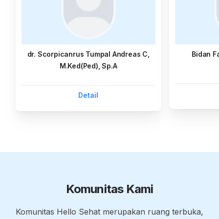
dr. Scorpicanrus Tumpal Andreas C,
Bidan F
M.Ked(Ped), Sp.A
Detail
Komunitas Kami
Komunitas Hello Sehat merupakan ruang terbuka,