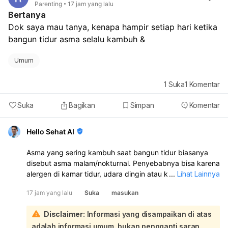
Parenting
17 jam yang lalu
Bertanya
Dok saya mau tanya, kenapa hampir setiap hari ketika 
bangun tidur asma selalu kambuh &
Umum
1
Suka
1
Komentar
Suka
Bagikan
Simpan
Komentar
Hello Sehat AI
Asma yang sering kambuh saat bangun tidur biasanya
disebut asma malam/nokturnal. Penyebabnya bisa karena
alergen di kamar tidur, udara dingin atau kering, posisi
...
Lihat Lainnya
tidur, refluks asam lambung, stres, atau ritme tubuh yang
17 jam yang lalu
Suka
masukan
berubah saat malam. Sebaiknya Anda periksa ke dokter
spesialis paru atau alergi/imunologi untuk evaluasi dan
Disclaimer:
Informasi yang disampaikan di atas
penyesuaian obat. Untuk membantu mengurangi
adalah informasi umum, bukan pengganti saran
kambuh, jaga kamar tidur tetap bersih, hindari debu dan