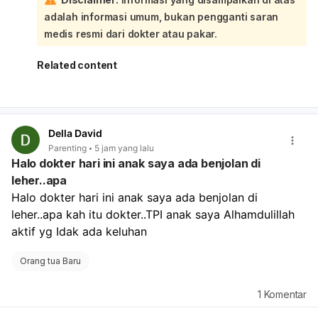
Kemungkinan penyebabnya antara lain gangguan otot
adalah informasi umum, bukan pengganti saran
atau sendi, saraf terjepit, masalah pada tulang belakang,
atau kondisi lain seperti diabetes, stroke/TIA, atau efek
medis resmi dari dokter atau pakar.
obat tertentu. Jika keluhan terjadi mendadak, makin
berat, atau disertai kebas, nyeri hebat, bengkak, atau
Related content
sulit berjalan, segera ke dokter/IGD. Untuk penanganan
yang tepat, Anda bisa periksa ke spesialis Neurologi atau
Orthopedi.
Della David
Parenting
5 jam yang lalu
Halo dokter hari ini anak saya ada benjolan di
leher..apa
Halo dokter hari ini anak saya ada benjolan di 
leher..apa kah itu dokter..TPI anak saya Alhamdulillah 
aktif yg Idak ada keluhan
Orang tua Baru
1
Komentar