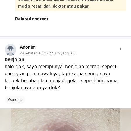
hewan peliharaan, gunakan obat/inhaler sesuai anjuran
medis resmi dari dokter atau pakar.
dokter, dan tinggikan posisi kepala saat tidur.
Related content
Anonim
Kesehatan Kulit
22 jam yang lalu
benjolan
halo dok, saya mempunyai benjolan merah  seperti 
cherry angioma awalnya, tapi karna sering saya 
klopek berubah lah menjadi gelap seperti ini. nama 
benjolannya apa ya dok? 
Generic