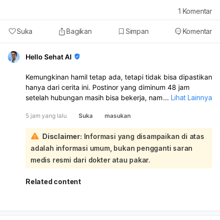
1
Komentar
Suka
Bagikan
Simpan
Komentar
Hello Sehat AI
Kemungkinan hamil tetap ada, tetapi tidak bisa dipastikan
hanya dari cerita ini. Postinor yang diminum 48 jam
setelah hubungan masih bisa bekerja, namun bisa juga
...
Lihat Lainnya
menyebabkan perdarahan/bercak dan membuat haid jadi
5 jam yang lalu
Suka
masukan
terlambat atau tidak teratur. Perdarahan yang muncul
setelah minum Postinor tidak selalu berarti haid:
Disclaimer:
Informasi yang disampaikan di atas
Karena ada hubungan tanpa ejakulasi di dalam, risiko
adalah informasi umum, bukan pengganti saran
memang lebih kecil, tetapi tetap ada risiko dari cairan
pra-ejakulasi. Kalau hubungan tanggal 21 Juni memang
medis resmi dari dokter atau pakar.
dekat masa subur, risikonya bisa lebih tinggi dibanding
fase aman. Hubungan tanggal 5 Juli lalu minum Postinor
Related content
lagi juga bisa makin mengacaukan siklus haid. Saran
saya:
Lakukan tes kehamilan sekarang, idealnya dengan