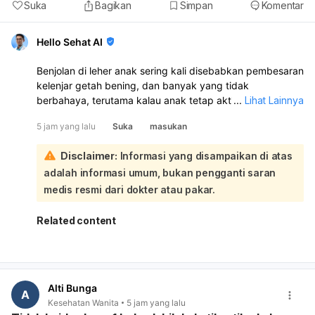
Suka
Bagikan
Simpan
Komentar
Hello Sehat AI
Benjolan di leher anak sering kali disebabkan pembesaran
kelenjar getah bening, dan banyak yang tidak
berbahaya, terutama kalau anak tetap aktif dan tidak ada
...
Lihat Lainnya
keluhan lain. Namun, penyebabnya bisa bermacam-
5 jam yang lalu
Suka
masukan
macam, seperti infeksi virus/bakteri, masalah gigi, alergi,
gondongan, gangguan tiroid, atau lebih jarang kondisi
Disclaimer:
Informasi yang disampaikan di atas
yang serius:
adalah informasi umum, bukan pengganti saran
Sebaiknya anak diperiksa ke dokter untuk memastikan
penyebab benjolan dan apakah perlu pengobatan.
medis resmi dari dokter atau pakar.
Segera bawa ke IGD bila benjolan cepat membesar, anak
sesak napas, atau demam tinggi.
Related content
Alti Bunga
A
Kesehatan Wanita
5 jam yang lalu