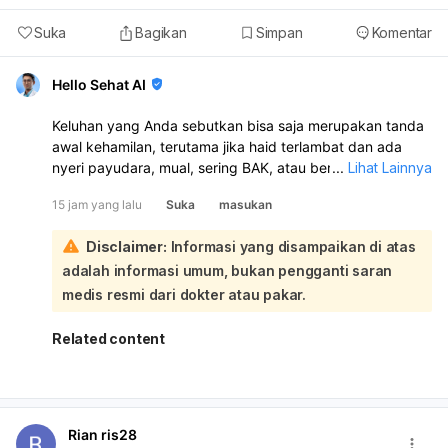
Suka
Bagikan
Simpan
Komentar
Hello Sehat AI
Keluhan yang Anda sebutkan bisa saja merupakan tanda
awal kehamilan, terutama jika haid terlambat dan ada
nyeri payudara, mual, sering BAK, atau bercak darah.
...
Lihat Lainnya
Namun sakit kepala, badan tidak enak, nyeri di antara
15 jam yang lalu
Suka
masukan
perut dan vagina, serta sakit pinggang juga bisa
disebabkan hal lain, jadi belum bisa dipastikan hanya dari
Disclaimer:
Informasi yang disampaikan di atas
gejala:
adalah informasi umum, bukan pengganti saran
Sebaiknya lakukan test pack sekarang, karena sudah
sekitar 1 minggu setelah berhubungan dan haid belum
medis resmi dari dokter atau pakar.
datang. Jika hasilnya positif, periksakan ke dokter
kandungan atau dokter umum untuk memastikan dan
Related content
memantau kehamilan. Jika hasilnya negatif tetapi haid
tetap belum datang, ulangi tes beberapa hari kemudian.
Kalau nyeri makin berat, disertai perdarahan, demam,
atau sesak napas, segera periksa ke dokter.
Rian ris28