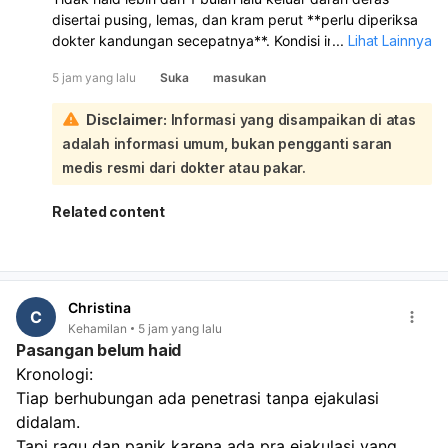
disertai pusing, lemas, dan kram perut **perlu diperiksa
dokter kandungan secepatnya**. Kondisi ini bisa
...
Lihat Lainnya
disebabkan oleh **gangguan hormon, telat haid yang
5 jam yang lalu
Suka
masukan
kemudian keluar darah seperti haid, keguguran sangat
dini, atau masalah lain pada rahim/kehamilan**. Karena
Disclaimer:
Informasi yang disampaikan di atas
tespek negatif, kehamilan belum bisa dipastikan, tetapi
adalah informasi umum, bukan pengganti saran
**tetap perlu evaluasi** bila keluhan berlanjut atau
perdarahannya banyak:
medis resmi dari dokter atau pakar.
Kalau darah keluar sangat banyak, misalnya
1 pembalut
penuh dalam 1–2 jam
, atau pusing makin berat, lemas
Related content
sekali, nyeri perut hebat, atau sampai mau pingsan,
segera ke IGD
. Sebaiknya periksa untuk pemeriksaan
fisik, tes kehamilan ulang bila perlu, dan USG agar
penyebabnya jelas.
Christina
C
Kehamilan
5 jam yang lalu
Pasangan belum haid
Kronologi:
Tiap berhubungan ada penetrasi tanpa ejakulasi 
didalam. 
Tapi ragu dan panik karena ada pra ejakulasi yang 