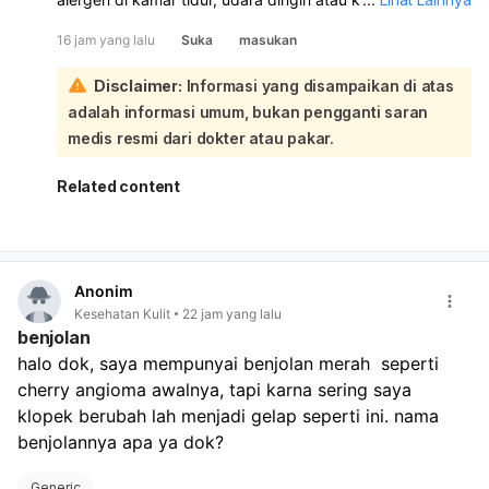
tidur, refluks asam lambung, stres, atau ritme tubuh yang
16 jam yang lalu
Suka
masukan
berubah saat malam. Sebaiknya Anda periksa ke dokter
spesialis paru atau alergi/imunologi untuk evaluasi dan
Disclaimer:
Informasi yang disampaikan di atas
penyesuaian obat. Untuk membantu mengurangi
adalah informasi umum, bukan pengganti saran
kambuh, jaga kamar tidur tetap bersih, hindari debu dan
hewan peliharaan, gunakan obat/inhaler sesuai anjuran
medis resmi dari dokter atau pakar.
dokter, dan tinggikan posisi kepala saat tidur.
Related content
Anonim
Kesehatan Kulit
22 jam yang lalu
benjolan
halo dok, saya mempunyai benjolan merah  seperti 
cherry angioma awalnya, tapi karna sering saya 
klopek berubah lah menjadi gelap seperti ini. nama 
benjolannya apa ya dok? 
Generic