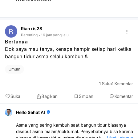
memantau kehamilan. Jika hasilnya negatif tetapi haid
tetap belum datang, ulangi tes beberapa hari kemudian.
Kalau nyeri makin berat, disertai perdarahan, demam,
atau sesak napas, segera periksa ke dokter.
Rian ris28
Parenting
16 jam yang lalu
Bertanya
Dok saya mau tanya, kenapa hampir setiap hari ketika 
bangun tidur asma selalu kambuh &
Umum
1
Suka
1
Komentar
Suka
Bagikan
Simpan
Komentar
Hello Sehat AI
Asma yang sering kambuh saat bangun tidur biasanya
disebut asma malam/nokturnal. Penyebabnya bisa karena
alergen di kamar tidur, udara dingin atau kering, posisi
...
Lihat Lainnya