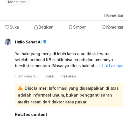
Menstruasi
1
Komentar
Suka
Bagikan
Simpan
Komentar
Hello Sehat AI
Ya, haid yang menjadi lebih lama atau tidak teratur
setelah berhenti KB suntik bisa terjadi dan umumnya
bersifat sementara. Biasanya siklus haid akan kembali
...
Lihat Lainnya
normal dalam 6–10 bulan setelah suntikan terakhir:
1 jam yang lalu
Suka
masukan
Untuk membantu haid lebih lancar, Anda bisa menjaga
berat badan ideal, rutin olahraga, makan bergizi,
Disclaimer:
Informasi yang disampaikan di atas
mengontrol stres, dan tidur cukup. Bila perlu, periksa ke
adalah informasi umum, bukan pengganti saran
dokter untuk memastikan tidak ada penyebab lain seperti
gangguan hormon, PCOS, tiroid, atau miom. Karena Anda
medis resmi dari dokter atau pakar.
sudah sampai 16 hari haid tidak berhenti, sebaiknya
periksa ke dokter kandungan/penyakit dalam, apalagi
Related content
jika darahnya banyak, ada pusing, lemas, nyeri hebat,
atau keluar gumpalan.