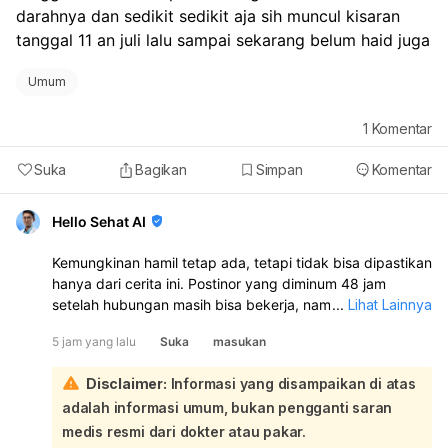
darahnya dan sedikit sedikit aja sih muncul kisaran 
tanggal 11 an juli lalu sampai sekarang belum haid juga
Umum
1
Komentar
Suka
Bagikan
Simpan
Komentar
Hello Sehat AI
Kemungkinan hamil tetap ada, tetapi tidak bisa dipastikan
hanya dari cerita ini. Postinor yang diminum 48 jam
setelah hubungan masih bisa bekerja, namun bisa juga
...
Lihat Lainnya
menyebabkan perdarahan/bercak dan membuat haid jadi
5 jam yang lalu
Suka
masukan
terlambat atau tidak teratur. Perdarahan yang muncul
setelah minum Postinor tidak selalu berarti haid:
Disclaimer:
Informasi yang disampaikan di atas
Karena ada hubungan tanpa ejakulasi di dalam, risiko
adalah informasi umum, bukan pengganti saran
memang lebih kecil, tetapi tetap ada risiko dari cairan
pra-ejakulasi. Kalau hubungan tanggal 21 Juni memang
medis resmi dari dokter atau pakar.