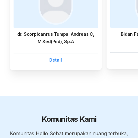
dr. Scorpicanrus Tumpal Andreas C,
Bidan F
M.Ked(Ped), Sp.A
Detail
Komunitas Kami
Komunitas Hello Sehat merupakan ruang terbuka,