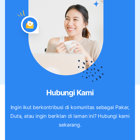
Hubungi Kami
Ingin ikut berkontribusi di komunitas sebagai Pakar,
Duta, atau ingin beriklan di laman ini? Hubungi kami
sekarang.