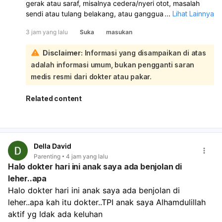
gerak atau saraf, misalnya cedera/nyeri otot, masalah
sendi atau tulang belakang, atau gangguan saraf yang
...
Lihat Lainnya
membuat kaki terasa lemas dan berat. Karena ada rasa
3 jam yang lalu
Suka
masukan
mau jatuh, lemas setelah duduk/berjongkok, dan kaki
berat saat naik tangga, sebaiknya diperiksa langsung:
Disclaimer:
Informasi yang disampaikan di atas
Kemungkinan penyebabnya antara lain gangguan otot
adalah informasi umum, bukan pengganti saran
atau sendi, saraf terjepit, masalah pada tulang belakang,
atau kondisi lain seperti diabetes, stroke/TIA, atau efek
medis resmi dari dokter atau pakar.
obat tertentu. Jika keluhan terjadi mendadak, makin
berat, atau disertai kebas, nyeri hebat, bengkak, atau
Related content
sulit berjalan, segera ke dokter/IGD. Untuk penanganan
yang tepat, Anda bisa periksa ke spesialis Neurologi atau
Orthopedi.
Della David
Parenting
4 jam yang lalu
Halo dokter hari ini anak saya ada benjolan di
leher..apa
Halo dokter hari ini anak saya ada benjolan di 
leher..apa kah itu dokter..TPI anak saya Alhamdulillah 
aktif yg Idak ada keluhan