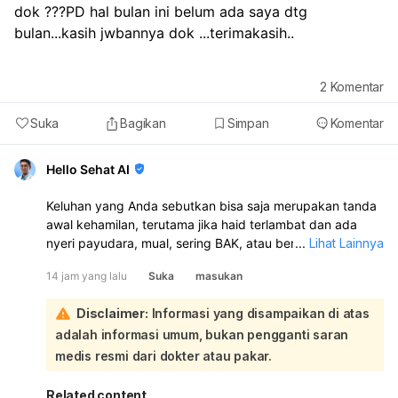
dok ???PD hal bulan ini belum ada saya dtg 
bulan...kasih jwbannya dok ...terimakasih..
2
Komentar
Suka
Bagikan
Simpan
Komentar
Hello Sehat AI
Keluhan yang Anda sebutkan bisa saja merupakan tanda
awal kehamilan, terutama jika haid terlambat dan ada
nyeri payudara, mual, sering BAK, atau bercak darah.
...
Lihat Lainnya
Namun sakit kepala, badan tidak enak, nyeri di antara
14 jam yang lalu
Suka
masukan
perut dan vagina, serta sakit pinggang juga bisa
disebabkan hal lain, jadi belum bisa dipastikan hanya dari
Disclaimer:
Informasi yang disampaikan di atas
gejala:
adalah informasi umum, bukan pengganti saran
Sebaiknya lakukan test pack sekarang, karena sudah
sekitar 1 minggu setelah berhubungan dan haid belum
medis resmi dari dokter atau pakar.
datang. Jika hasilnya positif, periksakan ke dokter
kandungan atau dokter umum untuk memastikan dan
Related content