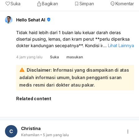
Suka
Bagikan
Simpan
Komentar
Hello Sehat AI
Tidak haid lebih dari 1 bulan lalu keluar darah deras
disertai pusing, lemas, dan kram perut **perlu diperiksa
dokter kandungan secepatnya**. Kondisi ini bisa
...
Lihat Lainnya
disebabkan oleh **gangguan hormon, telat haid yang
4 jam yang lalu
Suka
masukan
kemudian keluar darah seperti haid, keguguran sangat
dini, atau masalah lain pada rahim/kehamilan**. Karena
Disclaimer:
Informasi yang disampaikan di atas
tespek negatif, kehamilan belum bisa dipastikan, tetapi
adalah informasi umum, bukan pengganti saran
**tetap perlu evaluasi** bila keluhan berlanjut atau
perdarahannya banyak:
medis resmi dari dokter atau pakar.
Kalau darah keluar sangat banyak, misalnya
1 pembalut
penuh dalam 1–2 jam
, atau pusing makin berat, lemas
Related content
sekali, nyeri perut hebat, atau sampai mau pingsan,
segera ke IGD
. Sebaiknya periksa untuk pemeriksaan
fisik, tes kehamilan ulang bila perlu, dan USG agar
penyebabnya jelas.
Christina
C
Kehamilan
5 jam yang lalu