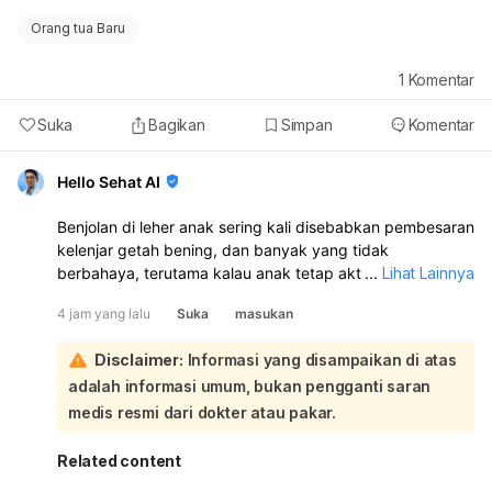
Orang tua Baru
1
Komentar
Suka
Bagikan
Simpan
Komentar
Hello Sehat AI
Benjolan di leher anak sering kali disebabkan pembesaran
kelenjar getah bening, dan banyak yang tidak
berbahaya, terutama kalau anak tetap aktif dan tidak ada
...
Lihat Lainnya
keluhan lain. Namun, penyebabnya bisa bermacam-
4 jam yang lalu
Suka
masukan
macam, seperti infeksi virus/bakteri, masalah gigi, alergi,
gondongan, gangguan tiroid, atau lebih jarang kondisi
Disclaimer:
Informasi yang disampaikan di atas
yang serius:
adalah informasi umum, bukan pengganti saran
Sebaiknya anak diperiksa ke dokter untuk memastikan
penyebab benjolan dan apakah perlu pengobatan.
medis resmi dari dokter atau pakar.
Segera bawa ke IGD bila benjolan cepat membesar, anak
sesak napas, atau demam tinggi.
Related content