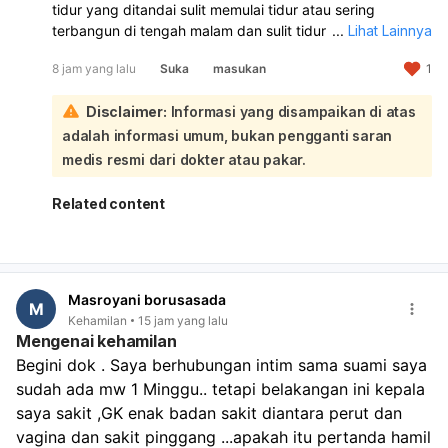
tidur yang ditandai sulit memulai tidur atau sering
terbangun di tengah malam dan sulit tidur kembali.
...
Lihat Lainnya
Kondisi ini bisa dipicu stres, kebiasaan tidur yang buruk,
8 jam yang lalu
Suka
masukan
1
kafein, atau gangguan tidur lain seperti sleep apnea. Jika
berlangsung terus dan membuat Anda lelah, sebaiknya
Disclaimer:
Informasi yang disampaikan di atas
periksa ke **dokter umum, spesialis tidur, atau
neurologi** untuk evaluasi dan penanganan.
adalah informasi umum, bukan pengganti saran
medis resmi dari dokter atau pakar.
Related content
Masroyani borusasada
M
Kehamilan
15 jam yang lalu
Mengenai kehamilan
Begini dok . Saya berhubungan intim sama suami saya 
sudah ada mw 1 Minggu.. tetapi belakangan ini kepala 
saya sakit ,GK enak badan sakit diantara perut dan 
vagina dan sakit pinggang ...apakah itu pertanda hamil 