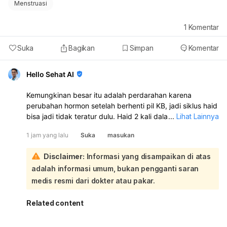
Menstruasi
1
Komentar
Suka
Bagikan
Simpan
Komentar
Hello Sehat AI
Kemungkinan besar itu adalah perdarahan karena
perubahan hormon setelah berhenti pil KB, jadi siklus haid
bisa jadi tidak teratur dulu. Haid 2 kali dalam sebulan juga
...
Lihat Lainnya
bisa terjadi dan tidak selalu berbahaya. Namun, kalau
1 jam yang lalu
Suka
masukan
perdarahannya banyak, nyeri hebat, lemas sekali, atau
berulang terus, sebaiknya periksa ke dokter kandungan:
Disclaimer:
Informasi yang disampaikan di atas
Karena Anda berhenti minum pil KB pada 5 Agustus, lalu 7
adalah informasi umum, bukan pengganti saran
Agustus keluar darah disertai kram, mules, dan lemas, ini
sangat mungkin dipengaruhi oleh perubahan hormon
medis resmi dari dokter atau pakar.
akibat penghentian pil. Setelah stop pil KB, tubuh
memang bisa butuh waktu untuk menyesuaikan siklus
Related content
haid. Yang perlu diperhatikan:
Jika darah hanya seperti haid biasa dan berhenti