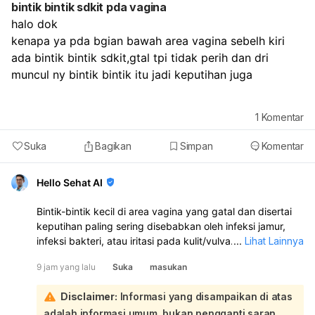
bintik bintik sdkit pda vagina
haid tidak datang sampai lebih dari 1–2 minggu,
halo dok
flek/pendarahan berulang terus,
ada nyeri perut hebat,
kenapa ya pda bgian bawah area vagina sebelh kiri 
bau tidak sedap,
ada bintik bintik sdkit,gtal tpi tidak perih dan dri 
atau darah keluar sangat banyak.
muncul ny bintik bintik itu jadi keputihan juga 
1
Komentar
Suka
Bagikan
Simpan
Komentar
Hello Sehat AI
Bintik-bintik kecil di area vagina yang gatal dan disertai
keputihan paling sering disebabkan oleh infeksi jamur,
infeksi bakteri, atau iritasi pada kulit/vulva. Karena ada
...
Lihat Lainnya
keputihan juga, kemungkinan perlu diperiksa langsung
9 jam yang lalu
Suka
masukan
untuk memastikan penyebabnya:
Kalau keputihannya gatal, penyebab yang sering adalah:
Disclaimer:
Informasi yang disampaikan di atas
Infeksi jamur vagina: biasanya gatal, keputihan putih
adalah informasi umum, bukan pengganti saran
kental seperti susu/keju, dan area sekitar bisa