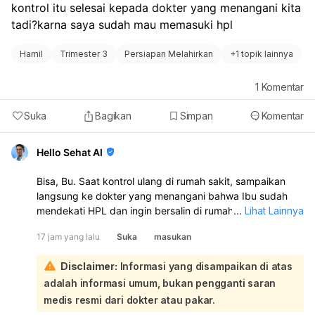
kontrol itu selesai kepada dokter yang menangani kita 
tadi?karna saya sudah mau memasuki hpl
Hamil
Trimester 3
Persiapan Melahirkan
+
1 topik lainnya
1
Komentar
Suka
Bagikan
Simpan
Komentar
Hello Sehat AI
Bisa, Bu. Saat kontrol ulang di rumah sakit, sampaikan
langsung ke dokter yang menangani bahwa Ibu sudah
mendekati HPL dan ingin bersalin di rumah sakit tersebut.
...
Lihat Lainnya
Dokter akan menilai kondisi Ibu dan janin, lalu
17 jam yang lalu
Suka
masukan
menentukan apakah persalinan bisa ditangani di sana.
Jika memang memungkinkan dan sesuai kondisi medis,
Disclaimer:
Informasi yang disampaikan di atas
biasanya bisa diatur untuk persalinan di rumah sakit itu:
adalah informasi umum, bukan pengganti saran
Sebaiknya saat kontrol, Ibu juga tanyakan:
apakah perlu surat rencana persalinan atau rujukan
medis resmi dari dokter atau pakar.
lanjutan,