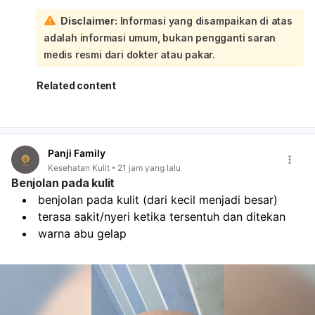
cairan/pendarahan. Untuk sementara, Anda bisa coba
Disclaimer:
Informasi yang disampaikan di atas
istirahat miring ke kiri, atur napas pelan, minum air cukup,
adalah informasi umum, bukan pengganti saran
dan hindari aktivitas berat. Kompres hangat ringan di
punggung juga bisa membantu, tetapi jangan minum obat
medis resmi dari dokter atau pakar.
nyeri sembarangan tanpa anjuran dokter. Jika ada
perdarahan, air ketuban merembes, gerak janin
Related content
berkurang, demam, atau nyeri sangat kuat, segera ke
rumah sakit.
Panji Family
Kesehatan Kulit
21 jam yang lalu
Benjolan pada kulit
benjolan pada kulit (dari kecil menjadi besar)
terasa sakit/nyeri ketika tersentuh dan ditekan
warna abu gelap