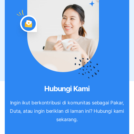
Hubungi Kami
Ingin ikut berkontribusi di komunitas sebagai Pakar,
Duta, atau ingin beriklan di laman ini? Hubungi kami
sekarang.