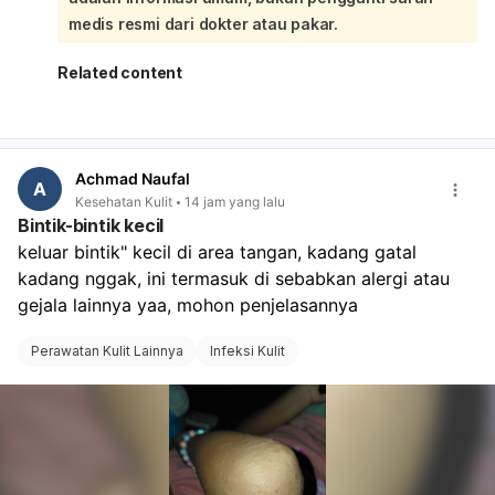
kemerahan atau bengkak.
medis resmi dari dokter atau pakar.
Infeksi bakteri vagina: keputihan bisa putih, abu-abu,
atau kehijauan, sering disertai bau tidak sedap.
Related content
Iritasi atau alergi: misalnya dari sabun, pantyliner,
celana ketat, atau pembalut.
Infeksi menular seksual tertentu juga bisa
menyebabkan bintik dan keputihan. Sebaiknya jangan
Achmad Naufal
digaruk, jaga area tetap bersih dan kering, pakai
A
Kesehatan Kulit
14 jam yang lalu
celana dalam katun, dan hindari sabun kewanitaan
Bintik-bintik kecil
yang keras atau pewangi. Kalau bintiknya makin
keluar bintik" kecil di area tangan, kadang gatal 
banyak, ada bau menyengat, nyeri saat BAK, perih,
kadang nggak, ini termasuk di sebabkan alergi atau 
luka, atau tidak membaik dalam beberapa hari,
sebaiknya periksa ke dokter spesialis obstetri dan
gejala lainnya yaa, mohon penjelasannya 
ginekologi untuk pemeriksaan langsung dan obat yang
sesuai.
Perawatan Kulit Lainnya
Infeksi Kulit