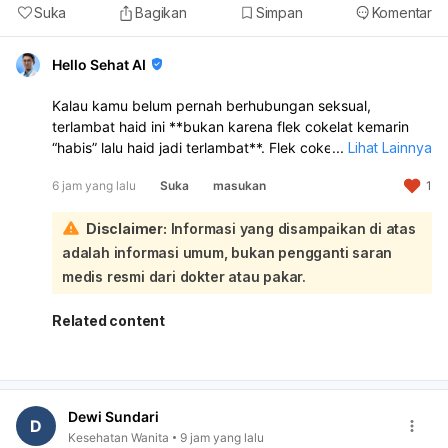
Suka
Bagikan
Simpan
Komentar
Hello Sehat AI
Kalau kamu belum pernah berhubungan seksual,
terlambat haid ini **bukan karena flek cokelat kemarin
“habis” lalu haid jadi terlambat**. Flek cokelat sebelum
...
Lihat Lainnya
haid bisa terjadi karena **perubahan hormon, stres,
6 jam yang lalu
Suka
masukan
1
kurang tidur, perubahan gaya hidup, atau siklus haid
yang memang sedang tidak teratur**. Jadi kemungkinan
Disclaimer:
Informasi yang disampaikan di atas
besar flek itu hanya tanda hormon sedang berubah,
bukan penyebab langsung telat haid:
adalah informasi umum, bukan pengganti saran
Makan pisang atau makanan tertentu
tidak terbukti
medis resmi dari dokter atau pakar.
langsung menghentikan flek atau mempercepat haid
.
Yang lebih mungkin berpengaruh adalah kondisi tubuh
Related content
kamu sendiri, misalnya stres, begadang, atau siklus yang
memang sedang mundur. Kalau telatnya masih baru 3
hari, itu masih bisa termasuk variasi siklus yang normal.
Coba pantau dulu 1–2 minggu ke depan, jaga tidur
Dewi Sundari
cukup, makan teratur, dan kurangi stres. Sebaiknya
D
Kesehatan Wanita
9 jam yang lalu
periksa ke dokter kandungan atau dokter umum kalau: