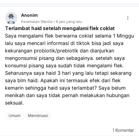
dalam beberapa hari, kemungkinan masih dalam batas
wajar.
Anonim
Jika darah sangat banyak, keluar gumpalan besar,
Kesehatan Wanita
6 jam yang lalu
atau Anda sampai sangat lemas/pusing, perlu segera
Terlambat haid setelah mengalami flek coklat
diperiksa.
Saya mengalami flek berwarna coklat selama 1 Minggu 
Jika ada kemungkinan hamil, tetap lakukan tes
lalu saya mencari informasi di tiktok bisa jadi saya 
kehamilan, karena berhenti pil KB dan hubungan tanpa
perlindungan tetap ada risiko hamil. Untuk memantau:
kekurangan probiotik/prebiotik dan dianjurkan 
Catat tanggal mulai dan selesai perdarahan.
mengonsumsi pisang dan sebagainya. setelah saya 
Perhatikan banyaknya darah, warna, dan apakah nyeri
konsumsi pisang saya sudah tidak mengalami flek. 
makin berat.
Seharusnya saya haid 3 hari yang lalu tetapi sekarang 
Bila haid tidak teratur terus selama 2–3 bulan,
saya blm haid. Apakah ini termasuk efek dari flek 
konsultasi ke dokter. Kalau keluhan kram dan lemas
kemarin sehingga haid saya terlambat? Saya belum 
cukup mengganggu, sebaiknya kontrol ke dokter
menikah dan saya tidak pernah melakukan hubungan 
kandungan agar dipastikan apakah ini hanya efek
berhenti pil KB atau ada penyebab lain.
seksual.
Umum
Menstruasi
1
Komentar