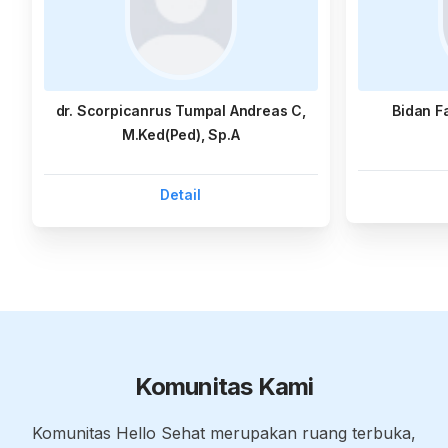
dr. Scorpicanrus Tumpal Andreas C,
Bidan F
M.Ked(Ped), Sp.A
Detail
Komunitas Kami
Komunitas Hello Sehat merupakan ruang terbuka,