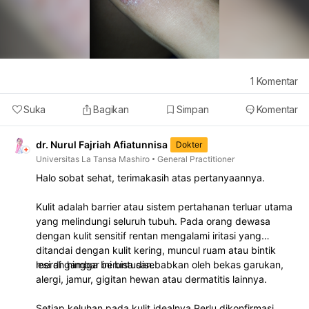
1
Komentar
Suka
Bagikan
Simpan
Komentar
dr. Nurul Fajriah Afiatunnisa
Dokter
Universitas La Tansa Mashiro
General Practitioner
Halo sobat sehat, terimakasih atas pertanyaannya.
Kulit adalah barrier atau sistem pertahanan terluar utama
yang melindungi seluruh tubuh. Pada orang dewasa
dengan kulit sensitif rentan mengalami iritasi yang
ditandai dengan kulit kering, muncul ruam atau bintik
merah hingga beruntusan.
lesi di gambar ini bisa disebabkan oleh bekas garukan,
alergi, jamur, gigitan hewan atau dermatitis lainnya.
Setiap keluhan pada kulit idealnya Perlu dikonfirmasi