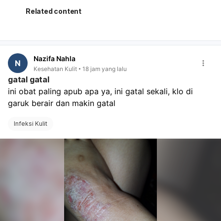
kapan harus kembali bila tanda-tanda persalinan
Related content
muncul,
apakah rumah sakit menerima persalinan dengan
BPJS/rujukan yang sudah ada,
apa saja berkas yang perlu dibawa saat masuk
Nazifa Nahla
bersalin. Kalau Ibu sudah dekat HPL, jangan tunggu
N
Kesehatan Kulit
18 jam yang lalu
terlalu lama bila ada kontraksi, keluar lendir darah,
gatal gatal
ketuban pecah, atau gerak janin berkurang. Segera ke
ini obat paling apub apa ya, ini gatal sekali, klo di 
rumah sakit.
garuk berair dan makin gatal
Infeksi Kulit