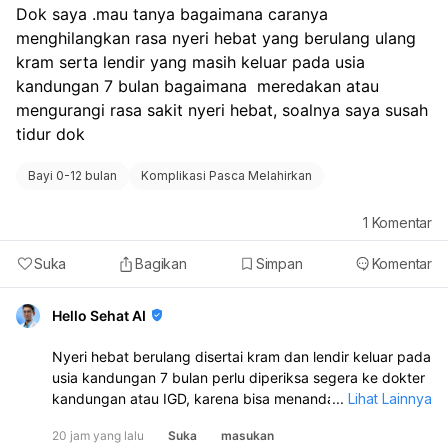
Dok saya .mau tanya bagaimana caranya 
menghilangkan rasa nyeri hebat yang berulang ulang 
kram serta lendir yang masih keluar pada usia 
kandungan 7 bulan bagaimana  meredakan atau 
mengurangi rasa sakit nyeri hebat, soalnya saya susah 
tidur dok
Bayi 0-12 bulan
Komplikasi Pasca Melahirkan
1
Komentar
Suka
Bagikan
Simpan
Komentar
Hello Sehat AI
Nyeri hebat berulang disertai kram dan lendir keluar pada
usia kandungan 7 bulan perlu diperiksa segera ke dokter
kandungan atau IGD, karena bisa menandakan kontraksi
...
Lihat Lainnya
dini atau masalah kehamilan. Jangan ditunda, apalagi
20 jam yang lalu
Suka
masukan
kalau nyerinya makin sering, teratur, atau disertai keluar