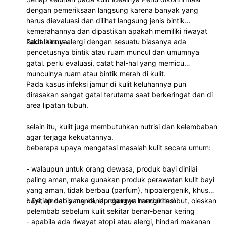
dengan pemeriksaan langsung karena banyak yang
harus dievaluasi dan dilihat langsung jenis bintik
kemerahannya dan dipastikan apakah memiliki riwayat
sakit lainnya.
Pada kasus alergi dengan sesuatu biasanya ada
pencetusnya bintik atau ruam muncul dan umumnya
gatal. perlu evaluasi, catat hal-hal yang memicu
munculnya ruam atau bintik merah di kulit.
Pada kasus infeksi jamur di kulit keluhannya pun
dirasakan sangat gatal terutama saat berkeringat dan di
area lipatan tubuh.
selain itu, kulit juga membutuhkan nutrisi dan kelembaban
agar terjaga kekuatannya.
beberapa upaya mengatasi masalah kulit secara umum:
- walaupun untuk orang dewasa, produk bayi dinilai
paling aman, maka gunakan produk perawatan kulit bayi
yang aman, tidak berbau (parfum), hipoalergenik, khusus
bayi, hindari yang kandungannya mengiritasi
- Setiap habis mandi, lap dengan handuk lembut, oleskan
pelembab sebelum kulit sekitar benar-benar kering
- apabila ada riwayat atopi atau alergi, hindari makanan