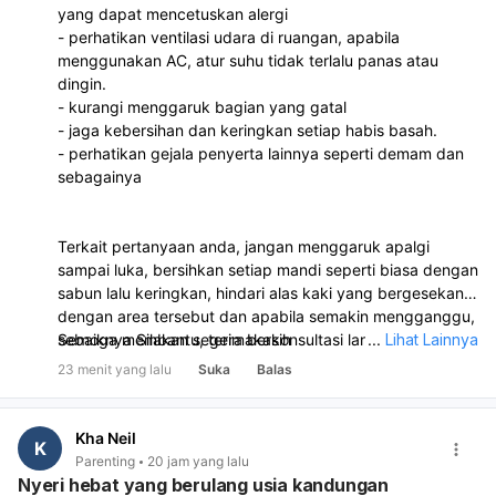
yang dapat mencetuskan alergi
- perhatikan ventilasi udara di ruangan, apabila
menggunakan AC, atur suhu tidak terlalu panas atau
dingin.
- kurangi menggaruk bagian yang gatal
- jaga kebersihan dan keringkan setiap habis basah.
- perhatikan gejala penyerta lainnya seperti demam dan
sebagainya
Terkait pertanyaan anda, jangan menggaruk apalgi
sampai luka, bersihkan setiap mandi seperti biasa dengan
sabun lalu keringkan, hindari alas kaki yang bergesekan
dengan area tersebut dan apabila semakin mengganggu,
sebaiknya Silakan segera berkonsultasi langsung dengan
Semoga membantu, terimakasih
...
Lihat Lainnya
dokter di klinik atau puskesmas terdekat untuk
23 menit yang lalu
Suka
Balas
pengobatan dan penanganan lebih lanjut.
Kha Neil
K
Parenting
20 jam yang lalu
Nyeri hebat yang berulang usia kandungan