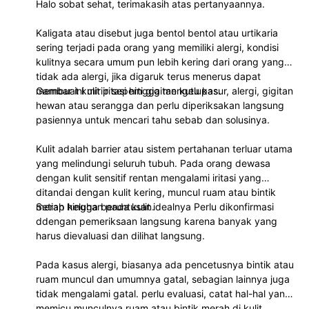
Halo sobat sehat, terimakasih atas pertanyaannya.
Kaligata atau disebut juga bentol bentol atau urtikaria
sering terjadi pada orang yang memiliki alergi, kondisi
kulitnya secara umum pun lebih kering dari orang yang
tidak ada alergi, jika digaruk terus menerus dapat
membuat kulit iritasi hingga mengelupas.
Gambar ini mirip seperti gigitan kutu kasur, alergi, gigitan
hewan atau serangga dan perlu diperiksakan langsung
pasiennya untuk mencari tahu sebab dan solusinya.
Kulit adalah barrier atau sistem pertahanan terluar utama
yang melindungi seluruh tubuh. Pada orang dewasa
dengan kulit sensitif rentan mengalami iritasi yang
ditandai dengan kulit kering, muncul ruam atau bintik
merah hingga beruntusan.
Setiap keluhan pada kulit idealnya Perlu dikonfirmasi
ddengan pemeriksaan langsung karena banyak yang
harus dievaluasi dan dilihat langsung.
Pada kasus alergi, biasanya ada pencetusnya bintik atau
ruam muncul dan umumnya gatal, sebagian lainnya juga
tidak mengalami gatal. perlu evaluasi, catat hal-hal yang
memicu munculnya ruam atau bintik merah di kulit.