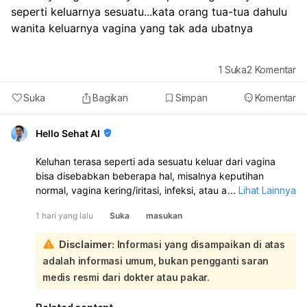
seperti keluarnya sesuatu...kata orang tua-tua dahulu 
wanita keluarnya vagina yang tak ada ubatnya 
1
Suka
2
Komentar
Suka
Bagikan
Simpan
Komentar
Hello Sehat AI
Keluhan terasa seperti ada sesuatu keluar dari vagina
bisa disebabkan beberapa hal, misalnya keputihan
normal, vagina kering/iritasi, infeksi, atau ada
...
Lihat Lainnya
benjolan/penurunan organ panggul. Kalau disertai gatal,
1 hari yang lalu
Suka
masukan
nyeri, bau tidak sedap, perdarahan, atau keluar cairan
kuning/hijau/abu-abu, itu tidak normal dan perlu
Disclaimer:
Informasi yang disampaikan di atas
diperiksa. Saya sarankan Anda periksa ke dokter
adalah informasi umum, bukan pengganti saran
kandungan atau dokter umum supaya diketahui
penyebab pastinya dan mendapat obat yang tepat.
medis resmi dari dokter atau pakar.
Jangan dibiarkan kalau keluhan terus berlanjut.