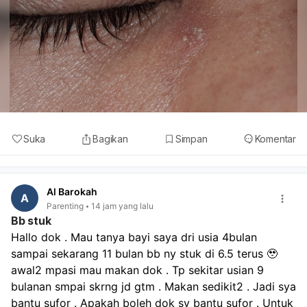
Suka
Bagikan
Simpan
Komentar
Al Barokah
A
Parenting
14 jam yang lalu
Bb stuk
Hallo dok . Mau tanya bayi saya dri usia 4bulan 
sampai sekarang 11 bulan bb ny stuk di 6.5 terus 🥹 
awal2 mpasi mau makan dok . Tp sekitar usian 9 
bulanan smpai skrng jd gtm . Makan sedikit2 . Jadi sya 
bantu sufor . Apakah boleh dok sy bantu sufor . Untuk 