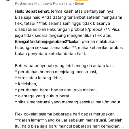
Puskesmas Munjuljaya Purwakarta
Bidan
Hallo
Sobat sehat,
terima kasih atas pertanyaan nya.
Bisa saja haid Anda datang terlambat setelah mengalami
flek, tetapi **flek selama seminggu tidak biasanya
disebabkan oleh kekurangan probiotik/prebiotik**. Pisang
juga tidak secara langsung menghentikan flek atau
mengatur datangnya menstruasi.
Karena Anda mengatakan **belum pernah melakukan
hubungan seksual sama sekali**, maka kehamilan praktis
bukan penyebab keterlambatan haid.
Beberapa penyebab yang lebih mungkin antara lain:
* perubahan hormon menjelang menstruasi,
* stres atau kurang tidur,
* kelelahan,
* perubahan berat badan atau pola makan,
* olahraga yang cukup berat,
* siklus menstruasi yang memang sesekali maju/mundur.
Flek cokelat selama beberapa hari dapat merupakan
**darah lama** yang keluar sebelum menstruasi. Setelah
itu, haid bisa saja baru muncul beberapa hari kemudian.