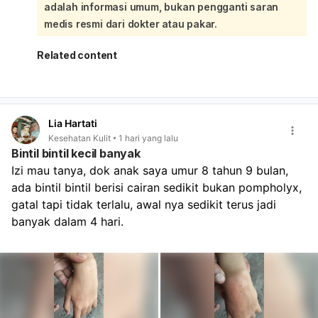
adalah informasi umum, bukan pengganti saran
berkurang sementara. Karena bayi sudah aktif dan bisa
berjalan, kebutuhan energinya juga meningkat, jadi
medis resmi dari dokter atau pakar.
makan perlu diatur lebih sering dengan porsi kecil tapi
padat gizi. Coba lanjutkan MPASI bertahap dari tekstur
Related content
lembut ke lebih kasar, berikan makanan bergizi lengkap,
dan tetap tawarkan ASI/sufor sesuai kebutuhan tanpa
dipaksa. Jika BB tetap tidak naik, muntah sering, atau
makan makin sulit, segera periksa.
Lia Hartati
Kesehatan Kulit
1 hari yang lalu
Bintil bintil kecil banyak
Izi mau tanya, dok anak saya umur 8 tahun 9 bulan, 
ada bintil bintil berisi cairan sedikit bukan pompholyx, 
gatal tapi tidak terlalu, awal nya sedikit terus jadi 
banyak dalam 4 hari.