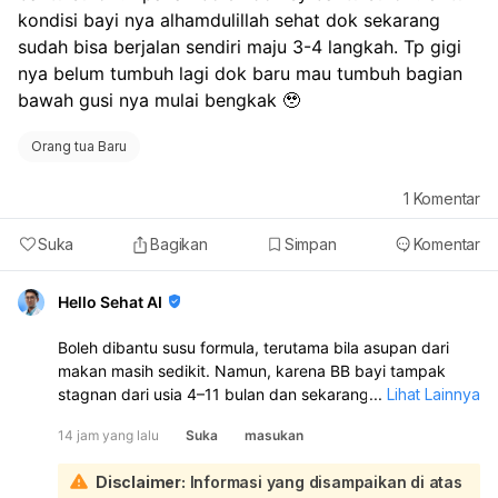
kondisi bayi nya alhamdulillah sehat dok sekarang 
sudah bisa berjalan sendiri maju 3-4 langkah. Tp gigi 
nya belum tumbuh lagi dok baru mau tumbuh bagian 
bawah gusi nya mulai bengkak 🥹
Orang tua Baru
1
Komentar
Suka
Bagikan
Simpan
Komentar
Hello Sehat AI
Boleh dibantu susu formula, terutama bila asupan dari
makan masih sedikit. Namun, karena BB bayi tampak
stagnan dari usia 4–11 bulan dan sekarang jadi GTM,
...
Lihat Lainnya
sebaiknya diperiksa ke spesialis anak/konsultasi gizi
14 jam yang lalu
Suka
masukan
untuk menilai apakah asupan sudah cukup dan mencari
penyebabnya. Gusi bengkak bisa tanda mau tumbuh gigi,
Disclaimer:
Informasi yang disampaikan di atas
dan ini memang bisa membuat bayi rewel atau makan