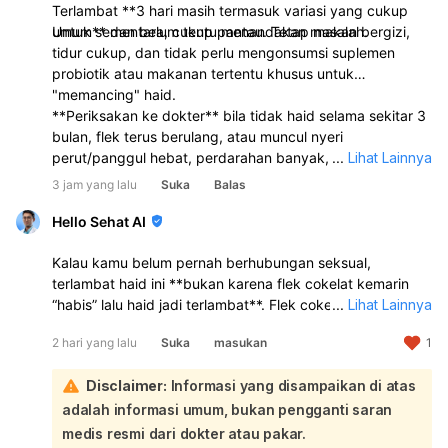
Terlambat **3 hari masih termasuk variasi yang cukup
umum** dan belum tentu menandakan masalah.
Untuk sementara, cukup pantau. Tetap makan bergizi,
tidur cukup, dan tidak perlu mengonsumsi suplemen
probiotik atau makanan tertentu khusus untuk
"memancing" haid.
**Periksakan ke dokter** bila tidak haid selama sekitar 3
bulan, flek terus berulang, atau muncul nyeri
perut/panggul hebat, perdarahan banyak, pusing berat,
...
Lihat Lainnya
atau keluhan lain yang mengganggu.
3 jam yang lalu
Suka
Balas
Hello Sehat AI
Kalau kamu belum pernah berhubungan seksual,
terlambat haid ini **bukan karena flek cokelat kemarin
“habis” lalu haid jadi terlambat**. Flek cokelat sebelum
...
Lihat Lainnya
haid bisa terjadi karena **perubahan hormon, stres,
2 hari yang lalu
Suka
masukan
1
kurang tidur, perubahan gaya hidup, atau siklus haid
yang memang sedang tidak teratur**. Jadi kemungkinan
Disclaimer:
Informasi yang disampaikan di atas
besar flek itu hanya tanda hormon sedang berubah,
bukan penyebab langsung telat haid:
adalah informasi umum, bukan pengganti saran
Makan pisang atau makanan tertentu
tidak terbukti
medis resmi dari dokter atau pakar.