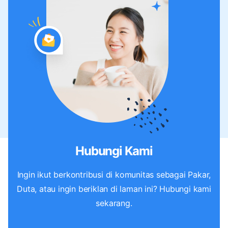
Hubungi Kami
Ingin ikut berkontribusi di komunitas sebagai Pakar,
Duta, atau ingin beriklan di laman ini? Hubungi kami
sekarang.