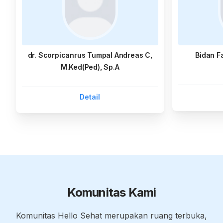
dr. Scorpicanrus Tumpal Andreas C,
Bidan F
M.Ked(Ped), Sp.A
Detail
Komunitas Kami
Komunitas Hello Sehat merupakan ruang terbuka,