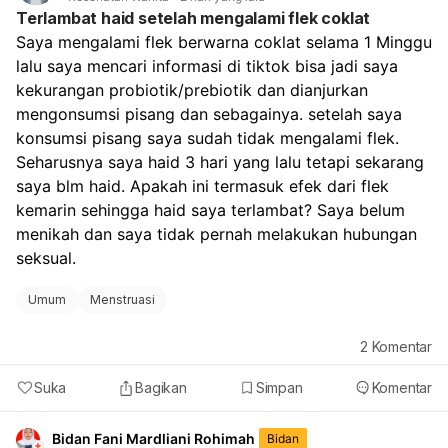
atau Anda sampai sangat lemas/pusing, perlu segera
Terlambat haid setelah mengalami flek coklat
diperiksa.
Saya mengalami flek berwarna coklat selama 1 Minggu 
Jika ada kemungkinan hamil, tetap lakukan tes
lalu saya mencari informasi di tiktok bisa jadi saya 
kehamilan, karena berhenti pil KB dan hubungan tanpa
perlindungan tetap ada risiko hamil. Untuk memantau:
kekurangan probiotik/prebiotik dan dianjurkan 
Catat tanggal mulai dan selesai perdarahan.
mengonsumsi pisang dan sebagainya. setelah saya 
Perhatikan banyaknya darah, warna, dan apakah nyeri
konsumsi pisang saya sudah tidak mengalami flek. 
makin berat.
Seharusnya saya haid 3 hari yang lalu tetapi sekarang 
Bila haid tidak teratur terus selama 2–3 bulan,
saya blm haid. Apakah ini termasuk efek dari flek 
konsultasi ke dokter. Kalau keluhan kram dan lemas
kemarin sehingga haid saya terlambat? Saya belum 
cukup mengganggu, sebaiknya kontrol ke dokter
menikah dan saya tidak pernah melakukan hubungan 
kandungan agar dipastikan apakah ini hanya efek
berhenti pil KB atau ada penyebab lain.
seksual.
Umum
Menstruasi
2
Komentar
Suka
Bagikan
Simpan
Komentar
Bidan Fani Mardliani Rohimah
Bidan