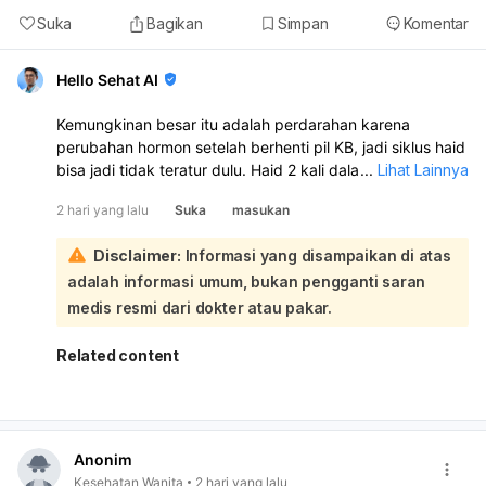
Suka
Bagikan
Simpan
Komentar
Hello Sehat AI
Kemungkinan besar itu adalah perdarahan karena
perubahan hormon setelah berhenti pil KB, jadi siklus haid
bisa jadi tidak teratur dulu. Haid 2 kali dalam sebulan juga
...
Lihat Lainnya
bisa terjadi dan tidak selalu berbahaya. Namun, kalau
2 hari yang lalu
Suka
masukan
perdarahannya banyak, nyeri hebat, lemas sekali, atau
berulang terus, sebaiknya periksa ke dokter kandungan:
Disclaimer:
Informasi yang disampaikan di atas
Karena Anda berhenti minum pil KB pada 5 Agustus, lalu 7
adalah informasi umum, bukan pengganti saran
Agustus keluar darah disertai kram, mules, dan lemas, ini
sangat mungkin dipengaruhi oleh perubahan hormon
medis resmi dari dokter atau pakar.
akibat penghentian pil. Setelah stop pil KB, tubuh
memang bisa butuh waktu untuk menyesuaikan siklus
Related content
haid. Yang perlu diperhatikan:
Jika darah hanya seperti haid biasa dan berhenti
dalam beberapa hari, kemungkinan masih dalam batas
wajar.
Anonim
Jika darah sangat banyak, keluar gumpalan besar,
Kesehatan Wanita
2 hari yang lalu