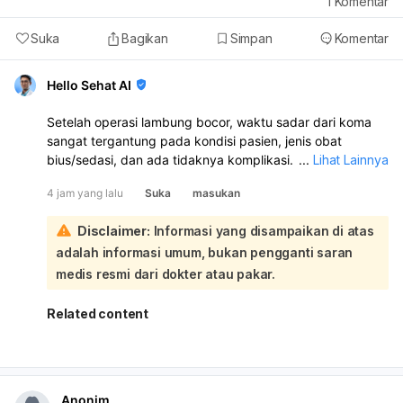
1
Komentar
Suka
Bagikan
Simpan
Komentar
Hello Sehat AI
Setelah operasi lambung bocor, waktu sadar dari koma
sangat tergantung pada kondisi pasien, jenis obat
bius/sedasi, dan ada tidaknya komplikasi. Umumnya
...
Lihat Lainnya
pasien bisa mulai sadar dalam beberapa jam sampai 1–2
4 jam yang lalu
Suka
masukan
hari, tetapi kalau sudah 2 hari masih koma, itu perlu
dipantau ketat di ICU:
Disclaimer:
Informasi yang disampaikan di atas
Segera tanyakan langsung ke dokter bedah dan dokter
adalah informasi umum, bukan pengganti saran
ICU yang menangani, karena mereka yang paling tahu
penyebab belum sadarnya, misalnya efek obat, infeksi,
medis resmi dari dokter atau pakar.
perdarahan, gangguan napas, atau kondisi lain. Jika
suami masih koma 2 hari, ini bukan hal yang bisa
Related content
dipastikan dari jauh dan harus dievaluasi segera oleh tim
perawatannya. Kalau ada penurunan tekanan darah,
demam, napas tidak stabil, atau kondisi makin lemah, itu
harus dianggap serius.
Anonim