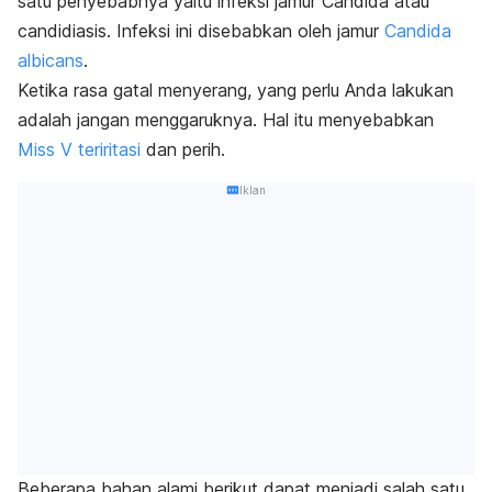
satu penyebabnya yaitu infeksi jamur
Candida
atau
candidiasis. Infeksi ini disebabkan oleh jamur
Candida
albicans
.
Ketika rasa gatal menyerang, yang perlu Anda lakukan
adalah jangan menggaruknya. Hal itu menyebabkan
Miss V teriritasi
dan perih.
Iklan
Beberapa bahan alami berikut dapat menjadi salah satu