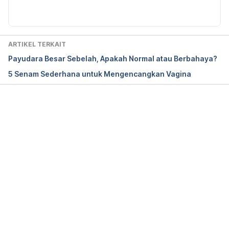
Overview of Cervical Ectropion. 
https://www.verywell.com/what-is-the-treatment-
for-cervical-erosion-3522327
. Accessed 8/2/2018.
ARTIKEL TERKAIT
Payudara Besar Sebelah, Apakah Normal atau Berbahaya?
5 Senam Sederhana untuk Mengencangkan Vagina
Memuat...