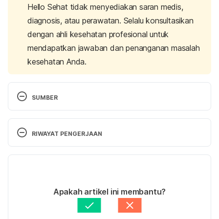
Hello Sehat tidak menyediakan saran medis,
diagnosis, atau perawatan. Selalu konsultasikan
dengan ahli kesehatan profesional untuk
mendapatkan jawaban dan penanganan masalah
kesehatan Anda.
SUMBER
Cervical Ectropion: What You Need to Know. 
https://www.medicalnewstoday.com/articles/3202
RIWAYAT PENGERJAAN
98.php
. Accessed 8/2/2018.
Versi Terbaru
What is Cervical Ectropion (Cervical Erosion)? 
https://www.healthline.com/health/womens-
02/07/2021
health/cervical-ectropion#causes
. Accessed 
Ditulis oleh 
Adelia Marista Safitri
Apakah artikel ini membantu?
8/2/2018.
Ditinjau secara medis oleh
dr. Tania Savitri
Diperbarui oleh: 
Irene Anindyaputri