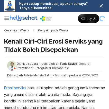
Nyeri setiap menstruasi, apakah bahaya?
Tanya di komunitas!
Kesehatan Wanita
Penyakit pada Wanita
Kenali Ciri-Ciri Erosi Serviks yang
Tidak Boleh Disepelekan
Ditinjau secara medis oleh
dr. Tania Savitri
·
General
Practitioner
·
Integrated Therapeutic
Ditulis oleh
Adelia Marista Safitri
·
Tanggal diperbarui 02/07/2021
Erosi serviks
atau ektropion adalah gangguan kesehatan
yang umum dialami oleh wanita muda. Sayangnya,
kondisi ini sering kali terabaikan karena gejala yang
muncul cenderung minim atau tanpa gejala. Namun,