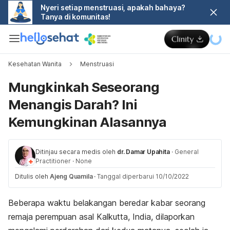
Nyeri setiap menstruasi, apakah bahaya?
Tanya di komunitas!
Kesehatan Wanita
Menstruasi
Mungkinkah Seseorang
Menangis Darah? Ini
Kemungkinan Alasannya
Ditinjau secara medis oleh
dr. Damar Upahita
·
General
Practitioner
·
None
Ditulis oleh
Ajeng Quamila
·
Tanggal diperbarui 10/10/2022
Beberapa waktu belakangan beredar kabar seorang
remaja perempuan asal Kalkutta, India, dilaporkan