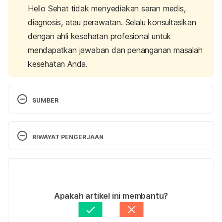
Hello Sehat tidak menyediakan saran medis,
diagnosis, atau perawatan. Selalu konsultasikan
dengan ahli kesehatan profesional untuk
mendapatkan jawaban dan penanganan masalah
kesehatan Anda.
SUMBER
Hemolacria – StatPearls – NCBI bookshelf
. (2022, 
June 27). National Center for Biotechnology 
RIWAYAT PENGERJAAN
Information. Retrieved 30 August 2022, from 
https://www.ncbi.nlm.nih.gov/books/NBK539774/
Versi Terbaru
Hemolacria in a Patient with Severe Systemic 
10/10/2022
Diseases. Retrieved 30 August 2022, from 
Ditulis oleh 
Ajeng Quamila
Apakah artikel ini membantu?
10.1097/OPX.0b013e318294c172
Ditinjau secara medis oleh
dr. Damar Upahita
Diperbarui oleh: 
Angelin Putri Syah