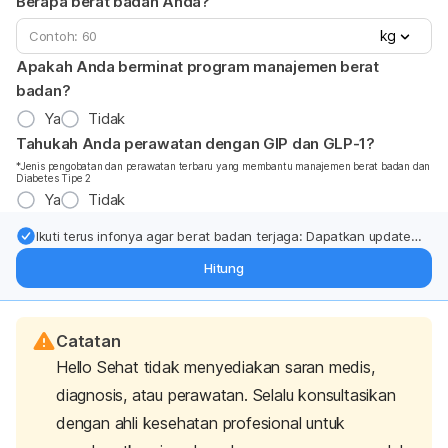
Berapa berat badan Anda?
kg
Apakah Anda berminat program manajemen berat
badan?
Ya
Tidak
Tahukah Anda perawatan dengan GIP dan GLP-1?
*Jenis pengobatan dan perawatan terbaru yang membantu manajemen berat badan dan
Diabetes Tipe 2
Ya
Tidak
Ikuti terus infonya agar berat badan terjaga: Dapatkan update
dari pakar mengenai dukungan dan perawatan berat badan
Hitung
langsung ke inbox Anda.
Catatan
Hello Sehat tidak menyediakan saran medis,
diagnosis, atau perawatan. Selalu konsultasikan
dengan ahli kesehatan profesional untuk