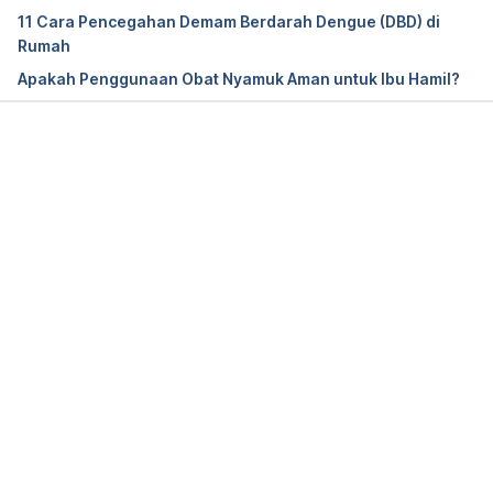
Retrieved June 10, 2022.
11 Cara Pencegahan Demam Berdarah Dengue (DBD) di
Rumah
Apakah Penggunaan Obat Nyamuk Aman untuk Ibu Hamil?
Why Me? (2016). Circulating Now from National 
Library of Medicine. Retrieved June 10, 2022, from 
https://circulatingnow.nlm.nih.gov/2016/07/26/why-
me/
Memuat...