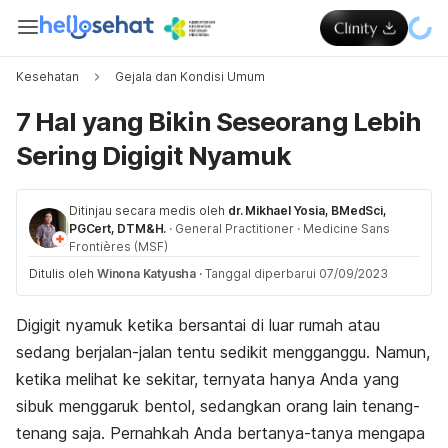
Kesehatan
Gejala dan Kondisi Umum
7 Hal yang Bikin Seseorang Lebih
Sering Digigit Nyamuk
Ditinjau secara medis oleh
dr. Mikhael Yosia, BMedSci,
PGCert, DTM&H.
·
General Practitioner
·
Medicine Sans
Frontières (MSF)
Ditulis oleh
Winona Katyusha
·
Tanggal diperbarui 07/09/2023
Digigit nyamuk ketika bersantai di luar rumah atau
sedang berjalan-jalan tentu sedikit mengganggu. Namun,
ketika melihat ke sekitar, ternyata hanya Anda yang
sibuk menggaruk bentol, sedangkan orang lain tenang-
tenang saja. Pernahkah Anda bertanya-tanya mengapa