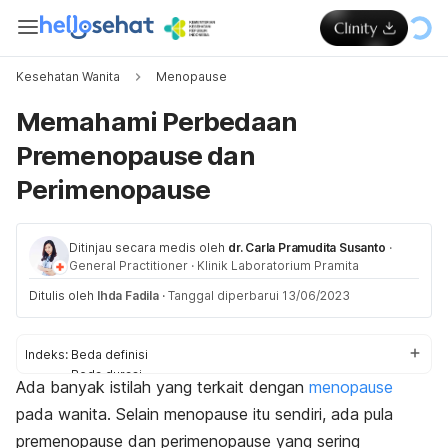
Kesehatan Wanita
Menopause
Memahami Perbedaan
Premenopause dan
Perimenopause
Ditinjau secara medis oleh
dr. Carla Pramudita Susanto
·
General Practitioner
·
Klinik Laboratorium Pramita
Ditulis oleh
Ihda Fadila
·
Tanggal diperbarui 13/06/2023
Indeks:
Beda definisi
Beda durasi
Ada banyak istilah yang terkait dengan
menopause
Beda gejala
pada wanita. Selain menopause itu sendiri, ada pula
premenopause dan perimenopause yang sering