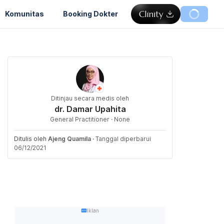
Komunitas
Booking Dokter
Ditinjau secara medis oleh
dr. Damar Upahita
General Practitioner · None
Ditulis oleh
Ajeng Quamila
·
Tanggal diperbarui
06/12/2021
Iklan