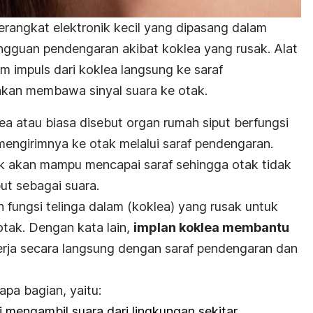
erangkat elektronik kecil yang dipasang dalam
angguan pendengaran akibat koklea yang rusak. Alat
im impuls dari koklea langsung ke saraf
kan membawa sinyal suara ke otak.
a atau biasa disebut organ rumah siput berfungsi
engirimnya ke otak melalui saraf pendengaran.
dak akan mampu mencapai saraf sehingga otak tidak
ut sebagai suara.
n fungsi telinga dalam (koklea) yang rusak untuk
otak. Dengan kata lain,
implan koklea membantu
rja secara langsung dengan saraf pendengaran dan
rapa bagian, yaitu:
 mengambil suara dari lingkungan sekitar