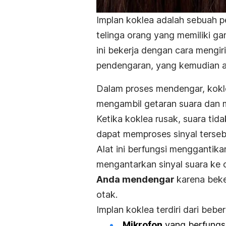
Implan koklea adalah sebuah p
telinga orang yang memiliki g
ini bekerja dengan cara mengir
pendengaran, yang kemudian a
Dalam proses mendengar, kokle
mengambil getaran suara dan m
Ketika koklea rusak, suara ti
dapat memproses sinyal terseb
Alat ini berfungsi menggantika
mengantarkan sinyal suara ke 
Anda mendengar
karena beke
otak.
Implan koklea terdiri dari bebe
Mikrofon
yang berfungsi