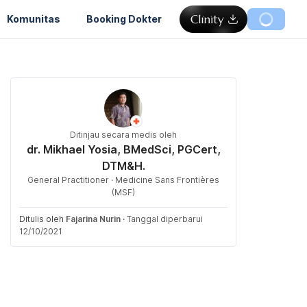
Komunitas
Booking Dokter
Ditinjau secara medis oleh
dr. Mikhael Yosia, BMedSci, PGCert,
DTM&H.
General Practitioner · Medicine Sans Frontières
(MSF)
Ditulis oleh
Fajarina Nurin
·
Tanggal diperbarui
12/10/2021