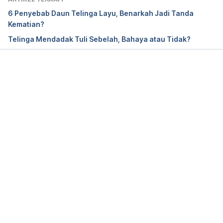
Hearing aids: How to choose the right one. (2020). 
6 Penyebab Daun Telinga Layu, Benarkah Jadi Tanda
Retrieved 12 October 2020, from 
Kematian?
https://www.mayoclinic.org/diseases-
Telinga Mendadak Tuli Sebelah, Bahaya atau Tidak?
conditions/hearing-loss/in-depth/hearing-aids/art-
20044116
Memuat...