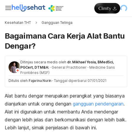
Kesehatan THT
Gangguan Telinga
Bagaimana Cara Kerja Alat Bantu
Dengar?
Ditinjau secara medis oleh
dr. Mikhael Yosia, BMedSci,
PGCert, DTM&H.
·
General Practitioner
·
Medicine Sans
Frontières (MSF)
Ditulis oleh
Fajarina Nurin
·
Tanggal diperbarui 07/01/2021
Alat bantu dengar merupakan perangkat yang biasanya
dianjurkan untuk orang dengan
gangguan pendengaran
.
Alat ini digunakan untuk membantu Anda mendengar
dengan lebih jelas dan berkomunikasi dengan lebih baik.
Lebih lanjut, simak penjelasan di bawah ini.