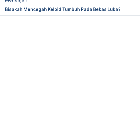
from 
Bisakah Mencegah Keloid Tumbuh Pada Bekas Luka?
https://www.ncbi.nlm.nih.gov/pmc/articles/PMC292
2716/
Memuat...