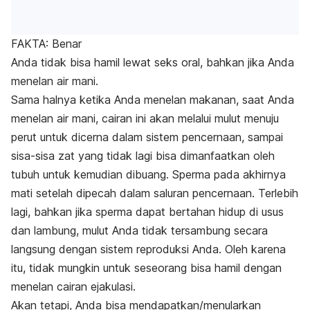
FAKTA: Benar
Anda tidak bisa hamil lewat seks oral, bahkan jika Anda
menelan air mani.
Sama halnya ketika Anda menelan makanan, saat Anda
menelan air mani, cairan ini akan melalui mulut menuju
perut untuk dicerna dalam sistem pencernaan, sampai
sisa-sisa zat yang tidak lagi bisa dimanfaatkan oleh
tubuh untuk kemudian dibuang. Sperma pada akhirnya
mati setelah dipecah dalam saluran pencernaan. Terlebih
lagi, bahkan jika sperma dapat bertahan hidup di usus
dan lambung, mulut Anda tidak tersambung secara
langsung dengan sistem reproduksi Anda. Oleh karena
itu, tidak mungkin untuk seseorang bisa hamil dengan
menelan cairan ejakulasi.
Akan tetapi, Anda bisa mendapatkan/menularkan