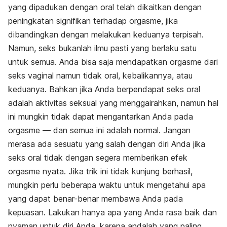
yang dipadukan dengan oral telah dikaitkan dengan
peningkatan signifikan terhadap orgasme, jika
dibandingkan dengan melakukan keduanya terpisah.
Namun, seks bukanlah ilmu pasti yang berlaku satu
untuk semua. Anda bisa saja mendapatkan orgasme dari
seks vaginal namun tidak oral, kebalikannya, atau
keduanya. Bahkan jika Anda berpendapat seks oral
adalah aktivitas seksual yang menggairahkan, namun hal
ini mungkin tidak dapat mengantarkan Anda pada
orgasme — dan semua ini adalah normal. Jangan
merasa ada sesuatu yang salah dengan diri Anda jika
seks oral tidak dengan segera memberikan efek
orgasme nyata. Jika trik ini tidak kunjung berhasil,
mungkin perlu beberapa waktu untuk mengetahui apa
yang dapat benar-benar membawa Anda pada
kepuasan. Lakukan hanya apa yang Anda rasa baik dan
nyaman untuk diri Anda, karena andalah yang paling