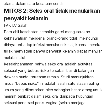
utama dalam satu kesatuan sendiri.
MITOS 2: Seks oral tidak menularkan
penyakit kelamin
FAKTA: Salah.
Para ahli kesehatan semakin getol mengutarakan
kekhawatiran mengenai orang-orang tidak melindungi
dirinya terhadap infeksi menular seksual, karena mereka
tidak menyadari bahwa penyakit kelamin dapat menular
melalui mulut.
Kesalahpahaman bahwa seks oral adalah aktivitas
seksual yang bebas risiko tersebar luas di kalangan
dewasa muda, terutama remaja. Studi menunjukkan,
mitos “bebas risiko” ini adalah salah satu alasan paling
umum yang dilontarkan oleh sebagian besar orang
untuk
memilih terlibat dalam seks oral daripada hubungan
seksual penetrasi penis-vagina (selain menjaga