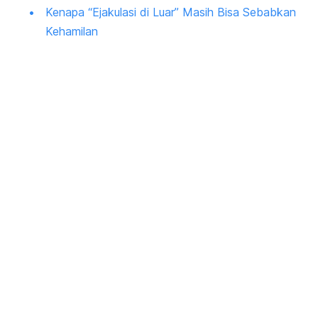
Kenapa “Ejakulasi di Luar” Masih Bisa Sebabkan
Kehamilan