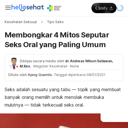
Kesehatan Seksual
Tips Seks
Membongkar 4 Mitos Seputar
Seks Oral yang Paling Umum
Ditinjau secara medis oleh
dr. Andreas Wilson Setiawan,
M.Kes.
·
Magister Kesehatan
·
None
Ditulis oleh
Ajeng Quamila
·
Tanggal diperbarui 08/01/2021
Seks adalah sesuatu yang tabu — topik yang membuat
banyak orang memilih untuk menolak membuka
mulutnya — tidak terkecuali seks oral.