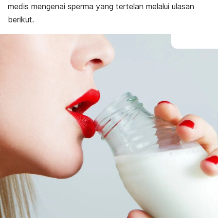
medis mengenai sperma yang tertelan melalui ulasan
berikut.