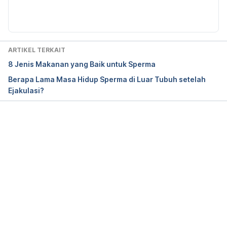
Diperbarui oleh: 
Ihda Fadila
Hepatitis B Basics. (n.d.). Retrieved 18 December 
2024, from https://www.cdc.gov/hepatitis-
b/about/index.html
ARTIKEL TERKAIT
8 Jenis Makanan yang Baik untuk Sperma
Sexually transmitted infections (STIs). (n.d.). 
Berapa Lama Masa Hidup Sperma di Luar Tubuh setelah
Retrieved 18 December 2024, from 
Ejakulasi?
https://www.who.int/news-room/fact-
sheets/detail/sexually-transmitted-infections-(stis)
Are there any nutritional benefits to swallowing 
Memuat...
semen? (n.d.). Retrieved 18 December 2024, from 
https://goaskalice.columbia.edu/answered-
questions/are-there-any-nutritional-benefits-
swallowing-semen
Is it okay to swallow semen? (N.d.). Retrieved 18 
December 2024, from 