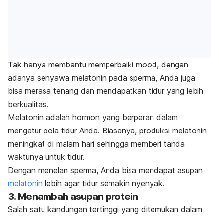
Tak hanya membantu memperbaiki
mood
, dengan
adanya senyawa melatonin pada sperma, Anda juga
bisa merasa tenang dan mendapatkan tidur yang lebih
berkualitas.
Melatonin adalah hormon yang berperan dalam
mengatur pola tidur Anda. Biasanya, produksi melatonin
meningkat di malam hari sehingga memberi tanda
waktunya untuk tidur.
Dengan menelan sperma, Anda bisa mendapat asupan
melatonin
lebih agar tidur semakin nyenyak.
3. Menambah asupan protein
Salah satu kandungan tertinggi yang ditemukan dalam