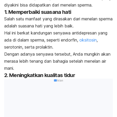
diyakini bisa didapatkan dari menelan sperma.
1. Memperbaiki suasana hati
Salah satu manfaat yang dirasakan dari menelan sperma
adalah suasana hati yang lebih baik.
Hal ini berkat kandungan senyawa antidepresan yang
ada di dalam sperma, seperti endorfin,
oksitosin
,
serotonin, serta prolaktin.
Dengan adanya senyawa tersebut, Anda mungkin akan
merasa lebih tenang dan bahagia setelah menelan air
mani.
2. Meningkatkan kualitas tidur
Iklan