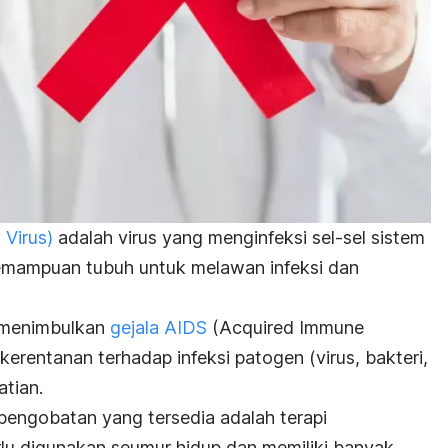
Virus)
adalah virus yang menginfeksi sel-sel sistem
kemampuan tubuh untuk melawan infeksi dan
a menimbulkan
gejala AIDS
(
Acquired Immune
i kerentanan terhadap infeksi patogen (virus, bakteri,
atian.
pengobatan yang tersedia adalah terapi
perlu digunakan seumur hidup dan memiliki banyak