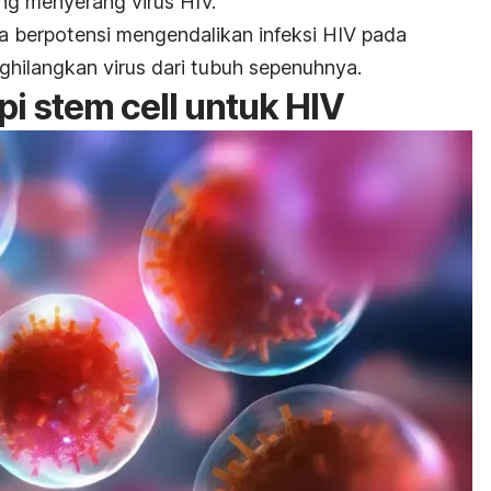
ng menyerang virus HIV.
nca berpotensi mengendalikan infeksi HIV pada
nghilangkan virus dari tubuh sepenuhnya.
api
stem cell
untuk HIV