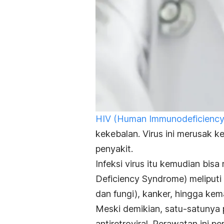
HIV
(H
uman Immunodeficiency 
kekebalan. Virus ini merusak 
penyakit.
Infeksi virus itu kemudian bis
Deficiency Syndrome
) meliput
dan fungi), kanker, hingga kem
Meski demikian, satu-satunya 
antiretroviral. Perawatan ini 