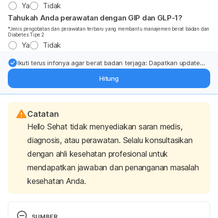
Ya
Tidak
Tahukah Anda perawatan dengan GIP dan GLP-1?
*Jenis pengobatan dan perawatan terbaru yang membantu manajemen berat badan dan
Diabetes Tipe 2
Ya
Tidak
Ikuti terus infonya agar berat badan terjaga: Dapatkan update
dari pakar mengenai dukungan dan perawatan berat badan
Hitung
langsung ke inbox Anda.
Catatan
Hello Sehat tidak menyediakan saran medis,
diagnosis, atau perawatan. Selalu konsultasikan
dengan ahli kesehatan profesional untuk
mendapatkan jawaban dan penanganan masalah
kesehatan Anda.
SUMBER