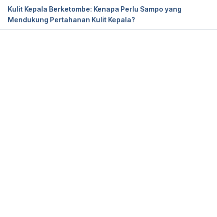
Kulit Kepala Berketombe: Kenapa Perlu Sampo yang
How To Pick The Best Soap For Sensitive Skin.
Mendukung Pertahanan Kulit Kepala?
Memuat...