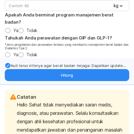
kg
Apakah Anda berminat program manajemen berat
badan?
Ya
Tidak
Tahukah Anda perawatan dengan GIP dan GLP-1?
*Jenis pengobatan dan perawatan terbaru yang membantu manajemen berat badan dan
Diabetes Tipe 2
Ya
Tidak
Ikuti terus infonya agar berat badan terjaga: Dapatkan update
dari pakar mengenai dukungan dan perawatan berat badan
Hitung
langsung ke inbox Anda.
Catatan
Hello Sehat tidak menyediakan saran medis,
diagnosis, atau perawatan. Selalu konsultasikan
dengan ahli kesehatan profesional untuk
mendapatkan jawaban dan penanganan masalah