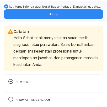
Ikuti terus infonya agar berat badan terjaga: Dapatkan update
dari pakar mengenai dukungan dan perawatan berat badan
Hitung
langsung ke inbox Anda.
Catatan
Hello Sehat tidak menyediakan saran medis,
diagnosis, atau perawatan. Selalu konsultasikan
dengan ahli kesehatan profesional untuk
mendapatkan jawaban dan penanganan masalah
kesehatan Anda.
SUMBER
(2019, 13). Rumah Sakit Umum Hidayah Boyolali – 
Profesional, Terpercaya, dan Terjangkau. Retrieved 
RIWAYAT PENGERJAAN
16 November 2023, from 