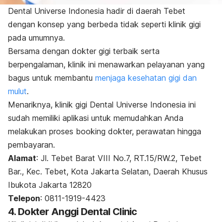
Dental Universe Indonesia hadir di daerah Tebet
dengan konsep yang berbeda tidak seperti klinik gigi
pada umumnya.
Bersama dengan dokter gigi terbaik serta
berpengalaman, klinik ini menawarkan pelayanan yang
bagus untuk membantu
menjaga kesehatan gigi dan
mulut
.
Menariknya, klinik gigi Dental Universe Indonesia ini
sudah memiliki aplikasi untuk memudahkan Anda
melakukan proses
booking
dokter, perawatan hingga
pembayaran.
Alamat
: Jl. Tebet Barat VIII No.7, RT.15/RW.2, Tebet
Bar., Kec. Tebet, Kota Jakarta Selatan, Daerah Khusus
Ibukota Jakarta 12820
Telepon
: 0811-1919-4423
4. Dokter Anggi Dental Clinic