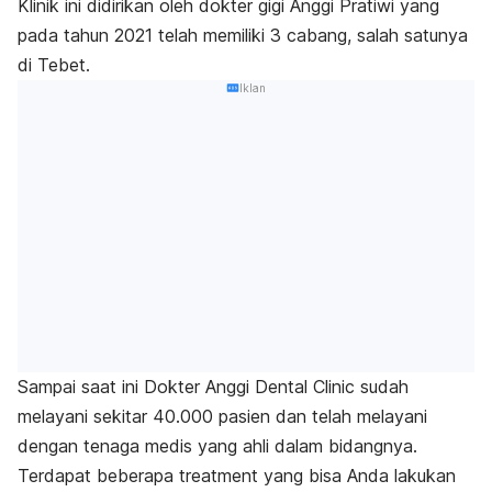
Klinik ini didirikan oleh dokter gigi Anggi Pratiwi yang
pada tahun 2021 telah memiliki 3 cabang, salah satunya
di Tebet.
Iklan
Sampai saat ini Dokter Anggi Dental Clinic sudah
melayani sekitar 40.000 pasien dan telah melayani
dengan tenaga medis yang ahli dalam bidangnya.
Terdapat beberapa
treatment
yang bisa Anda lakukan