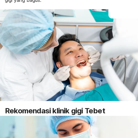
gigi yang bagus.
Rekomendasi klinik gigi Tebet