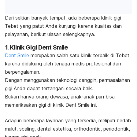
Dari sekian banyak tempat, ada beberapa klinik gigi
Tebet yang patut Anda kunjungi karena kualitas dan
pelayanan, berikut ulasan selengkapnya.
1. Klinik Gigi Dent Smile
Dent Smile
merupakan salah satu klinik terbaik di Tebet
karena didukung oleh tenaga medis profesional dan
berpengalaman.
Dengan menggunakan teknologi canggih, permasalahan
gigi Anda dapat tertangani secara baik.
Bukan hanya orang dewasa, anak-anak pun bisa
memeriksakan gigi di klinik Dent Smile ini.
Adapun beberapa layanan yang tersedia, meliputi bedah
mulut, scaling, dental estetika, orthodontic, periodontik,