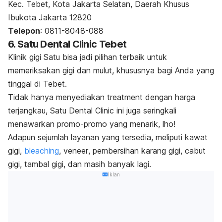
Kec. Tebet, Kota Jakarta Selatan, Daerah Khusus
Ibukota Jakarta 12820
Telepon
: 0811-8048-088
6. Satu Dental Clinic Tebet
Klinik gigi Satu bisa jadi pilihan terbaik untuk
memeriksakan gigi dan mulut, khususnya bagi Anda yang
tinggal di Tebet.
Tidak hanya menyediakan
treatment
dengan harga
terjangkau, Satu Dental Clinic ini juga seringkali
menawarkan promo-promo yang menarik,
lho
!
Adapun sejumlah layanan yang tersedia, meliputi kawat
gigi,
bleaching
,
veneer
, pembersihan karang gigi, cabut
gigi, tambal gigi, dan masih banyak lagi.
Iklan