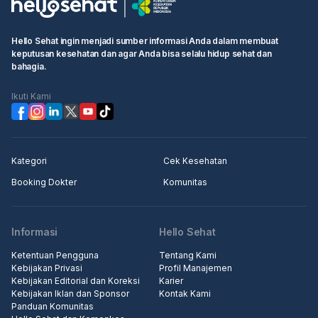
booking"
• Isi informasi pribadi Anda dan selesaikan booking.
Hello Sehat ingin menjadi sumber informasi Anda dalam membuat
keputusan kesehatan dan agar Anda bisa selalu hidup sehat dan
Langkah 2:
bahagia.
Jadwal konsultasi yang sudah berhasil akan disesuaikan kembali
oleh Brawijaya Clinic Bandung. Harap menunggu konfirmasi lebih
Ikuti Kami
lanjut dari tim admin Brawijaya Clinic Bandung setelah melakukan
booking online.
Langkah 3:
Kategori
Cek Kesehatan
Pergi ke rumah sakit atau klinik terjadwal, pergi ke konter
Booking Dokter
Komunitas
penerimaan medis, tunjukkan informasi booking kepada
resepsionis/perawat
Langkah 4:
Informasi
Hello Sehat
Masuk ke klinik untuk pemeriksaan.
Ketentuan Pengguna
Tentang Kami
Kebijakan Privasi
Profil Manajemen
Kebijakan Editorial dan Koreksi
Karier
Kebijakan Iklan dan Sponsor
Kontak Kami
Panduan Komunitas